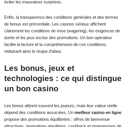
éviter les mauvaises surprises.
Enfin, la transparence des conditions générales et des termes
de bonus est primordiale. Les casinos sérieux affichent
clairement les conditions de mise (wagering), les exigences de
durée et les jeux exclus des promotions. Un bon opérateur
facilite la lecture et la compréhension de ces conditions,
réduisant ainsi le risque d’abus.
Les bonus, jeux et
technologies : ce qui distingue
un bon casino
Les bonus attirent souvent les joueurs, mais leur valeur réelle
dépend des conditions associées. Un
meilleur casino en ligne
propose des promotions équilibrées : offres de bienvenue
attractives, promotions régulières, cashback et programmes de