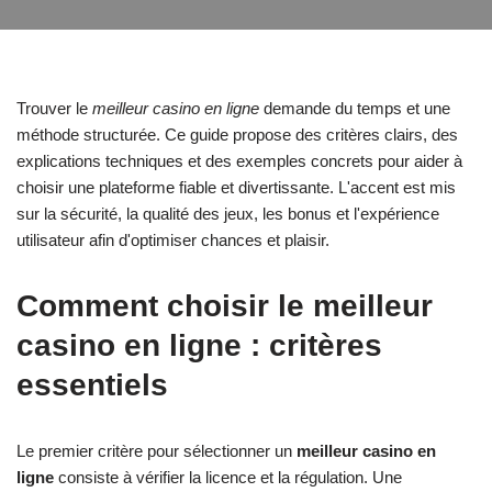
Trouver le
meilleur casino en ligne
demande du temps et une
méthode structurée. Ce guide propose des critères clairs, des
explications techniques et des exemples concrets pour aider à
choisir une plateforme fiable et divertissante. L'accent est mis
sur la sécurité, la qualité des jeux, les bonus et l'expérience
utilisateur afin d'optimiser chances et plaisir.
Comment choisir le meilleur
casino en ligne : critères
essentiels
Le premier critère pour sélectionner un
meilleur casino en
ligne
consiste à vérifier la licence et la régulation. Une