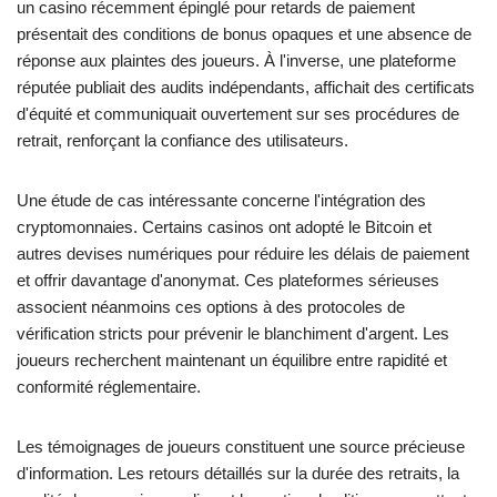
un casino récemment épinglé pour retards de paiement
présentait des conditions de bonus opaques et une absence de
réponse aux plaintes des joueurs. À l'inverse, une plateforme
réputée publiait des audits indépendants, affichait des certificats
d'équité et communiquait ouvertement sur ses procédures de
retrait, renforçant la confiance des utilisateurs.
Une étude de cas intéressante concerne l'intégration des
cryptomonnaies. Certains casinos ont adopté le Bitcoin et
autres devises numériques pour réduire les délais de paiement
et offrir davantage d'anonymat. Ces plateformes sérieuses
associent néanmoins ces options à des protocoles de
vérification stricts pour prévenir le blanchiment d'argent. Les
joueurs recherchent maintenant un équilibre entre rapidité et
conformité réglementaire.
Les témoignages de joueurs constituent une source précieuse
d'information. Les retours détaillés sur la durée des retraits, la