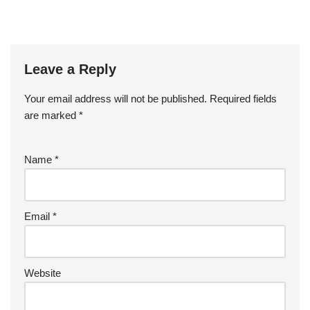
Leave a Reply
Your email address will not be published.
Required fields
are marked
*
Name
*
Email
*
Website