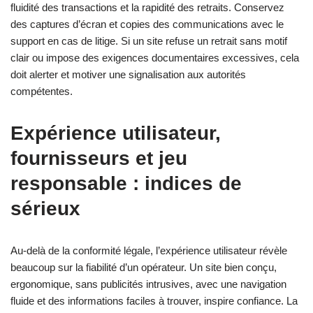
fluidité des transactions et la rapidité des retraits. Conservez
des captures d’écran et copies des communications avec le
support en cas de litige. Si un site refuse un retrait sans motif
clair ou impose des exigences documentaires excessives, cela
doit alerter et motiver une signalisation aux autorités
compétentes.
Expérience utilisateur,
fournisseurs et jeu
responsable : indices de
sérieux
Au-delà de la conformité légale, l’expérience utilisateur révèle
beaucoup sur la fiabilité d’un opérateur. Un site bien conçu,
ergonomique, sans publicités intrusives, avec une navigation
fluide et des informations faciles à trouver, inspire confiance. La