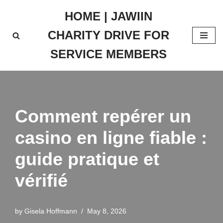
HOME | JAWIIN
Skip
CHARITY DRIVE FOR
to
content
SERVICE MEMBERS
Comment repérer un
casino en ligne fiable :
guide pratique et
vérifié
by
Gisela Hoffmann
May 8, 2026