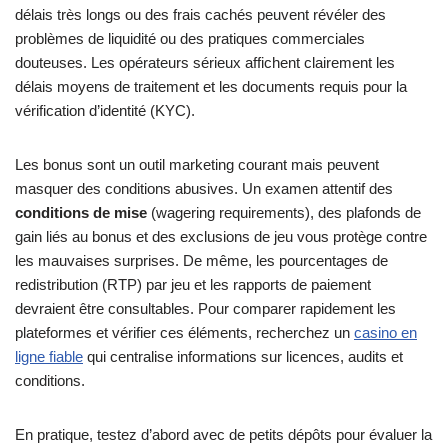
délais très longs ou des frais cachés peuvent révéler des
problèmes de liquidité ou des pratiques commerciales
douteuses. Les opérateurs sérieux affichent clairement les
délais moyens de traitement et les documents requis pour la
vérification d’identité (KYC).
Les bonus sont un outil marketing courant mais peuvent
masquer des conditions abusives. Un examen attentif des
conditions de mise
(wagering requirements), des plafonds de
gain liés au bonus et des exclusions de jeu vous protège contre
les mauvaises surprises. De même, les pourcentages de
redistribution (RTP) par jeu et les rapports de paiement
devraient être consultables. Pour comparer rapidement les
plateformes et vérifier ces éléments, recherchez un
casino en
ligne fiable
qui centralise informations sur licences, audits et
conditions.
En pratique, testez d’abord avec de petits dépôts pour évaluer la