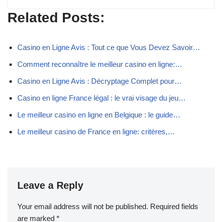
Related Posts:
Casino en Ligne Avis : Tout ce que Vous Devez Savoir…
Comment reconnaître le meilleur casino en ligne:…
Casino en Ligne Avis : Décryptage Complet pour…
Casino en ligne France légal : le vrai visage du jeu…
Le meilleur casino en ligne en Belgique : le guide…
Le meilleur casino de France en ligne: critères,…
Leave a Reply
Your email address will not be published.
Required fields
are marked
*