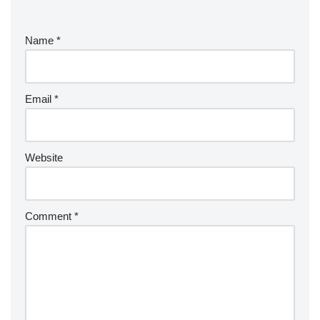
Name
*
Email
*
Website
Comment
*