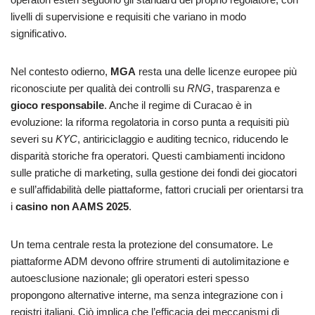
livelli di supervisione e requisiti che variano in modo
significativo.
Nel contesto odierno,
MGA
resta una delle licenze europee più
riconosciute per qualità dei controlli su
RNG
, trasparenza e
gioco responsabile
. Anche il regime di Curacao è in
evoluzione: la riforma regolatoria in corso punta a requisiti più
severi su
KYC
, antiriciclaggio e auditing tecnico, riducendo le
disparità storiche fra operatori. Questi cambiamenti incidono
sulle pratiche di marketing, sulla gestione dei fondi dei giocatori
e sull’affidabilità delle piattaforme, fattori cruciali per orientarsi tra
i
casino non AAMS 2025
.
Un tema centrale resta la protezione del consumatore. Le
piattaforme ADM devono offrire strumenti di autolimitazione e
autoesclusione nazionale; gli operatori esteri spesso
propongono alternative interne, ma senza integrazione con i
registri italiani. Ciò implica che l’efficacia dei meccanismi di