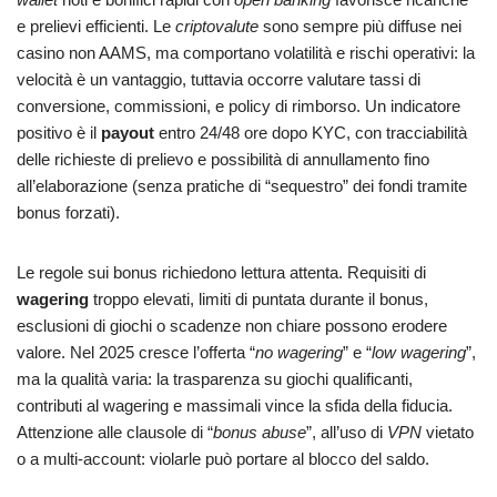
e prelievi efficienti. Le
criptovalute
sono sempre più diffuse nei
casino non AAMS, ma comportano volatilità e rischi operativi: la
velocità è un vantaggio, tuttavia occorre valutare tassi di
conversione, commissioni, e policy di rimborso. Un indicatore
positivo è il
payout
entro 24/48 ore dopo KYC, con tracciabilità
delle richieste di prelievo e possibilità di annullamento fino
all’elaborazione (senza pratiche di “sequestro” dei fondi tramite
bonus forzati).
Le regole sui bonus richiedono lettura attenta. Requisiti di
wagering
troppo elevati, limiti di puntata durante il bonus,
esclusioni di giochi o scadenze non chiare possono erodere
valore. Nel 2025 cresce l’offerta “
no wagering
” e “
low wagering
”,
ma la qualità varia: la trasparenza su giochi qualificanti,
contributi al wagering e massimali vince la sfida della fiducia.
Attenzione alle clausole di “
bonus abuse
”, all’uso di
VPN
vietato
o a multi-account: violarle può portare al blocco del saldo.