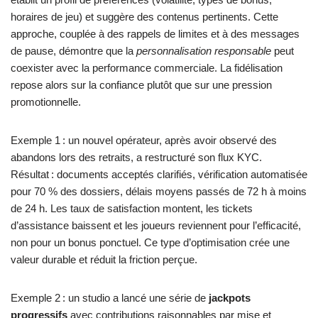
horaires de jeu) et suggère des contenus pertinents. Cette
approche, couplée à des rappels de limites et à des messages
de pause, démontre que la
personnalisation responsable
peut
coexister avec la performance commerciale. La fidélisation
repose alors sur la confiance plutôt que sur une pression
promotionnelle.
Exemple 1 : un nouvel opérateur, après avoir observé des
abandons lors des retraits, a restructuré son flux KYC.
Résultat : documents acceptés clarifiés, vérification automatisée
pour 70 % des dossiers, délais moyens passés de 72 h à moins
de 24 h. Les taux de satisfaction montent, les tickets
d’assistance baissent et les joueurs reviennent pour l’efficacité,
non pour un bonus ponctuel. Ce type d’optimisation crée une
valeur durable et réduit la friction perçue.
Exemple 2 : un studio a lancé une série de
jackpots
progressifs
avec contributions raisonnables par mise et