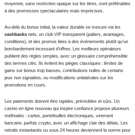
moyenne, sans restriction opaque sur les titres, sont préférables
à des promesses spectaculaires mais imprécises.
Au-delà du bonus initial, la valeur durable se mesure via les
cashbacks
nets, un club VIP transparent (paliers, avantages,
conditions), et des promos liées à des événements plutôt qu’un
bombardement incessant d’offres. Les meilleurs opérateurs
publient des règles simples, avec un glossaire compréhensible
des termes clés. Ils évitent les pièges classiques : limites de
gains sur bonus trop basses, contributions nulles de certains
jeux non signalées, ou modifications unilatérales sur les
promotions en cours.
Les paiements doivent être rapides, prévisibles et sûrs. Un
casino en ligne nouveau
qui inspire confiance propose plusieurs
méthodes : cartes, portefeuilles électroniques, virement
bancaire, parfois crypto, avec un affichage clair des délais. Les
retraits instantanés ou sous 24 heures deviennent la norme pour