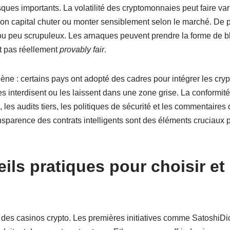
es importants. La volatilité des cryptomonnaies peut faire var
n capital chuter ou monter sensiblement selon le marché. De pl
eux ou peu scrupuleux. Les arnaques peuvent prendre la forme de b
st pas réellement
provably fair
.
ogène : certains pays ont adopté des cadres pour intégrer les cry
s interdisent ou les laissent dans une zone grise. La conformité 
e, les audits tiers, les politiques de sécurité et les commentaire
ransparence des contrats intelligents sont des éléments cruciaux 
ils pratiques pour choisir et 
n des casinos crypto. Les premières initiatives comme SatoshiDic