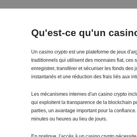
Qu'est-ce qu'un
casin
Un
casino crypto
est une plateforme de jeux d'ar
traditionnels qui utilisent des monnaies fiat, ce
enregistrer, transférer et sécuriser les fonds des
instantanés et une réduction des frais liés aux i
Les mécanismes internes d'un casino crypto inc
qui exploitent la transparence de la blockchain po
parties, un avantage important pour la confiance.
minutes ou heures au lieu de jours.
En pratique, l'accès à un casino crypto nécessite l