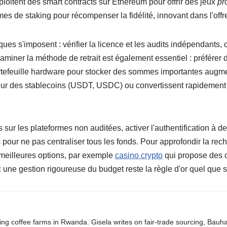
loitent des smart contracts sur Ethereum pour offrir des jeux
pr
mes de staking pour récompenser la fidélité, innovant dans l'off
tiques s'imposent : vérifier la licence et les audits indépendants, 
Examiner la méthode de retrait est également essentiel : préférer
un portefeuille hardware pour stocker des sommes importantes augme
t pour des stablecoins (USDT, USDC) ou convertissent rapidement 
 sur les plateformes non auditées, activer l'authentification à de
s pour ne pas centraliser tous les fonds. Pour approfondir la re
 meilleures options, par exemple
casino crypto
qui propose des c
 une gestion rigoureuse du budget reste la règle d'or quel que s
ing coffee farms in Rwanda. Gisela writes on fair-trade sourcing, Bau