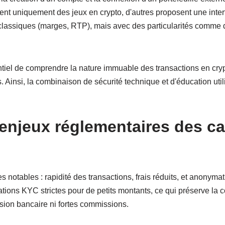
frent uniquement des jeux en crypto, d'autres proposent une interf
 classiques (marges, RTP), mais avec des particularités comm
ssentiel de comprendre la nature immuable des transactions en cr
s. Ainsi, la combinaison de sécurité technique et d'éducation util
 enjeux réglementaires des c
notables : rapidité des transactions, frais réduits, et anonymat r
cations KYC strictes pour de petits montants, ce qui préserve la c
ion bancaire ni fortes commissions.