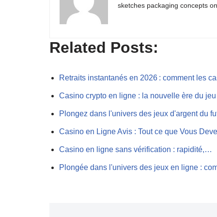
sketches packaging concepts on 
Related Posts:
Retraits instantanés en 2026 : comment les 
Casino crypto en ligne : la nouvelle ère du je
Plongez dans l'univers des jeux d'argent du fu
Casino en Ligne Avis : Tout ce que Vous Dev
Casino en ligne sans vérification : rapidité,…
Plongée dans l'univers des jeux en ligne : 