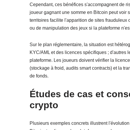
Cependant, ces bénéfices s'accompagnent de risqu
joueur gagnant une somme en Bitcoin peut voir so
territoires facilite l'apparition de sites fraudul
ou de manipulation des jeux si la plateforme n'e
Sur le plan réglementaire, la situation est hétér
KYC/AML et des licences spécifiques ; d'autres le
plateforme. Les joueurs doivent vérifier la licenc
(stockage à froid, audits smart contracts) et la t
de fonds.
Études de cas et conse
crypto
Plusieurs exemples concrets illustrent l'évolutio