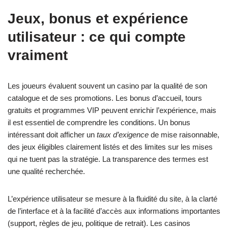
Jeux, bonus et expérience
utilisateur : ce qui compte
vraiment
Les joueurs évaluent souvent un casino par la qualité de son
catalogue et de ses promotions. Les bonus d’accueil, tours
gratuits et programmes VIP peuvent enrichir l’expérience, mais
il est essentiel de comprendre les conditions. Un bonus
intéressant doit afficher un
taux d’exigence
de mise raisonnable,
des jeux éligibles clairement listés et des limites sur les mises
qui ne tuent pas la stratégie. La transparence des termes est
une qualité recherchée.
L’expérience utilisateur se mesure à la fluidité du site, à la clarté
de l’interface et à la facilité d’accès aux informations importantes
(support, règles de jeu, politique de retrait). Les casinos