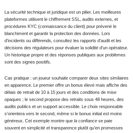
La sécurité technique et juridique est un pilier. Les meilleures
plateformes utilisent le chiffrement SSL, audits externes, et
procédures KYC (connaissance du client) pour prévenir le
blanchiment et garantir la protection des données. Lors
d’incidents ou différends, consultez les rapports d’audit et les
décisions des régulateurs pour évaluer la solidité d’un opérateur.
Un historique propre et des réponses publiques aux problèmes
sont des signes positifs.
Cas pratique : un joueur souhaite comparer deux sites similaires
en apparence. Le premier offre un bonus élevé mais affiche des
délais de retrait de 10 à 15 jours et des conditions de mise
opaques ; le second propose des retraits sous 48 heures, des
audits publics et un support accessible. Le choix responsable
s’orientera vers le second, même si le bonus initial est moins
généreux. Cet exemple montre que
la confiance
se paie
souvent en simplicité et transparence plutôt qu’en promesses