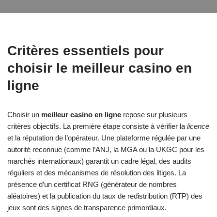
Critères essentiels pour
choisir le meilleur casino en
ligne
Choisir un
meilleur casino en ligne
repose sur plusieurs
critères objectifs. La première étape consiste à vérifier la
licence
et la réputation de l’opérateur. Une plateforme régulée par une
autorité reconnue (comme l’ANJ, la MGA ou la UKGC pour les
marchés internationaux) garantit un cadre légal, des audits
réguliers et des mécanismes de résolution des litiges. La
présence d’un certificat RNG (générateur de nombres
aléatoires) et la publication du taux de redistribution (RTP) des
jeux sont des signes de transparence primordiaux.