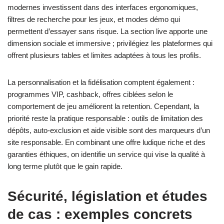
modernes investissent dans des interfaces ergonomiques,
filtres de recherche pour les jeux, et modes démo qui
permettent d’essayer sans risque. La section live apporte une
dimension sociale et immersive ; privilégiez les plateformes qui
offrent plusieurs tables et limites adaptées à tous les profils.
La personnalisation et la fidélisation comptent également :
programmes VIP, cashback, offres ciblées selon le
comportement de jeu améliorent la retention. Cependant, la
priorité reste la pratique responsable : outils de limitation des
dépôts, auto-exclusion et aide visible sont des marqueurs d’un
site responsable. En combinant une offre ludique riche et des
garanties éthiques, on identifie un service qui vise la qualité à
long terme plutôt que le gain rapide.
Sécurité, législation et études
de cas : exemples concrets