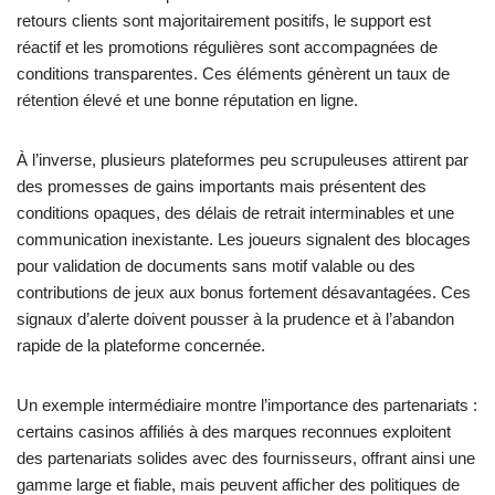
retours clients sont majoritairement positifs, le support est
réactif et les promotions régulières sont accompagnées de
conditions transparentes. Ces éléments génèrent un taux de
rétention élevé et une bonne réputation en ligne.
À l’inverse, plusieurs plateformes peu scrupuleuses attirent par
des promesses de gains importants mais présentent des
conditions opaques, des délais de retrait interminables et une
communication inexistante. Les joueurs signalent des blocages
pour validation de documents sans motif valable ou des
contributions de jeux aux bonus fortement désavantagées. Ces
signaux d’alerte doivent pousser à la prudence et à l’abandon
rapide de la plateforme concernée.
Un exemple intermédiaire montre l’importance des partenariats :
certains casinos affiliés à des marques reconnues exploitent
des partenariats solides avec des fournisseurs, offrant ainsi une
gamme large et fiable, mais peuvent afficher des politiques de