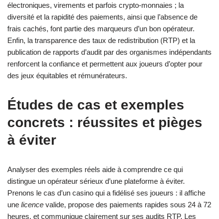
électroniques, virements et parfois crypto-monnaies ; la
diversité et la rapidité des paiements, ainsi que l’absence de
frais cachés, font partie des marqueurs d’un bon opérateur.
Enfin, la transparence des taux de redistribution (RTP) et la
publication de rapports d’audit par des organismes indépendants
renforcent la confiance et permettent aux joueurs d’opter pour
des jeux équitables et rémunérateurs.
Études de cas et exemples
concrets : réussites et pièges
à éviter
Analyser des exemples réels aide à comprendre ce qui
distingue un opérateur sérieux d’une plateforme à éviter.
Prenons le cas d’un casino qui a fidélisé ses joueurs : il affiche
une
licence
valide, propose des paiements rapides sous 24 à 72
heures, et communique clairement sur ses audits RTP. Les