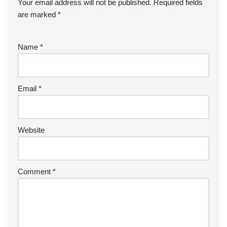
Your email address will not be published.
Required fields
are marked
*
Name
*
Email
*
Website
Comment
*