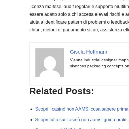
licenza maltese, audit regolari e supporto multili
essere adatto solo a chi accetta elevati rischi e a
aiuta a identificare pattern di problemi o feedback p
chiari, metodi di pagamento sicuri, assistenza eff
Gisela Hoffmann
Vienna industrial designer mapp
sketches packaging concepts on 
Related Posts:
Scopri i casinò non AAMS: cosa sapere prim
Scopri tutto sui casinò non aams: guida pratic