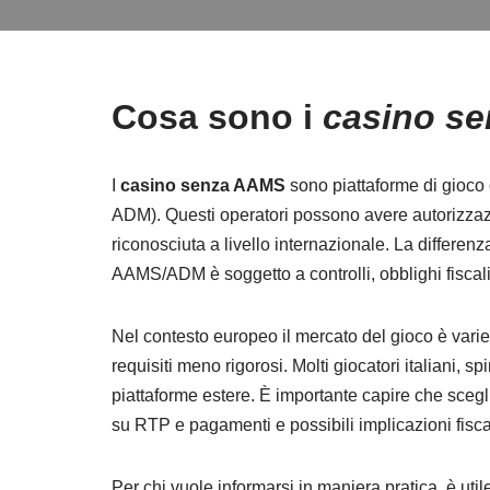
Cosa sono i
casino s
I
casino senza AAMS
sono piattaforme di gioco
ADM). Questi operatori possono avere autorizzaz
riconosciuta a livello internazionale. La differenza 
AAMS/ADM è soggetto a controlli, obblighi fiscali 
Nel contesto europeo il mercato del gioco è varieg
requisiti meno rigorosi. Molti giocatori italiani, 
piattaforme estere. È importante capire che scegli
su RTP e pagamenti e possibili implicazioni fisca
Per chi vuole informarsi in maniera pratica, è util