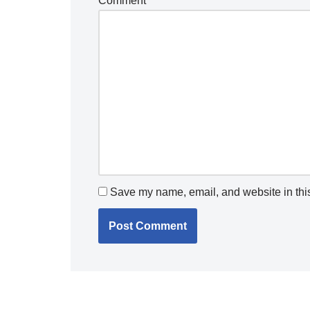
Comment
*
Save my name, email, and website in this