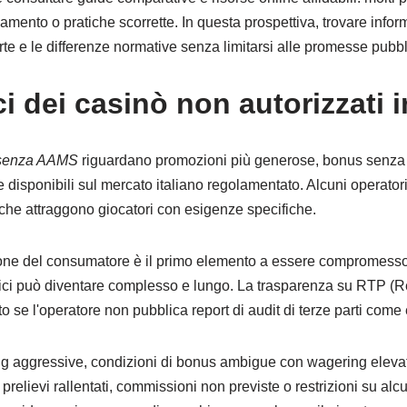
mento o pratiche scorrette. In questa prospettiva, trovare info
te e le differenze normative senza limitarsi alle promesse pubbli
i dei casinò non autorizzati in
 senza AAMS
riguardano promozioni più generose, bonus senza re
e disponibili sul mercato italiano regolamentato. Alcuni operatori
ili che attraggono giocatori con esigenze specifiche.
tezione del consumatore è il primo elemento a essere compromess
cnici può diventare complesso e lungo. La trasparenza su RTP (R
tto se l'operatore non pubblica report di audit di terze parti c
ing aggressive, condizioni di bonus ambigue con wagering elevati
relievi rallentati, commissioni non previste o restrizioni su a