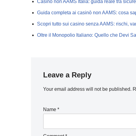
Casino non AAMS Italia: guida reale tra sicu
Guida completa ai casinò non AAMS: cosa s
Scopri tutto sui casino senza AAMS: rischi, v
Oltre il Monopolio Italiano: Quello che Devi 
Leave a Reply
Your email address will not be published.
R
Name
*