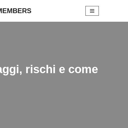
 MEMBERS
ggi, rischi e come