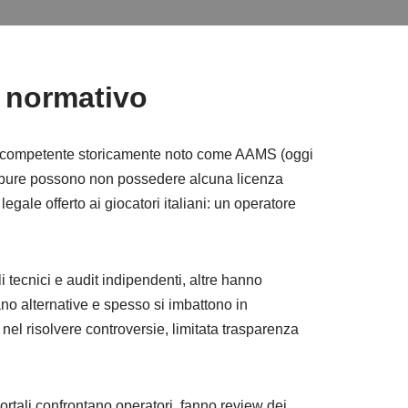
o normativo
ano competente storicamente noto come AAMS (oggi
oppure possono non possedere alcuna licenza
legale offerto ai giocatori italiani: un operatore
i tecnici e audit indipendenti, altre hanno
cano alternative e spesso si imbattono in
nel risolvere controversie, limitata trasparenza
portali confrontano operatori, fanno review dei