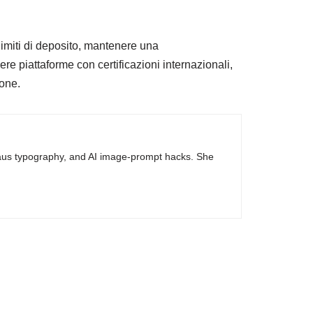
limiti di deposito, mantenere una
ere piattaforme con certificazioni internazionali,
ione.
haus typography, and AI image-prompt hacks. She