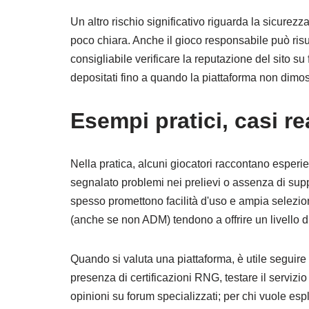
Un altro rischio significativo riguarda la sicurez
poco chiara. Anche il gioco responsabile può risul
consigliabile verificare la reputazione del sito su 
depositati fino a quando la piattaforma non dimost
Esempi pratici, casi r
Nella pratica, alcuni giocatori raccontano esperi
segnalato problemi nei prelievi o assenza di supp
spesso promettono facilità d'uso e ampia selezion
(anche se non ADM) tendono a offrire un livello di
Quando si valuta una piattaforma, è utile seguire u
presenza di certificazioni RNG, testare il servizi
opinioni su forum specializzati; per chi vuole esp