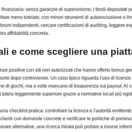
za finanziaria: senza garanzie di supervisione, i fondi depositat
tare meno tutelato, con minori strumenti di autoesclusione o limit
forum indipendenti, cercare certificazioni di auditing, leggere espe
ra affidabilità concreta.
eali e come scegliere una piat
enze positive con siti non autorizzati che hanno offerto bonus ge
orto dopo controversie. Un caso tipico riguarda l'uso di licenze
e di giochi, ma a volte mancano di trasparenza sui payout. Al co
 tutela leggermente superiore grazie a normative locali più rigid
na checklist pratica: controllare la licenza e l'autorità emittente
o clienti con domande concrete e verificare le politiche di prelie
lorare alternative, una ricerca mirata può portare a risorse inf