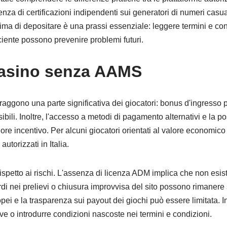
senza di certificazioni indipendenti sui generatori di numeri casu
prima di depositare è una prassi essenziale: leggere termini e condi
fficiente possono prevenire problemi futuri.
 casino senza AAMS
traggono una parte significativa dei giocatori: bonus d'ingresso p
sibili. Inoltre, l'accesso a metodi di pagamento alternativi e la p
re incentivo. Per alcuni giocatori orientati al valore economic
autorizzati in Italia.
rispetto ai rischi. L'assenza di licenza ADM implica che non esis
ardi nei prelievi o chiusura improvvisa del sito possono rimanere
ei e la trasparenza sui payout dei giochi può essere limitata. I
e o introdurre condizioni nascoste nei termini e condizioni.