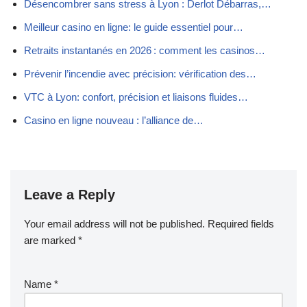
Désencombrer sans stress à Lyon : Derlot Débarras,…
Meilleur casino en ligne: le guide essentiel pour…
Retraits instantanés en 2026 : comment les casinos…
Prévenir l’incendie avec précision: vérification des…
VTC à Lyon: confort, précision et liaisons fluides…
Casino en ligne nouveau : l’alliance de…
Leave a Reply
Your email address will not be published.
Required fields
are marked
*
Name
*