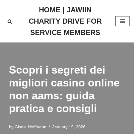
HOME | JAWIIN
Skip
CHARITY DRIVE FOR
to
content
SERVICE MEMBERS
Scopri i segreti dei
migliori casino online
non aams: guida
pratica e consigli
by
Gisela Hoffmann
January 19, 2026