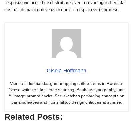
l'esposizione ai rischi e di sfruttare eventuali vantaggi offerti dai
casinò internazionali senza incorrere in spiacevoli sorprese.
Gisela Hoffmann
Vienna industrial designer mapping coffee farms in Rwanda.
Gisela writes on fair-trade sourcing, Bauhaus typography, and
AI image-prompt hacks. She sketches packaging concepts on
banana leaves and hosts hilltop design critiques at sunrise.
Related Posts: