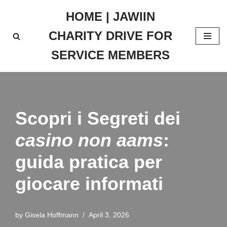
HOME | JAWIIN
Skip
CHARITY DRIVE FOR
to
content
SERVICE MEMBERS
Scopri i Segreti dei
casino non aams
:
guida pratica per
giocare informati
by
Gisela Hoffmann
April 3, 2026