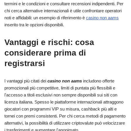
termini e le condizioni e consultare recensioni indipendenti. Per
chi cerca alternative internazionali è utile confrontare operatori
noti e affidabili: un esempio di riferimento è
casino non aams
inserito tra le opzioni disponibili.
Vantaggi e rischi: cosa
considerare prima di
registrarsi
I vantaggi più citati dei
casino non aams
includono offerte
promozionali più competitive, limiti di puntata più flessibili e
l'accesso a titoli esclusivi non sempre disponibili sui siti con
licenza italiana. Spesso le piattaforme internazionali attraggono
giocatori con programmi VIP su misura, cashback più alti e
tornei con premi consistenti. Per chi cerca metodi di pagamento
alternativi, la possibilità di utilizzare criptovalute può velocizzare
i trasferimenti e aumentare l'anonimato.