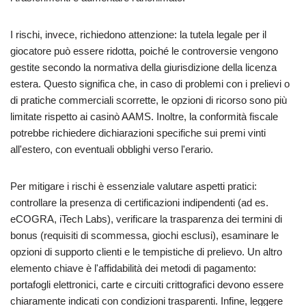
I rischi, invece, richiedono attenzione: la tutela legale per il
giocatore può essere ridotta, poiché le controversie vengono
gestite secondo la normativa della giurisdizione della licenza
estera. Questo significa che, in caso di problemi con i prelievi o
di pratiche commerciali scorrette, le opzioni di ricorso sono più
limitate rispetto ai casinò AAMS. Inoltre, la conformità fiscale
potrebbe richiedere dichiarazioni specifiche sui premi vinti
all'estero, con eventuali obblighi verso l'erario.
Per mitigare i rischi è essenziale valutare aspetti pratici:
controllare la presenza di certificazioni indipendenti (ad es.
eCOGRA, iTech Labs), verificare la trasparenza dei termini di
bonus (requisiti di scommessa, giochi esclusi), esaminare le
opzioni di supporto clienti e le tempistiche di prelievo. Un altro
elemento chiave è l'affidabilità dei metodi di pagamento:
portafogli elettronici, carte e circuiti crittografici devono essere
chiaramente indicati con condizioni trasparenti. Infine, leggere