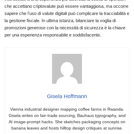
che accettano criptovalute può essere vantaggiosa, ma occorre
sapere che l'uso di valute digitali può complicare la tracciabilità e
la gestione fiscale. In ultima istanza, bilanciare la voglia di
promozioni generose con la necessità di sicurezza è la chiave
per una esperienza responsabile e soddisfacente.
Gisela Hoffmann
Vienna industrial designer mapping coffee farms in Rwanda.
Gisela writes on fair-trade sourcing, Bauhaus typography, and
AI image-prompt hacks. She sketches packaging concepts on
banana leaves and hosts hilltop design critiques at sunrise.