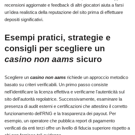
recensioni aggiornate e feedback di altri giocatori aiuta a farsi
un'idea realistica della reputazione del sito prima di effettuare
depositi significativi.
Esempi pratici, strategie e
consigli per scegliere un
casino non aams
sicuro
Scegliere un
casino non aams
richiede un approccio metodico
basato su criteri verificabili. Un primo passo consiste
nell'identificare la licenza effettiva e verificarne l'autenticità sul
sito dell'autorità regolatrice. Successivamente, esaminare la
presenza di audit esterni e certificazioni che attestino il corretto
funzionamento dell'RNG e la trasparenza dei payout. Per
esempio, un operatore che pubblica report di pagamento
verificati da enti terzi offre un livello di fiducia superiore rispetto a