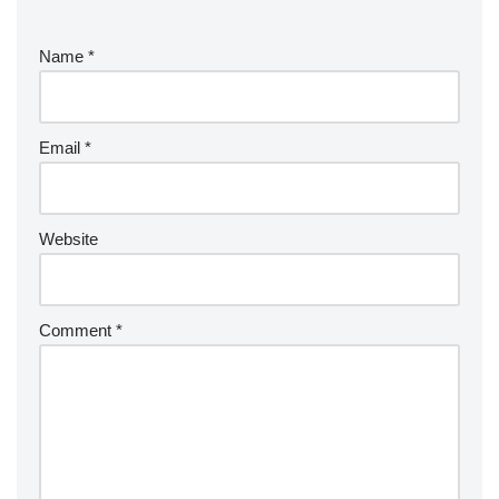
Name
*
Email
*
Website
Comment
*