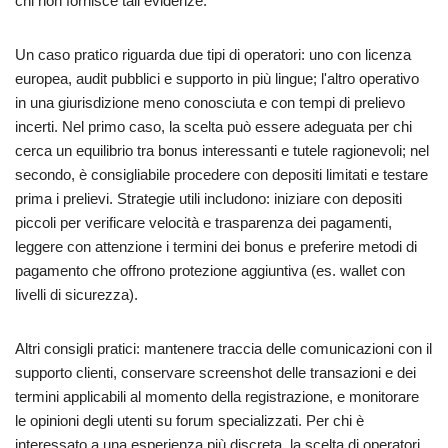
chi non fornisce tali evidenze.
Un caso pratico riguarda due tipi di operatori: uno con licenza
europea, audit pubblici e supporto in più lingue; l'altro operativo
in una giurisdizione meno conosciuta e con tempi di prelievo
incerti. Nel primo caso, la scelta può essere adeguata per chi
cerca un equilibrio tra bonus interessanti e tutele ragionevoli; nel
secondo, è consigliabile procedere con depositi limitati e testare
prima i prelievi. Strategie utili includono: iniziare con depositi
piccoli per verificare velocità e trasparenza dei pagamenti,
leggere con attenzione i termini dei bonus e preferire metodi di
pagamento che offrono protezione aggiuntiva (es. wallet con
livelli di sicurezza).
Altri consigli pratici: mantenere traccia delle comunicazioni con il
supporto clienti, conservare screenshot delle transazioni e dei
termini applicabili al momento della registrazione, e monitorare
le opinioni degli utenti su forum specializzati. Per chi è
interessato a una esperienza più discreta, la scelta di operatori