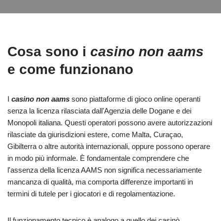
Cosa sono i
casino non aams
e come funzionano
I
casino non aams
sono piattaforme di gioco online operanti
senza la licenza rilasciata dall'Agenzia delle Dogane e dei
Monopoli italiana. Questi operatori possono avere autorizzazioni
rilasciate da giurisdizioni estere, come Malta, Curaçao,
Gibilterra o altre autorità internazionali, oppure possono operare
in modo più informale. È fondamentale comprendere che
l'assenza della licenza AAMS non significa necessariamente
mancanza di qualità, ma comporta differenze importanti in
termini di tutele per i giocatori e di regolamentazione.
Il funzionamento tecnico è analogo a quello dei casinò