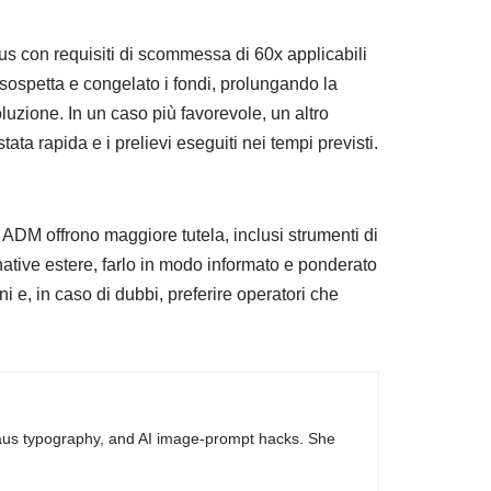
us con requisiti di scommessa di 60x applicabili
à sospetta e congelato i fondi, prolungando la
oluzione. In un caso più favorevole, un altro
ata rapida e i prelievi eseguiti nei tempi previsti.
e ADM offrono maggiore tutela, inclusi strumenti di
native estere, farlo in modo informato e ponderato
 e, in caso di dubbi, preferire operatori che
haus typography, and AI image-prompt hacks. She