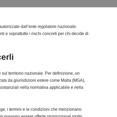
autorizzate dall’ente regolatore nazionale.
ti e soprattutto i rischi concreti per chi decide di
erli
sul territorio nazionale. Per definizione, un
zata da giurisdizioni estere come Malta (MGA),
sostanziali nella normativa applicabile e nella
ge, i termini e le condizioni che menzionano
gnali possono essere offerte promozionali molto