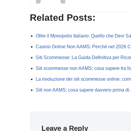
Related Posts:
Oltre il Monopolio Italiano: Quello che Devi 
Casino Online Non AAMS: Perché nel 2026 
Siti Scommesse: La Guida Definitiva per Ri
Siti scommesse non AAMS: cosa sapere tra l
La rivoluzione dei siti scommesse online: c
Siti non AAMS: cosa sapere davvero prima d
Leave a Reply