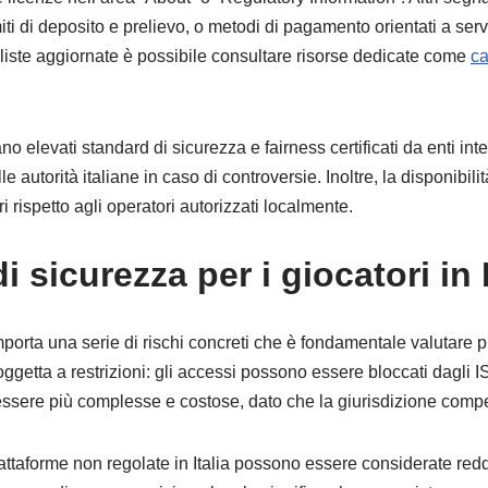
ti di deposito e prelievo, o metodi di pagamento orientati a ser
e liste aggiornate è possibile consultare risorse dedicate come
ca
ano elevati standard di sicurezza e fairness certificati da enti i
 autorità italiane in caso di controversie. Inoltre, la disponibilit
i rispetto agli operatori autorizzati localmente.
di sicurezza per i giocatori in I
orta una serie di rischi concreti che è fondamentale valutare pri
oggetta a restrizioni: gli accessi possono essere bloccati dagli I
 essere più complesse e costose, dato che la giurisdizione comp
 piattaforme non regolate in Italia possono essere considerate redd