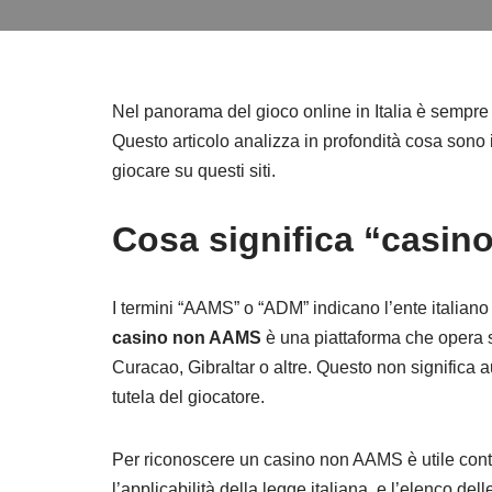
Nel panorama del gioco online in Italia è sempre 
Questo articolo analizza in profondità cosa sono 
giocare su questi siti.
Cosa significa “casin
I termini “AAMS” o “ADM” indicano l’ente italiano c
casino non AAMS
è una piattaforma che opera s
Curacao, Gibraltar o altre. Questo non significa a
tutela del giocatore.
Per riconoscere un casino non AAMS è utile cont
l’applicabilità della legge italiana, e l’elenco de