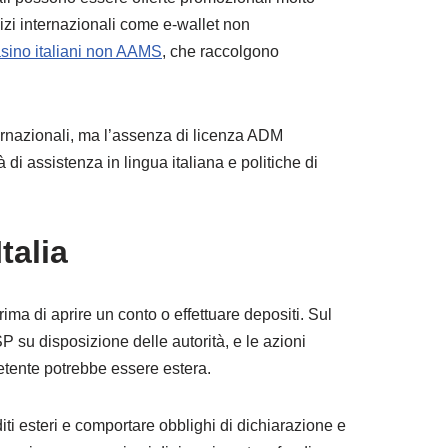
vizi internazionali come e-wallet non
sino italiani non AAMS
, che raccolgono
nternazionali, ma l’assenza di licenza ADM
à di assistenza in lingua italiana e politiche di
talia
ma di aprire un conto o effettuare depositi. Sul
SP su disposizione delle autorità, e le azioni
etente potrebbe essere estera.
iti esteri e comportare obblighi di dichiarazione e