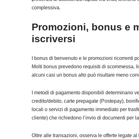
complessiva.
Promozioni, bonus e m
iscriversi
I bonus di benvenuto e le promozioni ricorrenti po
Molti bonus prevedono requisiti di scommessa, limit
alcuni casi un bonus alto può risultare meno con
I metodi di pagamento disponibili determinano vel
credito/debito, carte prepagate (Postepay), bonifi
locali o servizi di pagamento immediato per trasf
cliente) che richiedono l’invio di documenti per la 
Oltre alle transazioni, osserva le offerte legate 