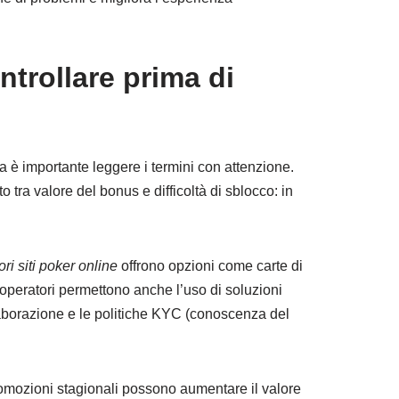
trollare prima di
ma è importante leggere i termini con attenzione.
o tra valore del bonus e difficoltà di sblocco: in
ori siti poker online
offrono opzioni come carte di
i operatori permettono anche l’uso di soluzioni
elaborazione e le politiche KYC (conoscenza del
 promozioni stagionali possono aumentare il valore