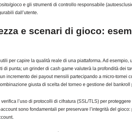
eposito/gioco e gli strumenti di controllo responsabile (autoesclus
rabili dall’utente.
ezza e scenari di gioco: esemp
utili per capire la qualità reale di una piattaforma. Ad esempio, 
ti di punta; un grinder di cash game valuterà la profondità dei ta
o un incremento dei payout mensili partecipando a micro-tornei 
combinazione giusta di scelta del torneo e gestione del bankroll 
verifica l’uso di protocolli di cifratura (SSL/TLS) per proteggere i 
ti-account sono fondamentali per preservare l’integrità del gioco
ccount.