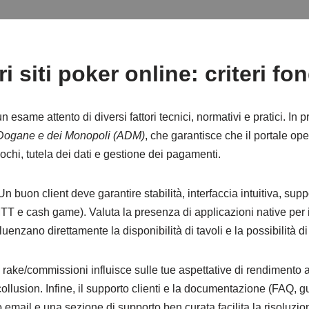
i siti poker online: criteri f
n esame attento di diversi fattori tecnici, normativi e pratici. In pr
 Dogane e dei Monopoli (ADM)
, che garantisce che il portale ope
ochi, tutela dei dati e gestione dei pagamenti.
n buon client deve garantire stabilità, interfaccia intuitiva, suppo
TT e cash game). Valuta la presenza di applicazioni native per
influenzano direttamente la disponibilità di tavoli e la possibilità di
rake/commissioni influisce sulle tue aspettative di rendimento a l
collusion. Infine, il supporto clienti e la documentazione (FAQ, gui
 email e una sezione di supporto ben curata facilita la risoluzio