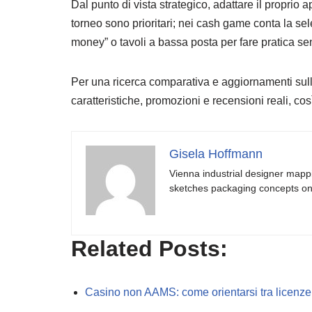
Dal punto di vista strategico, adattare il proprio 
torneo sono prioritari; nei cash game conta la sele
money” o tavoli a bassa posta per fare pratica sen
Per una ricerca comparativa e aggiornamenti sulle
caratteristiche, promozioni e recensioni reali, così
Gisela Hoffmann
Vienna industrial designer mapp
sketches packaging concepts on 
Related Posts:
Casino non AAMS: come orientarsi tra licenz