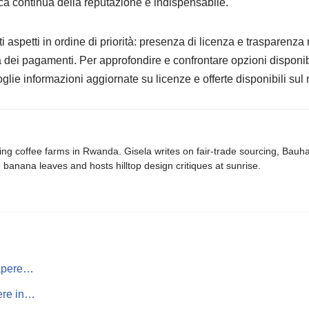
ica continua della reputazione è indispensabile.
i aspetti in ordine di priorità: presenza di licenza e trasparenza
à dei pagamenti. Per approfondire e confrontare opzioni disponibi
oglie informazioni aggiornate su licenze e offerte disponibili su
ing coffee farms in Rwanda. Gisela writes on fair-trade sourcing, Bau
banana leaves and hosts hilltop design critiques at sunrise.
Sapere…
ere in…