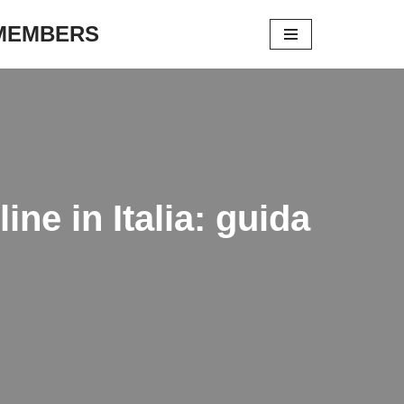
 MEMBERS
ine in Italia: guida