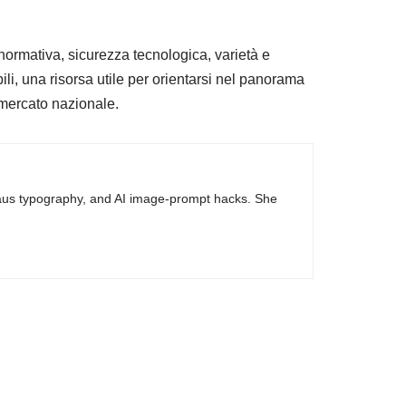
 normativa, sicurezza tecnologica, varietà e
li, una risorsa utile per orientarsi nel panorama
l mercato nazionale.
haus typography, and AI image-prompt hacks. She