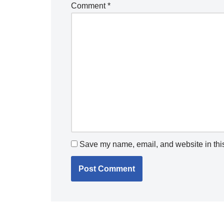
Comment
*
Save my name, email, and website in this