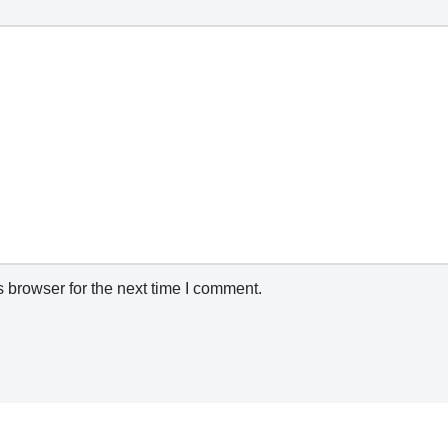
 browser for the next time I comment.