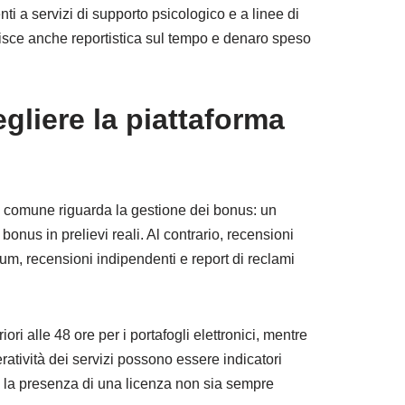
i a servizi di supporto psicologico e a linee di
nisce anche reportistica sul tempo e denaro speso
egliere la piattaforma
 comune riguarda la gestione dei bonus: un
 bonus in prelievi reali. Al contrario, recensioni
orum, recensioni indipendenti e report di reclami
ri alle 48 ore per i portafogli elettronici, mentre
ratività dei servizi possono essere indicatori
ome la presenza di una licenza non sia sempre