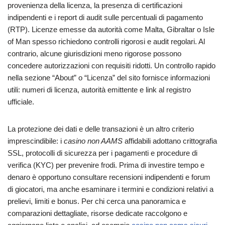
provenienza della licenza, la presenza di certificazioni
indipendenti e i report di audit sulle percentuali di pagamento
(RTP). Licenze emesse da autorità come Malta, Gibraltar o Isle
of Man spesso richiedono controlli rigorosi e audit regolari. Al
contrario, alcune giurisdizioni meno rigorose possono
concedere autorizzazioni con requisiti ridotti. Un controllo rapido
nella sezione “About” o “Licenza” del sito fornisce informazioni
utili: numeri di licenza, autorità emittente e link al registro
ufficiale.
La protezione dei dati e delle transazioni è un altro criterio
imprescindibile: i
casino non AAMS
affidabili adottano crittografia
SSL, protocolli di sicurezza per i pagamenti e procedure di
verifica (KYC) per prevenire frodi. Prima di investire tempo e
denaro è opportuno consultare recensioni indipendenti e forum
di giocatori, ma anche esaminare i termini e condizioni relativi a
prelievi, limiti e bonus. Per chi cerca una panoramica e
comparazioni dettagliate, risorse dedicate raccolgono e