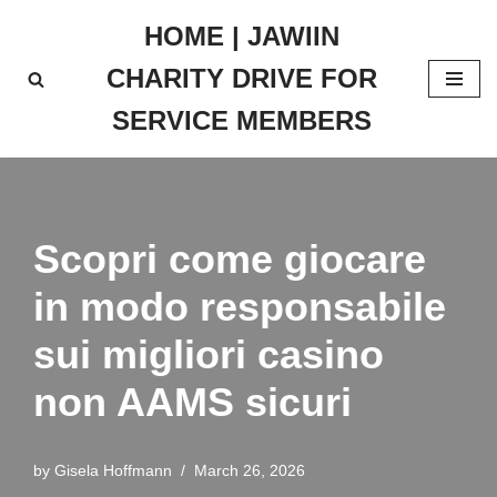
HOME | JAWIIN
Skip
CHARITY DRIVE FOR
to
content
SERVICE MEMBERS
Scopri come giocare
in modo responsabile
sui migliori casino
non AAMS sicuri
by
Gisela Hoffmann
March 26, 2026