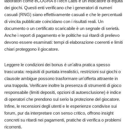
laboratori come eCOGRA o iTech Labs è un indicatore di equità
dei giochi. Questi enti verificano che i generatori di numeri
casuali (RNG) siano effettivamente casuali e che le percentuali
di vincita pubblicate coincidano con i risultati reali. Un
documento o un certificato scaricabile è un segnale di serietà.
Anche i report di pagamento e le politiche sui ritardi di prelievo
devono essere esaminati: tempi di elaborazione coerenti e limiti
chiari proteggono il giocatore.
Leggere le condizioni dei bonus è un'altra pratica spesso
trascurata: requisiti di puntata irrealistici, restrizioni sui giochi o
clausole ambigue possono trasformare un'offerta attraente in
una trappola. Verificare inoltre la presenza di strumenti di gioco
responsabile (limiti depositi, opzioni di autoesclusione) è indice
di operatori che prendono sul serio la protezione del giocatore.
Infine, le recensioni degli utenti e le esperienze condivise sui
forum, pur da interpretare con senso critico, offrono insight
concreti su ritardi nei pagamenti, pratiche di verifica o problemi
ricorrenti.