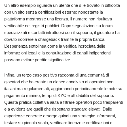
Un altro esempio riguarda un utente che si è trovato in difficoltà
con un sito senza certificazioni esterne: nonostante la
piattaforma mostrasse una licenza, il numero non risultava
verificabile nei registri pubblici. Dopo segnalazioni su forum
specializzati e contatti infruttuosi con il supporto, il giocatore ha
dovuto ricorrere a chargeback tramite la propria banca.
L’esperienza sottolinea come la verifica incrociata delle
informazioni legali e la consultazione di canali indipendenti
possano evitare perdite significative.
Infine, un terzo caso positivo racconta di una comunità di
giocatori che ha creato un elenco condiviso di operatori non
italiani ma regolamentati, aggiornando periodicamente le note su
pagamento minimo, tempi di KYC e affidabilità del supporto.
Questa pratica collettiva aiuta a filtrare operatori poco trasparenti
e a evidenziare quelli che rispettano standard elevati. Dalle
esperienze concrete emerge quindi una strategia: informarsi,
testare su piccola scala, verificare licenze e certificazioni e