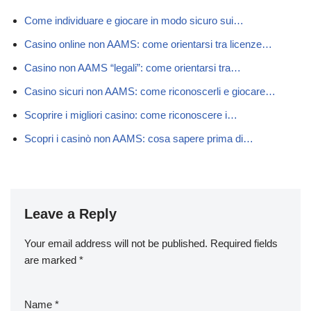
Come individuare e giocare in modo sicuro sui…
Casino online non AAMS: come orientarsi tra licenze…
Casino non AAMS “legali”: come orientarsi tra…
Casino sicuri non AAMS: come riconoscerli e giocare…
Scoprire i migliori casino: come riconoscere i…
Scopri i casinò non AAMS: cosa sapere prima di…
Leave a Reply
Your email address will not be published.
Required fields
are marked
*
Name
*