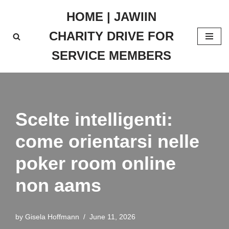
HOME | JAWIIN
Skip
CHARITY DRIVE FOR
to
content
SERVICE MEMBERS
Scelte intelligenti:
come orientarsi nelle
poker room online
non aams
by
Gisela Hoffmann
June 11, 2026