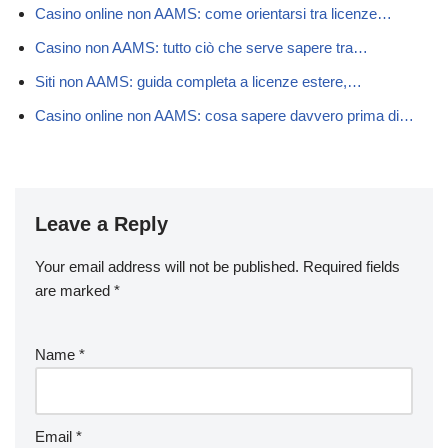
Casino online non AAMS: come orientarsi tra licenze…
Casino non AAMS: tutto ciò che serve sapere tra…
Siti non AAMS: guida completa a licenze estere,…
Casino online non AAMS: cosa sapere davvero prima di…
Leave a Reply
Your email address will not be published.
Required fields
are marked
*
Name
*
Email
*