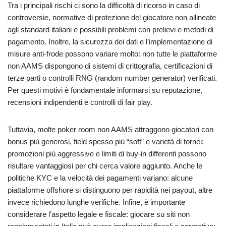
Tra i principali rischi ci sono la difficoltà di ricorso in caso di
controversie, normative di protezione del giocatore non allineate
agli standard italiani e possibili problemi con prelievi e metodi di
pagamento. Inoltre, la sicurezza dei dati e l’implementazione di
misure anti-frode possono variare molto: non tutte le piattaforme
non AAMS dispongono di sistemi di crittografia, certificazioni di
terze parti o controlli RNG (random number generator) verificati.
Per questi motivi è fondamentale informarsi su reputazione,
recensioni indipendenti e controlli di fair play.
Tuttavia, molte poker room non AAMS attraggono giocatori con
bonus più generosi, field spesso più “soft” e varietà di tornei:
promozioni più aggressive e limiti di buy-in differenti possono
risultare vantaggiosi per chi cerca valore aggiunto. Anche le
politiche KYC e la velocità dei pagamenti variano: alcune
piattaforme offshore si distinguono per rapidità nei payout, altre
invece richiedono lunghe verifiche. Infine, è importante
considerare l’aspetto legale e fiscale: giocare su siti non