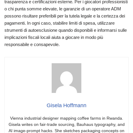
trasparenza e certificazioni esterne. Per i giocatori professionisti
o chi punta somme elevate, le garanzie di un operatore ADM
possono risultare preferibili per la tutela legale e la certezza dei
pagamenti. In ogni caso, stabilire limiti di spesa, utilizzare
strumenti di autoesclusione quando disponibili e informarsi sulle
implicazioni fiscali locali aiuta a giocare in modo più
responsabile e consapevole.
Gisela Hoffmann
Vienna industrial designer mapping coffee farms in Rwanda.
Gisela writes on fair-trade sourcing, Bauhaus typography, and
AI image-prompt hacks. She sketches packaging concepts on