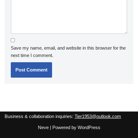
Save my name, email, and website in this browser for the
next time I comment.
Business & collaboration inquiries:
Tier1953@outlook.com
Neve
| Powered by
WordPress