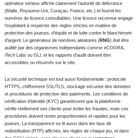
opérateur sérieux affiche clairement l’autorité de délivrance
(Malte, Royaume-Uni, Curaçao, France, etc.) et fournit les
numéros de licence consultables. Une licence reconnue engage
l’exploitant à respecter des règles strictes en matière de
protection des joueurs, d’équité et de lutte contre le blanchiment
d’argent. Le générateur de nombres aléatoires (
RNG
) doit être
audité par des organismes indépendants comme eCOGRA,
iTech Labs ou GLI, et les rapports d’audit doivent être
accessibles ou résumés sur le site.
La
sécurité
technique est tout aussi fondamentale : protocole
HTTPS, chiffrement SSL/TLS, stockage sécurisé des données
et procédures de protection des paiements. Les conditions de
vérification d’identité (KYC) garantissent que la plateforme
vérifie réellement ses clients pour éviter les fraudes, mais ces
procédures doivent rester proportionnées et rapides pour les
joueurs. La
transparence
se lit aussi dans les taux de
redistribution (RTP) affichés, les règles de chaque jeu, et dans