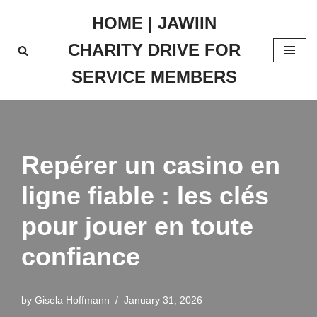
HOME | JAWIIN
Skip
CHARITY DRIVE FOR
to
content
SERVICE MEMBERS
Repérer un casino en
ligne fiable : les clés
pour jouer en toute
confiance
by
Gisela Hoffmann
January 31, 2026