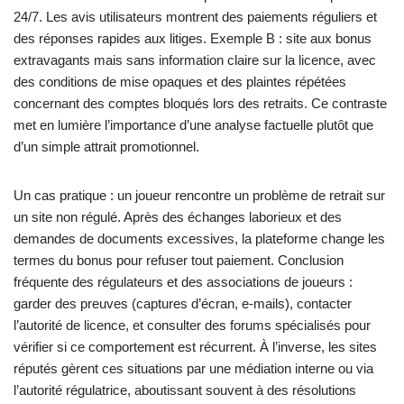
24/7. Les avis utilisateurs montrent des paiements réguliers et
des réponses rapides aux litiges. Exemple B : site aux bonus
extravagants mais sans information claire sur la licence, avec
des conditions de mise opaques et des plaintes répétées
concernant des comptes bloqués lors des retraits. Ce contraste
met en lumière l’importance d’une analyse factuelle plutôt que
d’un simple attrait promotionnel.
Un cas pratique : un joueur rencontre un problème de retrait sur
un site non régulé. Après des échanges laborieux et des
demandes de documents excessives, la plateforme change les
termes du bonus pour refuser tout paiement. Conclusion
fréquente des régulateurs et des associations de joueurs :
garder des preuves (captures d’écran, e-mails), contacter
l’autorité de licence, et consulter des forums spécialisés pour
vérifier si ce comportement est récurrent. À l’inverse, les sites
réputés gèrent ces situations par une médiation interne ou via
l’autorité régulatrice, aboutissant souvent à des résolutions