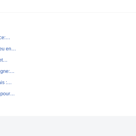
nce:…
 jeu en…
 et…
ligne:…
ais :…
e pour…