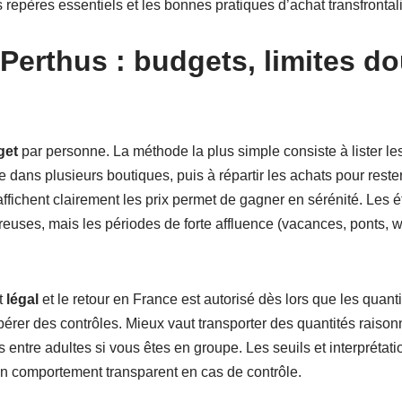
es repères essentiels et les bonnes pratiques d’achat transfrontali
Perthus : budgets, limites d
get
par personne. La méthode la plus simple consiste à lister l
ce dans plusieurs boutiques, puis à répartir les achats pour rest
i affichent clairement les prix permet de gagner en sérénité. Le
reuses, mais les périodes de forte affluence (vacances, ponts, 
t
légal
et le retour en France est autorisé dès lors que les qua
opérer des contrôles. Mieux vaut transporter des quantités rais
hats entre adultes si vous êtes en groupe. Les seuils et interprét
 un comportement transparent en cas de contrôle.