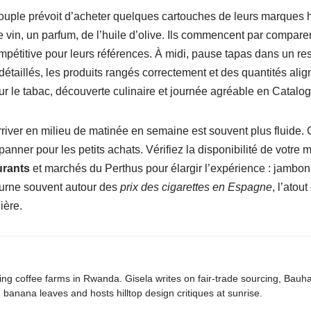
uple prévoit d’acheter quelques cartouches de leurs marques hab
vin, un parfum, de l’huile d’olive. Ils commencent par comparer
mpétitive pour leurs références. À midi, pause tapas dans un rest
s détaillés, les produits rangés correctement et des quantités a
r le tabac, découverte culinaire et journée agréable en Catalo
arriver en milieu de matinée en semaine est souvent plus fluide.
ner pour les petits achats. Vérifiez la disponibilité de votre 
urants
et marchés du Perthus pour élargir l’expérience : jambon
tourne souvent autour des
prix des cigarettes en Espagne
, l’atou
ière.
ing coffee farms in Rwanda. Gisela writes on fair-trade sourcing, Bau
banana leaves and hosts hilltop design critiques at sunrise.