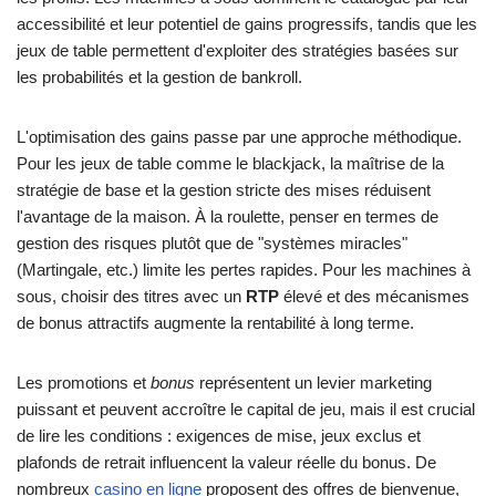
accessibilité et leur potentiel de gains progressifs, tandis que les
jeux de table permettent d'exploiter des stratégies basées sur
les probabilités et la gestion de bankroll.
L'optimisation des gains passe par une approche méthodique.
Pour les jeux de table comme le blackjack, la maîtrise de la
stratégie de base et la gestion stricte des mises réduisent
l'avantage de la maison. À la roulette, penser en termes de
gestion des risques plutôt que de "systèmes miracles"
(Martingale, etc.) limite les pertes rapides. Pour les machines à
sous, choisir des titres avec un
RTP
élevé et des mécanismes
de bonus attractifs augmente la rentabilité à long terme.
Les promotions et
bonus
représentent un levier marketing
puissant et peuvent accroître le capital de jeu, mais il est crucial
de lire les conditions : exigences de mise, jeux exclus et
plafonds de retrait influencent la valeur réelle du bonus. De
nombreux
casino en ligne
proposent des offres de bienvenue,