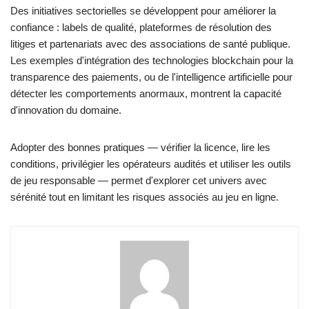
Des initiatives sectorielles se développent pour améliorer la
confiance : labels de qualité, plateformes de résolution des
litiges et partenariats avec des associations de santé publique.
Les exemples d'intégration des technologies blockchain pour la
transparence des paiements, ou de l'intelligence artificielle pour
détecter les comportements anormaux, montrent la capacité
d'innovation du domaine.
Adopter des bonnes pratiques — vérifier la licence, lire les
conditions, privilégier les opérateurs audités et utiliser les outils
de jeu responsable — permet d'explorer cet univers avec
sérénité tout en limitant les risques associés au jeu en ligne.