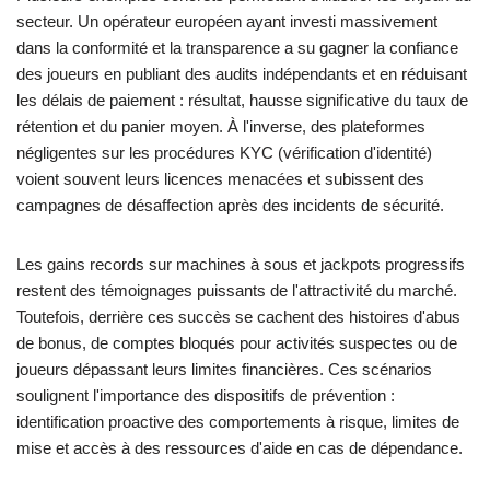
secteur. Un opérateur européen ayant investi massivement
dans la conformité et la transparence a su gagner la confiance
des joueurs en publiant des audits indépendants et en réduisant
les délais de paiement : résultat, hausse significative du taux de
rétention et du panier moyen. À l'inverse, des plateformes
négligentes sur les procédures KYC (vérification d'identité)
voient souvent leurs licences menacées et subissent des
campagnes de désaffection après des incidents de sécurité.
Les gains records sur machines à sous et jackpots progressifs
restent des témoignages puissants de l'attractivité du marché.
Toutefois, derrière ces succès se cachent des histoires d'abus
de bonus, de comptes bloqués pour activités suspectes ou de
joueurs dépassant leurs limites financières. Ces scénarios
soulignent l'importance des dispositifs de prévention :
identification proactive des comportements à risque, limites de
mise et accès à des ressources d'aide en cas de dépendance.