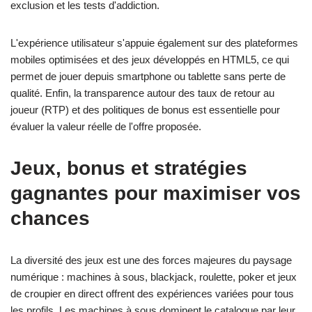
exclusion et les tests d'addiction.
L'expérience utilisateur s'appuie également sur des plateformes
mobiles optimisées et des jeux développés en HTML5, ce qui
permet de jouer depuis smartphone ou tablette sans perte de
qualité. Enfin, la transparence autour des taux de retour au
joueur (RTP) et des politiques de bonus est essentielle pour
évaluer la valeur réelle de l'offre proposée.
Jeux, bonus et stratégies
gagnantes pour maximiser vos
chances
La diversité des jeux est une des forces majeures du paysage
numérique : machines à sous, blackjack, roulette, poker et jeux
de croupier en direct offrent des expériences variées pour tous
les profils. Les machines à sous dominent le catalogue par leur