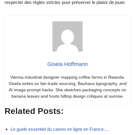
respecter des règles strictes pour préserver le plaisir de jouer.
Gisela Hoffmann
Vienna industrial designer mapping coffee farms in Rwanda.
Gisela writes on fair-trade sourcing, Bauhaus typography, and
AI image-prompt hacks. She sketches packaging concepts on
banana leaves and hosts hilltop design critiques at sunrise.
Related Posts:
Le guide essentiel du casino en ligne en France:…