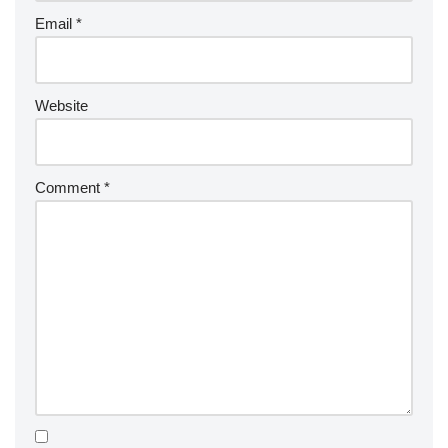
Email
*
Website
Comment
*