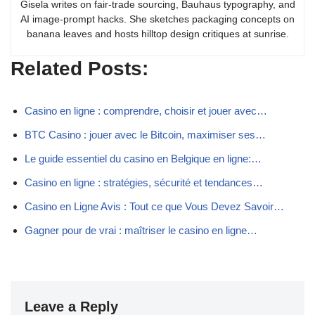
Gisela writes on fair-trade sourcing, Bauhaus typography, and
AI image-prompt hacks. She sketches packaging concepts on
banana leaves and hosts hilltop design critiques at sunrise.
Related Posts:
Casino en ligne : comprendre, choisir et jouer avec…
BTC Casino : jouer avec le Bitcoin, maximiser ses…
Le guide essentiel du casino en Belgique en ligne:…
Casino en ligne : stratégies, sécurité et tendances…
Casino en Ligne Avis : Tout ce que Vous Devez Savoir…
Gagner pour de vrai : maîtriser le casino en ligne…
Leave a Reply