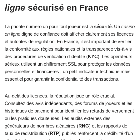
ligne
sécurisé en France
La priorité numéro un pour tout joueur est la
sécurité
. Un
casino
en ligne
digne de confiance doit afficher clairement ses licences
et autorités de régulation. En France, il est important de vérifier
la conformité aux règles nationales et la transparence vis‑à‑vis
des procédures de vérification d'identité (
KYC
). Les opérateurs
sérieux utilisent un chiffrement SSL pour protéger les données
personnelles et financières ; un petit indicateur technique mais
essentiel pour garantir la confidentialité des transactions.
Au-delà des licences, la réputation joue un rôle crucial.
Consultez des avis indépendants, des forums de joueurs et les
historiques de paiement pour identifier les retards de versement
ou les pratiques douteuses. Les audits externes des
générateurs de nombres aléatoires (
RNG
) et les rapports de
taux de redistribution (
RTP
) publiés renforcent la crédibilité d'un