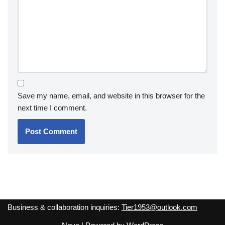
Save my name, email, and website in this browser for the
next time I comment.
Business & collaboration inquiries:
Tier1953@outlook.com