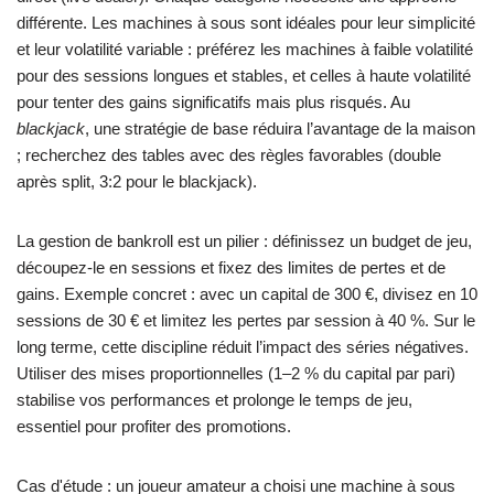
différente. Les machines à sous sont idéales pour leur simplicité
et leur volatilité variable : préférez les machines à faible volatilité
pour des sessions longues et stables, et celles à haute volatilité
pour tenter des gains significatifs mais plus risqués. Au
blackjack
, une stratégie de base réduira l’avantage de la maison
; recherchez des tables avec des règles favorables (double
après split, 3:2 pour le blackjack).
La gestion de bankroll est un pilier : définissez un budget de jeu,
découpez‑le en sessions et fixez des limites de pertes et de
gains. Exemple concret : avec un capital de 300 €, divisez en 10
sessions de 30 € et limitez les pertes par session à 40 %. Sur le
long terme, cette discipline réduit l’impact des séries négatives.
Utiliser des mises proportionnelles (1–2 % du capital par pari)
stabilise vos performances et prolonge le temps de jeu,
essentiel pour profiter des promotions.
Cas d'étude : un joueur amateur a choisi une machine à sous