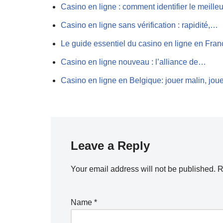
Casino en ligne : comment identifier le meill
Casino en ligne sans vérification : rapidité,…
Le guide essentiel du casino en ligne en Fra
Casino en ligne nouveau : l’alliance de…
Casino en ligne en Belgique: jouer malin, jo
Leave a Reply
Your email address will not be published.
R
Name
*