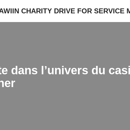
JAWIIN CHARITY DRIVE FOR SERVICE
te dans l’univers du casi
ner