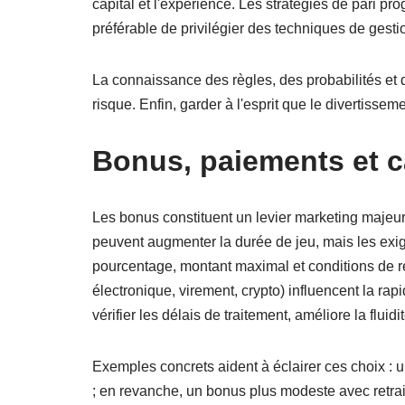
capital et l'expérience. Les stratégies de pari pr
préférable de privilégier des techniques de gestio
La connaissance des règles, des probabilités et
risque. Enfin, garder à l'esprit que le divertisse
Bonus, paiements et ca
Les bonus constituent un levier marketing majeur
peuvent augmenter la durée de jeu, mais les exi
pourcentage, montant maximal et conditions de re
électronique, virement, crypto) influencent la rap
vérifier les délais de traitement, améliore la fluid
Exemples concrets aident à éclairer ces choix :
; en revanche, un bonus plus modeste avec retrait 