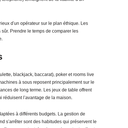
rieux d'un opérateur sur le plan éthique. Les
us sûr. Prendre le temps de comparer les
e.
s
lette, blackjack, baccarat), poker et rooms live
 machines à sous reposent principalement sur le
ances de long terme. Les jeux de table offrent
i réduisent l'avantage de la maison.
daptées à différents budgets. La gestion de
nd s'arrêter sont des habitudes qui préservent le