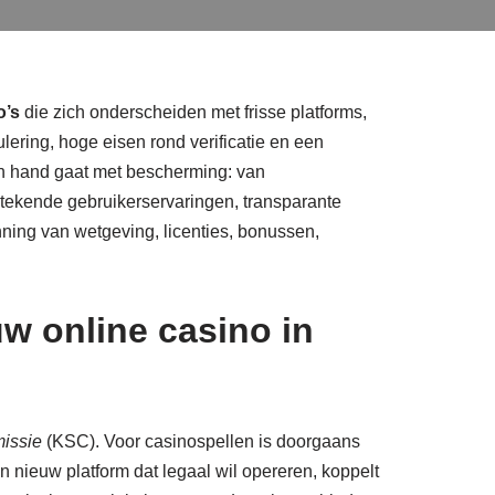
o’s
die zich onderscheiden met frisse platforms,
lering, hoge eisen rond verificatie en een
 in hand gaat met bescherming: van
itstekende gebruikerservaringen, transparante
nning van wetgeving, licenties, bonussen,
uw online casino in
issie
(KSC). Voor casinospellen is doorgaans
en nieuw platform dat legaal wil opereren, koppelt