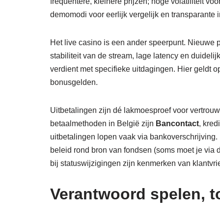
frequentere, kleinere prijzen; hoge volatiliteit 
demomodi voor eerlijk vergelijk en transparante in
Het live casino is een ander speerpunt. Nieuwe p
stabiliteit van de stream, lage latency en duideli
verdient met specifieke uitdagingen. Hier geldt
bonusgelden.
Uitbetalingen zijn dé lakmoesproef voor vertrouw
betaalmethoden in België zijn
Bancontact
, kred
uitbetalingen lopen vaak via bankoverschrijving.
beleid rond bron van fondsen (soms moet je via 
bij statuswijzigingen zijn kenmerken van klantvri
Verantwoord spelen, to