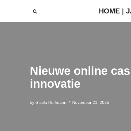
HOME | 
Skip
to
content
Nieuwe online casin
innovatie
by
Gisela Hoffmann
November 21, 2025