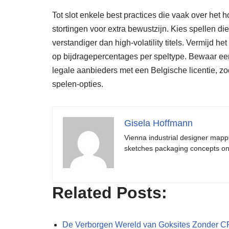
Tot slot enkele best practices die vaak over het 
stortingen voor extra bewustzijn. Kies spellen die
verstandiger dan high-volatility titels. Vermijd h
op bijdragepercentages per speltype. Bewaar een 
legale aanbieders met een Belgische licentie, zo
spelen-opties.
Gisela Hoffmann
Vienna industrial designer mapp
sketches packaging concepts on 
Related Posts:
De Verborgen Wereld van Goksites Zonder 