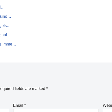
ij…
casino…
regels…
legaal…
n slimme…
equired fields are marked
*
Email
*
Webs