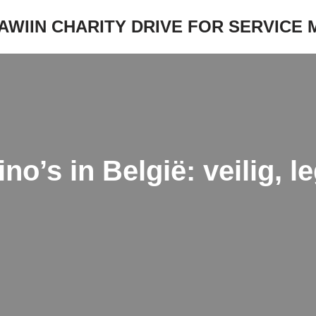
JAWIIN CHARITY DRIVE FOR SERVICE
o’s in België: veilig, l