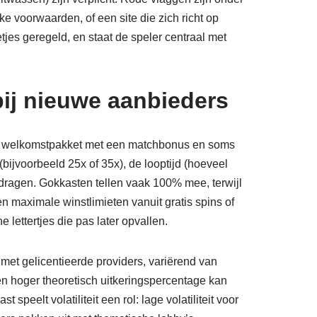
e voorwaarden, of een site die zich richt op
tjes geregeld, en staat de speler centraal met
bij nieuwe aanbieders
n welkomstpakket met een matchbonus en soms
 (bijvoorbeeld 25x of 35x), de looptijd (hoeveel
jdragen. Gokkasten tellen vaak 100% mee, terwijl
en maximale winstlimieten vanuit gratis spins of
lettertjes die pas later opvallen.
met gelicentieerde providers, variërend van
n hoger theoretisch uitkeringspercentage kan
speelt volatiliteit een rol: lage volatiliteit voor