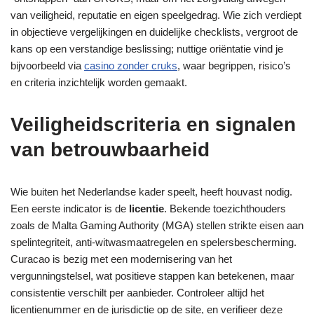
van veiligheid, reputatie en eigen speelgedrag. Wie zich verdiept
in objectieve vergelijkingen en duidelijke checklists, vergroot de
kans op een verstandige beslissing; nuttige oriëntatie vind je
bijvoorbeeld via
casino zonder cruks
, waar begrippen, risico’s
en criteria inzichtelijk worden gemaakt.
Veiligheidscriteria en signalen
van betrouwbaarheid
Wie buiten het Nederlandse kader speelt, heeft houvast nodig.
Een eerste indicator is de
licentie
. Bekende toezichthouders
zoals de Malta Gaming Authority (MGA) stellen strikte eisen aan
spelintegriteit, anti-witwasmaatregelen en spelersbescherming.
Curacao is bezig met een modernisering van het
vergunningstelsel, wat positieve stappen kan betekenen, maar
consistentie verschilt per aanbieder. Controleer altijd het
licentienummer en de jurisdictie op de site, en verifieer deze