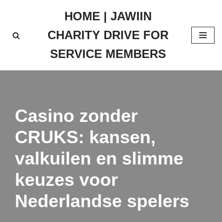
HOME | JAWIIN
Skip
CHARITY DRIVE FOR
to
content
SERVICE MEMBERS
Casino zonder
CRUKS: kansen,
valkuilen en slimme
keuzes voor
Nederlandse spelers