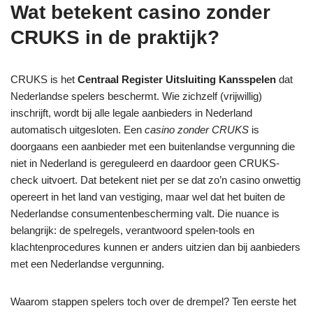
Wat betekent casino zonder
CRUKS in de praktijk?
CRUKS is het
Centraal Register Uitsluiting Kansspelen
dat
Nederlandse spelers beschermt. Wie zichzelf (vrijwillig)
inschrijft, wordt bij alle legale aanbieders in Nederland
automatisch uitgesloten. Een
casino zonder CRUKS
is
doorgaans een aanbieder met een buitenlandse vergunning die
niet in Nederland is gereguleerd en daardoor geen CRUKS-
check uitvoert. Dat betekent niet per se dat zo’n casino onwettig
opereert in het land van vestiging, maar wel dat het buiten de
Nederlandse consumentenbescherming valt. Die nuance is
belangrijk: de spelregels, verantwoord spelen-tools en
klachtenprocedures kunnen er anders uitzien dan bij aanbieders
met een Nederlandse vergunning.
Waarom stappen spelers toch over de drempel? Ten eerste het