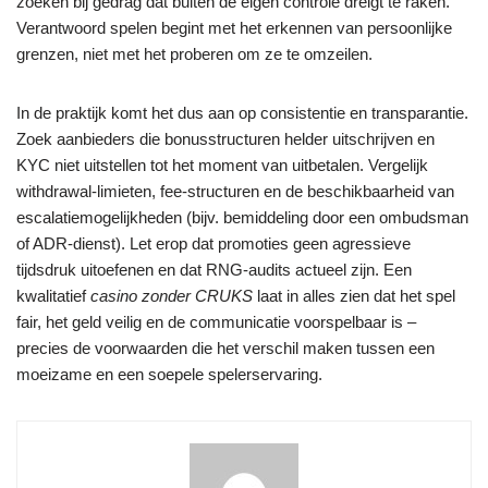
zoeken bij gedrag dat buiten de eigen controle dreigt te raken.
Verantwoord spelen begint met het erkennen van persoonlijke
grenzen, niet met het proberen om ze te omzeilen.
In de praktijk komt het dus aan op consistentie en transparantie.
Zoek aanbieders die bonusstructuren helder uitschrijven en
KYC niet uitstellen tot het moment van uitbetalen. Vergelijk
withdrawal-limieten, fee-structuren en de beschikbaarheid van
escalatiemogelijkheden (bijv. bemiddeling door een ombudsman
of ADR-dienst). Let erop dat promoties geen agressieve
tijdsdruk uitoefenen en dat RNG-audits actueel zijn. Een
kwalitatief
casino zonder CRUKS
laat in alles zien dat het spel
fair, het geld veilig en de communicatie voorspelbaar is –
precies de voorwaarden die het verschil maken tussen een
moeizame en een soepele spelerservaring.