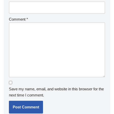
Comment
*
Save my name, email, and website in this browser for the
next time I comment.