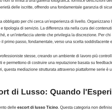
non si limita a una galleria fotografica: fornisce descrizioni detta
a serietà delle iscritte, offrendo una fondamentale garanzia di sicur
za obbligato per chi cerca un'esperienza di livello. Organizzano l
e e tipologia di servizio. La differenza sta nella cura dei contenut
iché, e un'interfaccia utente che privilegia la discrezione. Per c
 il primo passo, fondamentale, verso una scelta soddisfacente 
 professioniste stesse, creando un ambiente di lavoro più control
ti e permettono di costruire una reputazione basata su feedback
stri, questa mediazione strutturata attraverso piattaforme serie è
ort di Lusso: Quando l'Esperi
ento delle
escort di lusso Ticino
. Questa categoria non definis