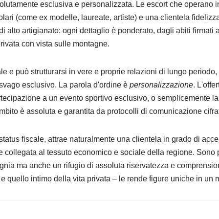
solutamente esclusiva e personalizzata. Le escort che operano 
olari (come ex modelle, laureate, artiste) e una clientela fideliz
i alto artigianato: ogni dettaglio è ponderato, dagli abiti firmati
 privata con vista sulle montagne.
e e può strutturarsi in vere e proprie relazioni di lungo perio
i svago esclusivo. La parola d'ordine è
personalizzazione
. L'offe
tecipazione a un evento sportivo esclusivo, o semplicemente la 
bito è assoluta e garantita da protocolli di comunicazione cifrat
 status fiscale, attrae naturalmente una clientela in grado di acc
e collegata al tessuto economico e sociale della regione. Sono
ompagnia ma anche un rifugio di assoluta riservatezza e comprensi
i e quello intimo della vita privata – le rende figure uniche in un