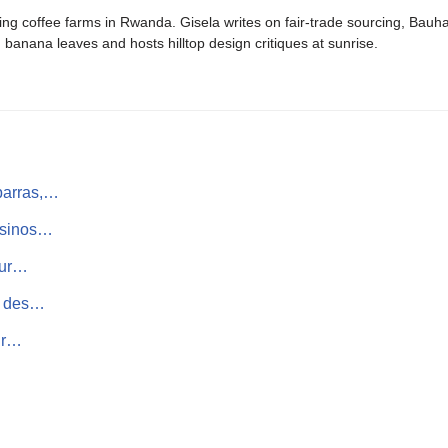
ing coffee farms in Rwanda. Gisela writes on fair-trade sourcing, Bau
banana leaves and hosts hilltop design critiques at sunrise.
barras,…
casinos…
our…
on des…
eur…