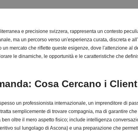
diterranea e precisione svizzera, rappresenta un contesto peculiar
ale, ma un percorso verso un'esperienza curata, discreta e all'i
ato un mercato che riflette queste esigenze, dove l'attenzione al d
plorare le dinamiche, le opportunità e le caratteristiche che def
manda: Cosa Cercano i Clienti
spesso un professionista internazionale, un imprenditore di pa
si tratta semplicemente di trovare compagnia, ma di garantire che 
en oltre il mero aspetto fisico; include intelligenza conversazion
eritivo sul lungolago di Ascona) e una preparazione che permet