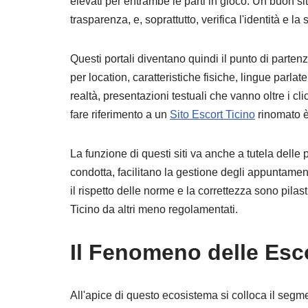
elevati per entrambe le parti in gioco. Un buon sito 
trasparenza, e, soprattutto, verifica l'identità e l
Questi portali diventano quindi il punto di parten
per location, caratteristiche fisiche, lingue parlat
realtà, presentazioni testuali che vanno oltre i cl
fare riferimento a un
Sito Escort Ticino
rinomato è
La funzione di questi siti va anche a tutela delle
condotta, facilitano la gestione degli appuntamen
il rispetto delle norme e la correttezza sono pila
Ticino da altri meno regolamentati.
Il Fenomeno delle Esc
All'apice di questo ecosistema si colloca il segm