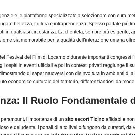
nzie e le piattaforme specializzate a selezionare con cura metic
are bellezza, cultura e intraprendenza. Spesso parlate più ling
li in qualsiasi circostanza. La clientela, sempre più esigente, a
sieme sia memorabile per la qualità dell'interazione umana oltre 
 Festival del Film di Locarno o durante importanti congressi fina
piti in eventi ufficiali e poi in contesti privati raggiunge il s
mostrando di saper muoversi con disinvoltura in ambienti di alt
suto economico-culturale del territorio, differenziandosi da model
enza: Il Ruolo Fondamentale de
o paramount, l'importanza di un
sito escort Ticino
affidabile non
o e deludente. I portali di alto livello fungono da curatori, da v