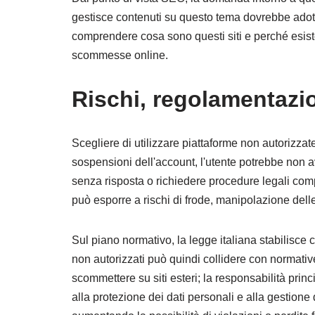
gestisce contenuti su questo tema dovrebbe adottar
comprendere cosa sono questi siti e perché esis
scommesse online.
Rischi, regolamentazion
Scegliere di utilizzare piattaforme non autorizzate
sospensioni dell'account, l'utente potrebbe non a
senza risposta o richiedere procedure legali compl
può esporre a rischi di frode, manipolazione delle 
Sul piano normativo, la legge italiana stabilisce ch
non autorizzati può quindi collidere con normative
scommettere su siti esteri; la responsabilità prin
alla protezione dei dati personali e alla gestion