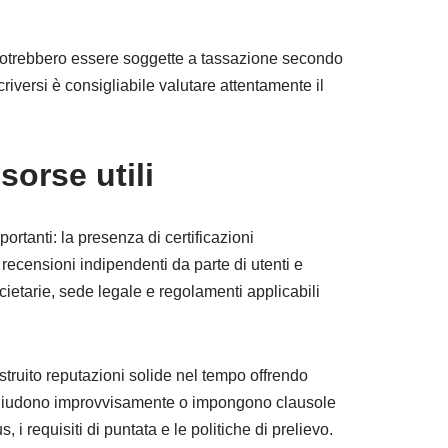
e potrebbero essere soggette a tassazione secondo
scriversi è consigliabile valutare attentamente il
sorse utili
mportanti: la presenza di certificazioni
recensioni indipendenti da parte di utenti e
ocietarie, sede legale e regolamenti applicabili
truito reputazioni solide nel tempo offrendo
he chiudono improvvisamente o impongono clausole
i requisiti di puntata e le politiche di prelievo.