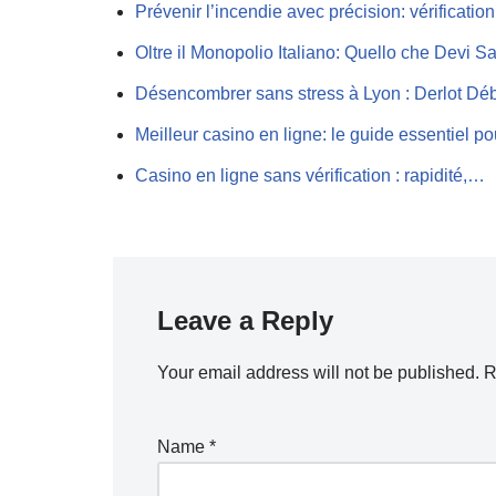
Prévenir l’incendie avec précision: vérificati
Oltre il Monopolio Italiano: Quello che Devi 
Désencombrer sans stress à Lyon : Derlot Dé
Meilleur casino en ligne: le guide essentiel p
Casino en ligne sans vérification : rapidité,…
Leave a Reply
Your email address will not be published.
R
Name
*