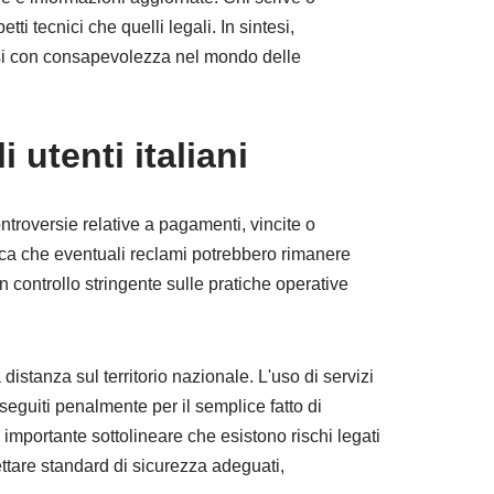
i tecnici che quelli legali. In sintesi,
rsi con consapevolezza nel mondo delle
 utenti italiani
ontroversie relative a pagamenti, vincite o
fica che eventuali reclami potrebbero rimanere
n controllo stringente sulle pratiche operative
 distanza sul territorio nazionale. L'uso di servizi
seguiti penalmente per il semplice fatto di
importante sottolineare che esistono rischi legati
ettare standard di sicurezza adeguati,