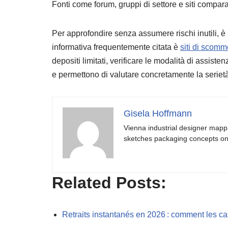
Fonti come forum, gruppi di settore e siti compara
Per approfondire senza assumere rischi inutili, è
informativa frequentemente citata è
siti di scom
depositi limitati, verificare le modalità di assis
e permettono di valutare concretamente la seriet
Gisela Hoffmann
Vienna industrial designer mapp
sketches packaging concepts on 
Related Posts:
Retraits instantanés en 2026 : comment les 