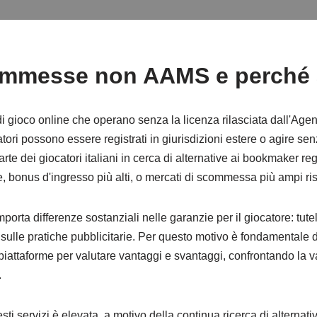
scommesse non AAMS
e perché 
i gioco online che operano senza la licenza rilasciata dall'Ag
 possono essere registrati in giurisdizioni estere o agire senza
te dei giocatori italiani in cerca di alternative ai bookmaker re
bonus d'ingresso più alti, o mercati di scommessa più ampi rispet
orta differenze sostanziali nelle garanzie per il giocatore: tut
o sulle pratiche pubblicitarie. Per questo motivo è fondamentale 
piattaforme per valutare vantaggi e svantaggi, confrontando la var
.
i servizi è elevata, a motivo della continua ricerca di alternati