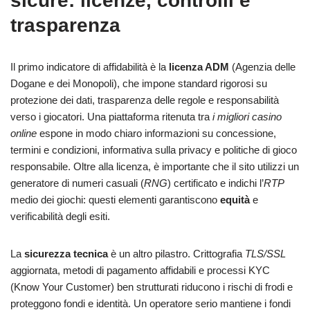
sicure: licenze, controlli e
trasparenza
Il primo indicatore di affidabilità è la
licenza ADM
(Agenzia delle
Dogane e dei Monopoli), che impone standard rigorosi su
protezione dei dati, trasparenza delle regole e responsabilità
verso i giocatori. Una piattaforma ritenuta tra
i migliori casino
online
espone in modo chiaro informazioni su concessione,
termini e condizioni, informativa sulla privacy e politiche di gioco
responsabile. Oltre alla licenza, è importante che il sito utilizzi un
generatore di numeri casuali (
RNG
) certificato e indichi l’
RTP
medio dei giochi: questi elementi garantiscono
equità
e
verificabilità degli esiti.
La
sicurezza tecnica
è un altro pilastro. Crittografia
TLS/SSL
aggiornata, metodi di pagamento affidabili e processi KYC
(Know Your Customer) ben strutturati riducono i rischi di frodi e
proteggono fondi e identità. Un operatore serio mantiene i fondi