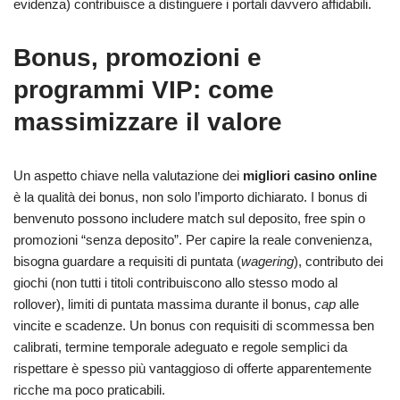
evidenza) contribuisce a distinguere i portali davvero affidabili.
Bonus, promozioni e
programmi VIP: come
massimizzare il valore
Un aspetto chiave nella valutazione dei
migliori casino online
è la qualità dei bonus, non solo l’importo dichiarato. I bonus di
benvenuto possono includere match sul deposito, free spin o
promozioni “senza deposito”. Per capire la reale convenienza,
bisogna guardare a requisiti di puntata (
wagering
), contributo dei
giochi (non tutti i titoli contribuiscono allo stesso modo al
rollover), limiti di puntata massima durante il bonus,
cap
alle
vincite e scadenze. Un bonus con requisiti di scommessa ben
calibrati, termine temporale adeguato e regole semplici da
rispettare è spesso più vantaggioso di offerte apparentemente
ricche ma poco praticabili.