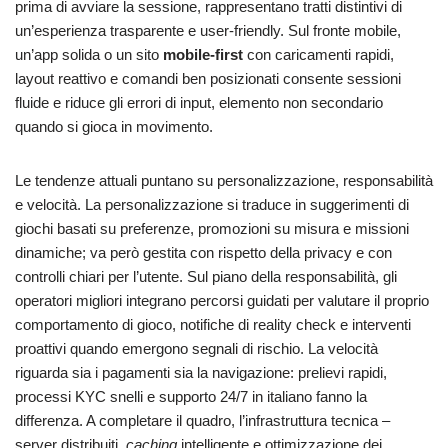
prima di avviare la sessione, rappresentano tratti distintivi di
un’esperienza trasparente e user-friendly. Sul fronte mobile,
un’app solida o un sito
mobile-first
con caricamenti rapidi,
layout reattivo e comandi ben posizionati consente sessioni
fluide e riduce gli errori di input, elemento non secondario
quando si gioca in movimento.
Le tendenze attuali puntano su personalizzazione, responsabilità
e velocità. La personalizzazione si traduce in suggerimenti di
giochi basati su preferenze, promozioni su misura e missioni
dinamiche; va però gestita con rispetto della privacy e con
controlli chiari per l’utente. Sul piano della responsabilità, gli
operatori migliori integrano percorsi guidati per valutare il proprio
comportamento di gioco, notifiche di reality check e interventi
proattivi quando emergono segnali di rischio. La velocità
riguarda sia i pagamenti sia la navigazione: prelievi rapidi,
processi KYC snelli e supporto 24/7 in italiano fanno la
differenza. A completare il quadro, l’infrastruttura tecnica –
server distribuiti,
caching
intelligente e ottimizzazione dei