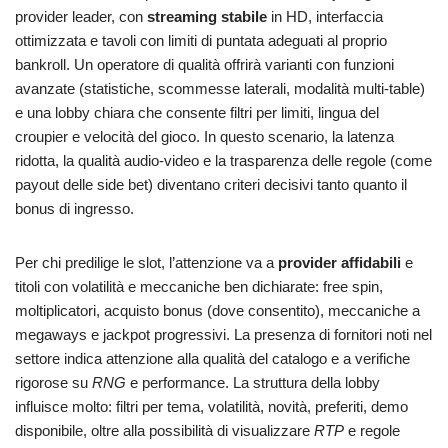
provider leader, con
streaming stabile
in HD, interfaccia
ottimizzata e tavoli con limiti di puntata adeguati al proprio
bankroll. Un operatore di qualità offrirà varianti con funzioni
avanzate (statistiche, scommesse laterali, modalità multi-table)
e una lobby chiara che consente filtri per limiti, lingua del
croupier e velocità del gioco. In questo scenario, la latenza
ridotta, la qualità audio-video e la trasparenza delle regole (come
payout delle side bet) diventano criteri decisivi tanto quanto il
bonus di ingresso.
Per chi predilige le slot, l’attenzione va a
provider affidabili
e
titoli con volatilità e meccaniche ben dichiarate: free spin,
moltiplicatori, acquisto bonus (dove consentito), meccaniche a
megaways e jackpot progressivi. La presenza di fornitori noti nel
settore indica attenzione alla qualità del catalogo e a verifiche
rigorose su
RNG
e performance. La struttura della lobby
influisce molto: filtri per tema, volatilità, novità, preferiti, demo
disponibile, oltre alla possibilità di visualizzare
RTP
e regole