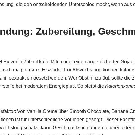
chslung, die den entscheidenden Unterschied macht, wenn aus 
endung: Zubereitung, Geschma
el Pulver in 250 ml kalte Milch oder einen angereicherten Sojadr
 frisch mag, ergänzt Eiswürfel. Für Abwechslung können kalorie
illeextrakt eingesetzt werden. Wer Obst hinzufügt, sollte die z
stoffe bei moderatem Energieplus. So bleibt die
Kalorienkontr
ionsfaktor: Von Vanilla Creme über Smooth Chocolate, Banana C
onen ist für unterschiedliche Vorlieben gesorgt. Dieser Facett
bwechslung schätzt, kann Geschmacksrichtungen rotieren oder z