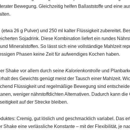
derater Bewegung. Gleichzeitig helfen Ballaststoffe und eine 
lten.
(etwa 26 g Pulver) und 250 ml kalter Flüssigkeit zubereitet. Bes
icherten Sojadrink. Diese Kombination liefert ein rundes Nährst
d Mineralstoffen. So lässt sich eine vollständige Mahlzeit re
 stressigen Phasen keine Zeit für aufwendiges Kochen haben.
er Shake vor allem durch seine
Kalorienkontrolle
und Planbarke
rhalt des Gewichts genügt meist der Tausch einer Mahlzeit. Wicht
end Flüssigkeit und regelmäßige Bewegung sind entscheidend. D
pontanen, weniger nährstoffdichten Alternativen. Dadurch kann d
eitigkeit auf der Strecke bleiben.
uktes: Cremig, gut löslich und geschmacklich variabel. Das erleic
 Shake eine verlässliche Konstante – mit der Flexibilität, je n