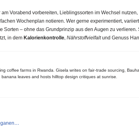
r am Vorabend vorbereiten, Lieblingssorten im Wechsel nutzen,
nfachen Wochenplan notieren. Wer gerne experimentiert, variier
e Sorten – ohne das Grundprinzip aus den Augen zu verlieren. 
tzt, in dem
Kalorienkontrolle
,
Nährstoffvielfalt
und Genuss Hand
ing coffee farms in Rwanda. Gisela writes on fair-trade sourcing, Bau
banana leaves and hosts hilltop design critiques at sunrise.
 veganen…