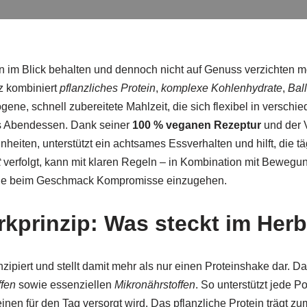
n im Blick behalten und dennoch nicht auf Genuss verzichten m
z kombiniert
pflanzliches Protein
,
komplexe Kohlenhydrate
,
Ball
ene, schnell zubereitete Mahlzeit, die sich flexibel in verschie
rs Abendessen. Dank seiner
100 % veganen Rezeptur
und der 
ten, unterstützt ein achtsames Essverhalten und hilft, die täg
t
verfolgt, kann mit klaren Regeln – in Kombination mit Bewegun
ohne beim Geschmack Kompromisse einzugehen.
rkprinzip: Was steckt im Her
zipiert und stellt damit mehr als nur einen Proteinshake dar. 
ffen
sowie essenziellen
Mikronährstoffen
. So unterstützt jede P
nen für den Tag versorgt wird. Das pflanzliche Protein trägt 