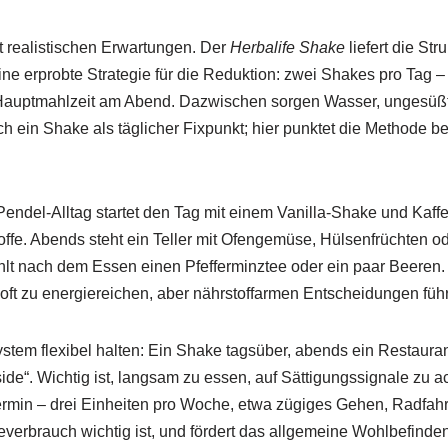
t realistischen Erwartungen. Der
Herbalife Shake
liefert die St
ine erprobte Strategie für die Reduktion: zwei Shakes pro Tag 
uptmahlzeit am Abend. Dazwischen sorgen Wasser, ungesüßter
ach ein Shake als täglicher Fixpunkt; hier punktet die Methode 
 Pendel-Alltag startet den Tag mit einem Vanilla‑Shake und Kaf
stoffe. Abends steht ein Teller mit Ofengemüse, Hülsenfrüchten o
lt nach dem Essen einen Pfefferminztee oder ein paar Beeren. 
oft zu energiereichen, aber nährstoffarmen Entscheidungen führ
ystem flexibel halten: Ein Shake tagsüber, abends ein Restauran
de“. Wichtig ist, langsam zu essen, auf Sättigungssignale zu a
n Termin – drei Einheiten pro Woche, etwa zügiges Gehen, Radfahr
verbrauch wichtig ist, und fördert das allgemeine Wohlbefinden