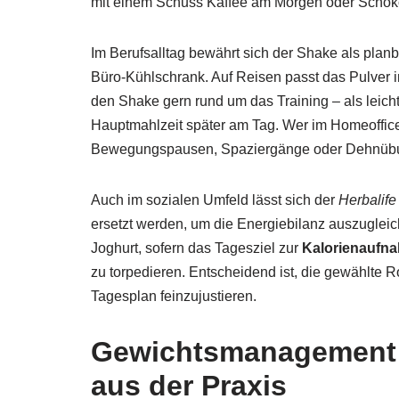
mit einem Schuss Kaffee am Morgen oder Schoko
Im Berufsalltag bewährt sich der Shake als planb
Büro-Kühlschrank. Auf Reisen passt das Pulver in
den Shake gern rund um das Training – als leicht
Hauptmahlzeit später am Tag. Wer im Homeoffice arb
Bewegungspausen, Spaziergänge oder Dehnübun
Auch im sozialen Umfeld lässt sich der
Herbalif
ersetzt werden, um die Energiebilanz auszugleic
Joghurt, sofern das Tagesziel zur
Kalorienaufn
zu torpedieren. Entscheidend ist, die gewählte R
Tagesplan feinzujustieren.
Gewichtsmanagement mi
aus der Praxis