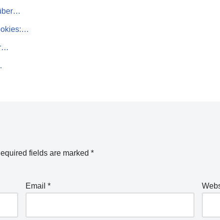
 über…
ookies:…
hr…
…
equired fields are marked
*
Email
*
Webs