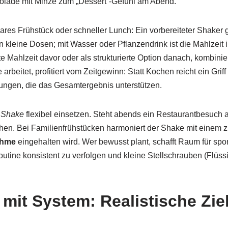
lade mit Minze zum „Dessert“-Gefühl am Abend.
ares Frühstück oder schneller Lunch: Ein vorbereiteter Shaker 
 kleine Dosen; mit Wasser oder Pflanzendrink ist die Mahlzeit 
e Mahlzeit davor oder als strukturierte Option danach, kombini
eitet, profitiert vom Zeitgewinn: Statt Kochen reicht ein Griff z
gen, die das Gesamtergebnis unterstützen.
e Shake
flexibel einsetzen. Steht abends ein Restaurantbesuch 
hen. Bei Familienfrühstücken harmoniert der Shake mit einem z
ahme
eingehalten wird. Wer bewusst plant, schafft Raum für s
outine konsistent zu verfolgen und kleine Stellschrauben (Flüss
t System: Realistische Ziel