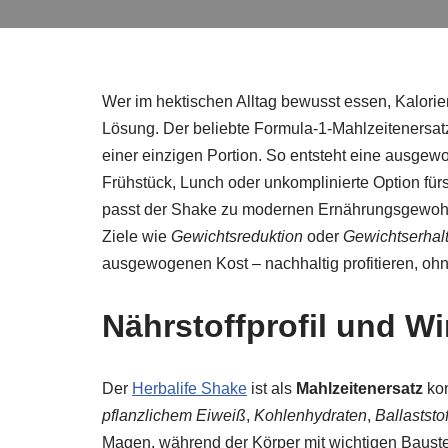
Wer im hektischen Alltag bewusst essen, Kalorie
Lösung. Der beliebte Formula‑1‑Mahlzeitenersat
einer einzigen Portion. So entsteht eine ausgewog
Frühstück, Lunch oder unkomplinierte Option fü
passt der Shake zu modernen Ernährungsgewohnhei
Ziele wie
Gewichtsreduktion
oder
Gewichtserhal
ausgewogenen Kost – nachhaltig profitieren, 
Nährstoffprofil und Wi
Der
Herbalife Shake
ist als
Mahlzeitenersatz
kon
pflanzlichem Eiweiß
,
Kohlenhydraten
,
Ballaststo
Magen, während der Körper mit wichtigen Baustei