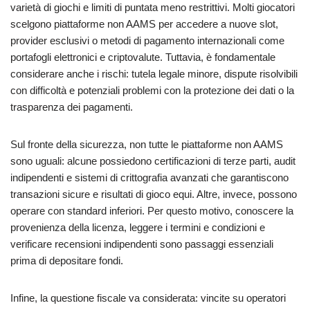
varietà di giochi e limiti di puntata meno restrittivi. Molti giocatori
scelgono piattaforme non AAMS per accedere a nuove slot,
provider esclusivi o metodi di pagamento internazionali come
portafogli elettronici e criptovalute. Tuttavia, è fondamentale
considerare anche i rischi: tutela legale minore, dispute risolvibili
con difficoltà e potenziali problemi con la protezione dei dati o la
trasparenza dei pagamenti.
Sul fronte della sicurezza, non tutte le piattaforme non AAMS
sono uguali: alcune possiedono certificazioni di terze parti, audit
indipendenti e sistemi di crittografia avanzati che garantiscono
transazioni sicure e risultati di gioco equi. Altre, invece, possono
operare con standard inferiori. Per questo motivo, conoscere la
provenienza della licenza, leggere i termini e condizioni e
verificare recensioni indipendenti sono passaggi essenziali
prima di depositare fondi.
Infine, la questione fiscale va considerata: vincite su operatori