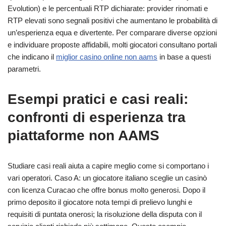
Evolution) e le percentuali RTP dichiarate: provider rinomati e
RTP elevati sono segnali positivi che aumentano le probabilità di
un’esperienza equa e divertente. Per comparare diverse opzioni
e individuare proposte affidabili, molti giocatori consultano portali
che indicano il
miglior casino online non aams
in base a questi
parametri.
Esempi pratici e casi reali:
confronti di esperienza tra
piattaforme non AAMS
Studiare casi reali aiuta a capire meglio come si comportano i
vari operatori. Caso A: un giocatore italiano sceglie un casinò
con licenza Curacao che offre bonus molto generosi. Dopo il
primo deposito il giocatore nota tempi di prelievo lunghi e
requisiti di puntata onerosi; la risoluzione della disputa con il