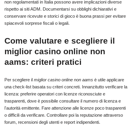
non regolamentati in Italia possono avere implicazioni diverse
rispetto ai siti ADM. Documentarsi su obblighi dichiarativi e
conservare ricevute e storici di gioco è buona prassi per evitare
spiacevoli sorprese fiscali o legali.
Come valutare e scegliere il
miglior casino online non
aams: criteri pratici
Per scegliere il
miglior casino online non aams
è utile applicare
una check-list basata su criteri concreti. Innanzitutto verificare la
licenza: preferire operatori con licenze riconosciute e
trasparenti, dove è possibile consultare il numero di licenza e
l'autorità emittente. Fare attenzione alle licenze poco trasparenti
o difficili da verificare. Controllare poi la reputazione attraverso
forum, recensioni degli utenti e report indipendenti.