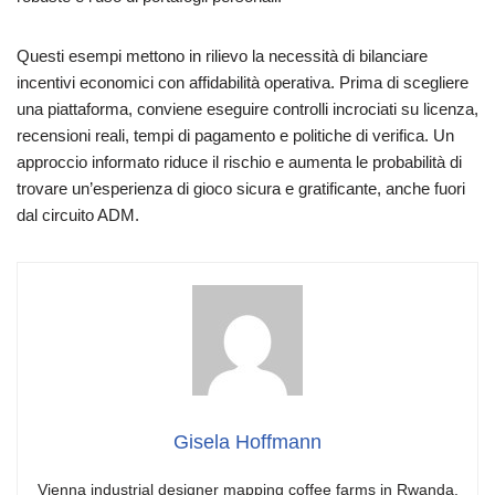
Questi esempi mettono in rilievo la necessità di bilanciare
incentivi economici con affidabilità operativa. Prima di scegliere
una piattaforma, conviene eseguire controlli incrociati su licenza,
recensioni reali, tempi di pagamento e politiche di verifica. Un
approccio informato riduce il rischio e aumenta le probabilità di
trovare un’esperienza di gioco sicura e gratificante, anche fuori
dal circuito ADM.
Gisela Hoffmann
Vienna industrial designer mapping coffee farms in Rwanda.