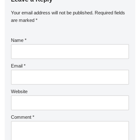
Your email address will not be published.
Required fields
are marked
*
Name
*
Email
*
Website
Comment
*