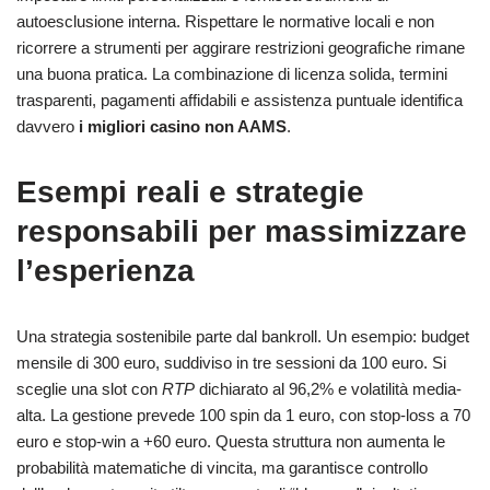
autoesclusione interna. Rispettare le normative locali e non
ricorrere a strumenti per aggirare restrizioni geografiche rimane
una buona pratica. La combinazione di licenza solida, termini
trasparenti, pagamenti affidabili e assistenza puntuale identifica
davvero
i migliori casino non AAMS
.
Esempi reali e strategie
responsabili per massimizzare
l’esperienza
Una strategia sostenibile parte dal bankroll. Un esempio: budget
mensile di 300 euro, suddiviso in tre sessioni da 100 euro. Si
sceglie una slot con
RTP
dichiarato al 96,2% e volatilità media-
alta. La gestione prevede 100 spin da 1 euro, con stop-loss a 70
euro e stop-win a +60 euro. Questa struttura non aumenta le
probabilità matematiche di vincita, ma garantisce controllo