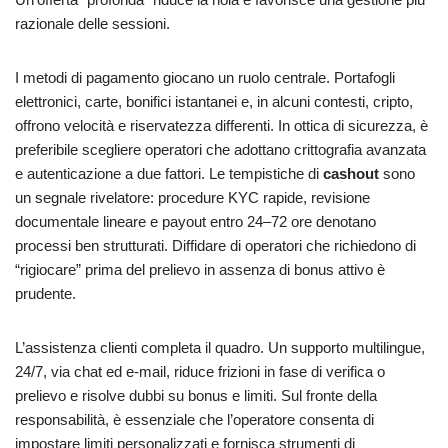
razionale delle sessioni.
I metodi di pagamento giocano un ruolo centrale. Portafogli
elettronici, carte, bonifici istantanei e, in alcuni contesti, cripto,
offrono velocità e riservatezza differenti. In ottica di sicurezza, è
preferibile scegliere operatori che adottano crittografia avanzata
e autenticazione a due fattori. Le tempistiche di
cashout
sono
un segnale rivelatore: procedure KYC rapide, revisione
documentale lineare e payout entro 24–72 ore denotano
processi ben strutturati. Diffidare di operatori che richiedono di
“rigiocare” prima del prelievo in assenza di bonus attivo è
prudente.
L’assistenza clienti completa il quadro. Un supporto multilingue,
24/7, via chat ed e-mail, riduce frizioni in fase di verifica o
prelievo e risolve dubbi su bonus e limiti. Sul fronte della
responsabilità, è essenziale che l’operatore consenta di
impostare limiti personalizzati e fornisca strumenti di