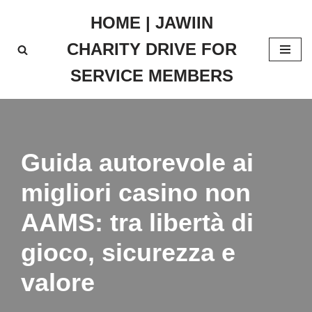
HOME | JAWIIN
Skip
CHARITY DRIVE FOR
to
content
SERVICE MEMBERS
Guida autorevole ai
migliori casino non
AAMS: tra libertà di
gioco, sicurezza e
valore