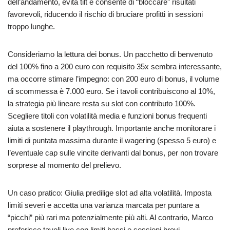
dell’andamento, evita tilt e consente di “bloccare” risultati
favorevoli, riducendo il rischio di bruciare profitti in sessioni
troppo lunghe.
Consideriamo la lettura dei bonus. Un pacchetto di benvenuto
del 100% fino a 200 euro con requisito 35x sembra interessante,
ma occorre stimare l’impegno: con 200 euro di bonus, il volume
di scommessa è 7.000 euro. Se i tavoli contribuiscono al 10%,
la strategia più lineare resta su slot con contributo 100%.
Scegliere titoli con volatilità media e funzioni bonus frequenti
aiuta a sostenere il playthrough. Importante anche monitorare i
limiti di puntata massima durante il wagering (spesso 5 euro) e
l’eventuale cap sulle vincite derivanti dal bonus, per non trovare
sorprese al momento del prelievo.
Un caso pratico: Giulia predilige slot ad alta volatilità. Imposta
limiti severi e accetta una varianza marcata per puntare a
“picchi” più rari ma potenzialmente più alti. Al contrario, Marco
preferisce tavoli live con limiti bassi e sessioni brevi,