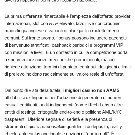
La prima differenza rimarcabile è l’ampiezza dell’offerta: provider
internazionali, slot con
RTP
elevato, tavoli live con croupier
madrelingua inglese e varianti di blackjack o roulette meno
comuni. Sul fronte promo, i bonus possono includere pacchetti
di benvenuto stratificati, cashback periodici e programmi VIP
con missioni e livelli. È un contesto in cui la competizione porta
a sperimentare nuove meccaniche promozionali, ma ciò
richiede attenzione: termini di puntata, contributi dei giochi e limiti
di prelievo incidono radicalmente sul valore reale di un’offerta.
Dal punto di vista della tutela, i
migliori casino non AAMS
affidabili si distinguono per l’adozione di generatori di numeri
casuali certificati, audit indipendenti (come iTech Labs o altre
entità di testing), crittografia end-to-end e politiche AML/KYC
trasparenti. Ulteriore segnale di serietà è la presenza di
strumenti di
gioco responsabile
quali limiti di deposito, reality
check, autoesclusione locale e opzioni di “cooling-off”. È