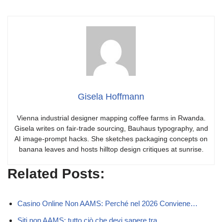
Gisela Hoffmann
Vienna industrial designer mapping coffee farms in Rwanda.
Gisela writes on fair-trade sourcing, Bauhaus typography, and
AI image-prompt hacks. She sketches packaging concepts on
banana leaves and hosts hilltop design critiques at sunrise.
Related Posts:
Casino Online Non AAMS: Perché nel 2026 Conviene…
Siti non AAMS: tutto ciò che devi sapere tra…