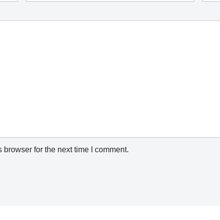
 browser for the next time I comment.