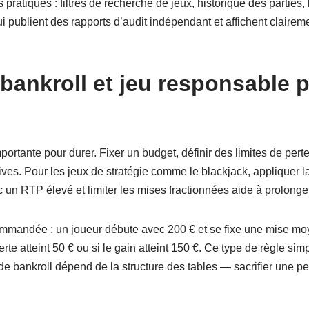
 pratiques : filtres de recherche de jeux, historique des parties, 
ui publient des rapports d’audit indépendant et affichent clairem
 bankroll et jeu responsable 
ortante pour durer. Fixer un budget, définir des limites de perte 
ves. Pour les jeux de stratégie comme le blackjack, appliquer l
c un RTP élevé et limiter les mises fractionnées aide à prolonge
commandée : un joueur débute avec 200 € et se fixe une mise moy
perte atteint 50 € ou si le gain atteint 150 €. Ce type de règle si
de bankroll dépend de la structure des tables — sacrifier une peti