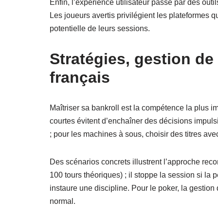
Enfin, l’expérience utilisateur passe par des outils
Les joueurs avertis privilégient les plateformes q
potentielle de leurs sessions.
Stratégies, gestion de
français
Maîtriser sa bankroll est la compétence la plus imp
courtes évitent d’enchaîner des décisions impulsi
; pour les machines à sous, choisir des titres ave
Des scénarios concrets illustrent l’approche re
100 tours théoriques) ; il stoppe la session si la 
instaure une discipline. Pour le poker, la gestion 
normal.