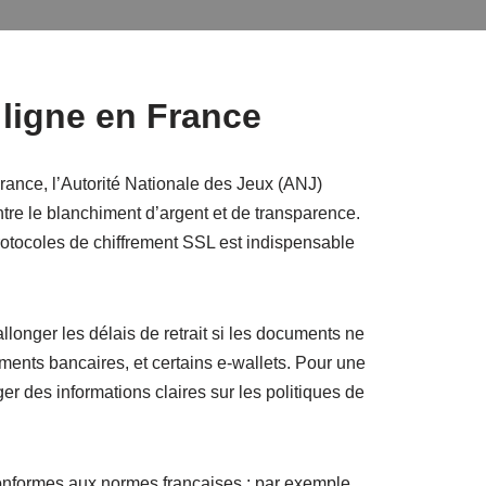
 ligne en France
 France, l’Autorité Nationale des Jeux (ANJ)
ntre le blanchiment d’argent et de transparence.
rotocoles de chiffrement SSL est indispensable
 allonger les délais de retrait si les documents ne
ments bancaires, et certains e-wallets. Pour une
ger des informations claires sur les politiques de
 conformes aux normes françaises ; par exemple,