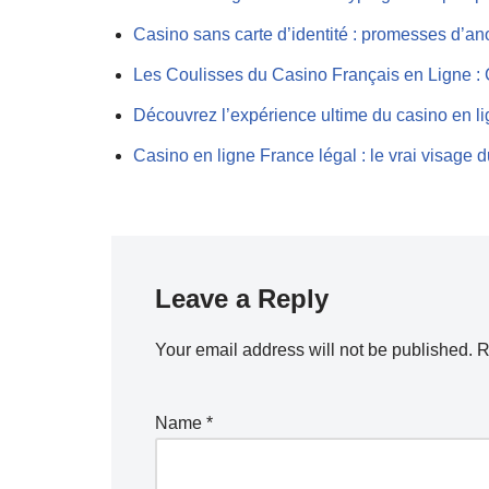
Casino sans carte d’identité : promesses d’
Les Coulisses du Casino Français en Ligne
Découvrez l’expérience ultime du casino en 
Casino en ligne France légal : le vrai visage 
Leave a Reply
Your email address will not be published.
R
Name
*