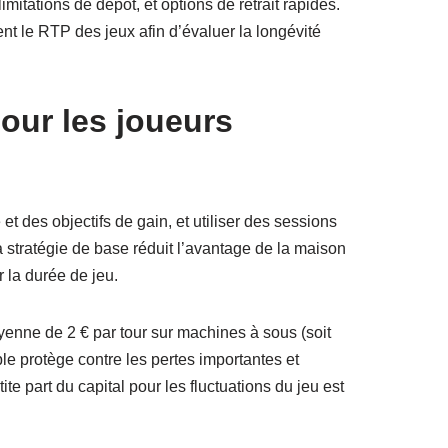
limitations de dépôt, et options de retrait rapides.
ent le RTP des jeux afin d’évaluer la longévité
pour les joueurs
et des objectifs de gain, et utiliser des sessions
a stratégie de base réduit l’avantage de la maison
r la durée de jeu.
enne de 2 € par tour sur machines à sous (soit
mple protège contre les pertes importantes et
te part du capital pour les fluctuations du jeu est