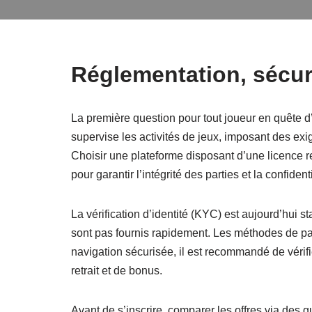
Réglementation, sécuri
La première question pour tout joueur en quête 
supervise les activités de jeux, imposant des exi
Choisir une plateforme disposant d’une licence r
pour garantir l’intégrité des parties et la confide
La vérification d’identité (KYC) est aujourd’hui st
sont pas fournis rapidement. Les méthodes de pai
navigation sécurisée, il est recommandé de vérifier
retrait et de bonus.
Avant de s’inscrire, comparer les offres via des 