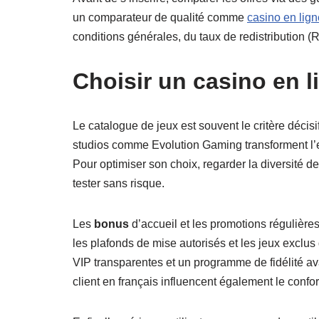
un comparateur de qualité comme
casino en lign
conditions générales, du taux de redistribution (R
Choisir un casino en l
Le catalogue de jeux est souvent le critère décis
studios comme Evolution Gaming transforment l’ex
Pour optimiser son choix, regarder la diversité de
tester sans risque.
Les
bonus
d’accueil et les promotions régulières
les plafonds de mise autorisés et les jeux exclus
VIP transparentes et un programme de fidélité avan
client en français influencent également le confor