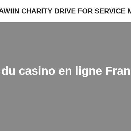
JAWIIN CHARITY DRIVE FOR SERVICE
 du casino en ligne Franc