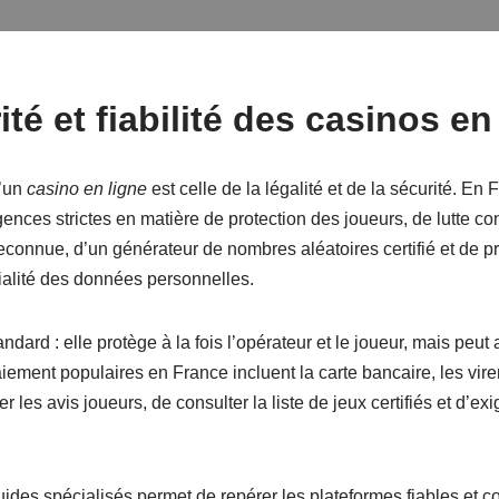
té et fiabilité des casinos en
d’un
casino en ligne
est celle de la légalité et de la sécurité. En
gences strictes en matière de protection des joueurs, de lutte co
econnue, d’un générateur de nombres aléatoires certifié et de p
ntialité des données personnelles.
andard : elle protège à la fois l’opérateur et le joueur, mais peut
ement populaires en France incluent la carte bancaire, les vire
 les avis joueurs, de consulter la liste de jeux certifiés et d’exi
guides spécialisés permet de repérer les plateformes fiables et