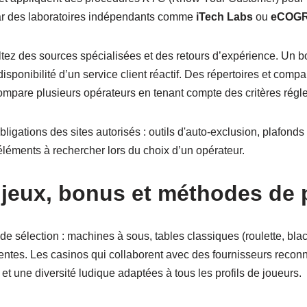
 par des laboratoires indépendants comme
iTech Labs
ou
eCOG
sultez des sources spécialisées et des retours d’expérience. Un b
 disponibilité d’un service client réactif. Des répertoires et compa
compare plusieurs opérateurs en tenant compte des critères régle
x obligations des sites autorisés : outils d'auto-exclusion, plaf
éléments à rechercher lors du choix d’un opérateur.
 : jeux, bonus et méthodes de
 de sélection : machines à sous, tables classiques (roulette, bla
érentes. Les casinos qui collaborent avec des fournisseurs reco
t une diversité ludique adaptées à tous les profils de joueurs.