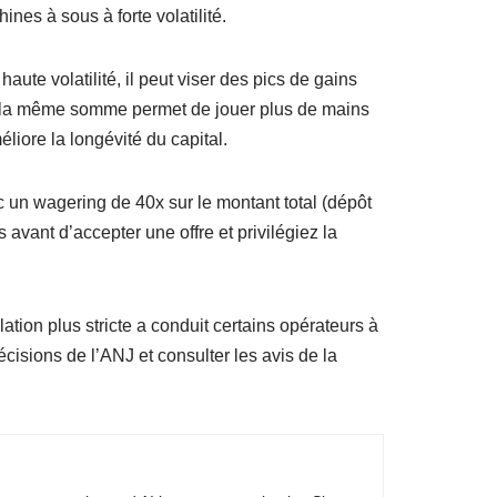
es à sous à forte volatilité.
te volatilité, il peut viser des pics de gains
e, la même somme permet de jouer plus de mains
liore la longévité du capital.
c un wagering de 40x sur le montant total (dépôt
vant d’accepter une offre et privilégiez la
ation plus stricte a conduit certains opérateurs à
écisions de l’ANJ et consulter les avis de la