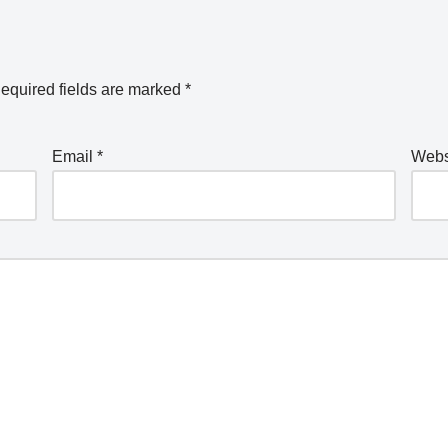
equired fields are marked
*
Email
*
Webs