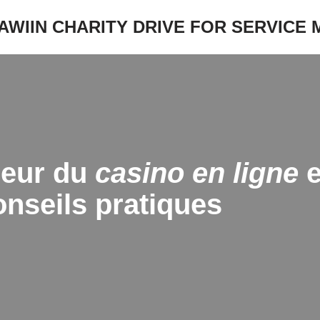
JAWIIN CHARITY DRIVE FOR SERVICE
leur du
casino en ligne
e
conseils pratiques