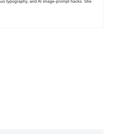
haus typography, and AI image-prompt hacks. She