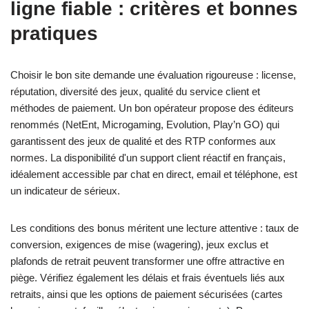
ligne
fiable : critères et bonnes
pratiques
Choisir le bon site demande une évaluation rigoureuse : license,
réputation, diversité des jeux, qualité du service client et
méthodes de paiement. Un bon opérateur propose des éditeurs
renommés (NetEnt, Microgaming, Evolution, Play’n GO) qui
garantissent des jeux de qualité et des RTP conformes aux
normes. La disponibilité d'un support client réactif en français,
idéalement accessible par chat en direct, email et téléphone, est
un indicateur de sérieux.
Les conditions des bonus méritent une lecture attentive : taux de
conversion, exigences de mise (wagering), jeux exclus et
plafonds de retrait peuvent transformer une offre attractive en
piège. Vérifiez également les délais et frais éventuels liés aux
retraits, ainsi que les options de paiement sécurisées (cartes