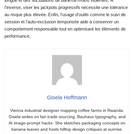
longue et des fluctuations de bankroll moins violentes. À
l'inverse, viser les jackpots progressifs nécessite une tolérance
au risque plus élevée. Enfin, l'usage d'outils comme le suivi de
session et l'auto-exclusion temporisée aide à conserver un
comportement responsable tout en optimisant les éléments de
performance.
Gisela Hoffmann
Vienna industrial designer mapping coffee farms in Rwanda.
Gisela writes on fair-trade sourcing, Bauhaus typography, and
AI image-prompt hacks. She sketches packaging concepts on
banana leaves and hosts hilltop design critiques at sunrise.