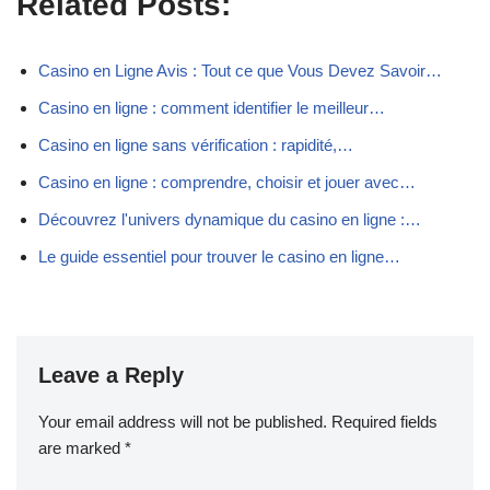
Related Posts:
Casino en Ligne Avis : Tout ce que Vous Devez Savoir…
Casino en ligne : comment identifier le meilleur…
Casino en ligne sans vérification : rapidité,…
Casino en ligne : comprendre, choisir et jouer avec…
Découvrez l'univers dynamique du casino en ligne :…
Le guide essentiel pour trouver le casino en ligne…
Leave a Reply
Your email address will not be published.
Required fields
are marked
*