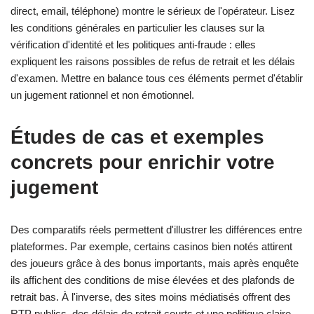
direct, email, téléphone) montre le sérieux de l'opérateur. Lisez
les conditions générales en particulier les clauses sur la
vérification d'identité et les politiques anti-fraude : elles
expliquent les raisons possibles de refus de retrait et les délais
d'examen. Mettre en balance tous ces éléments permet d'établir
un jugement rationnel et non émotionnel.
Études de cas et exemples
concrets pour enrichir votre
jugement
Des comparatifs réels permettent d'illustrer les différences entre
plateformes. Par exemple, certains casinos bien notés attirent
des joueurs grâce à des bonus importants, mais après enquête
ils affichent des conditions de mise élevées et des plafonds de
retrait bas. À l'inverse, des sites moins médiatisés offrent des
RTP publics, des délais de retrait courts et une politique claire