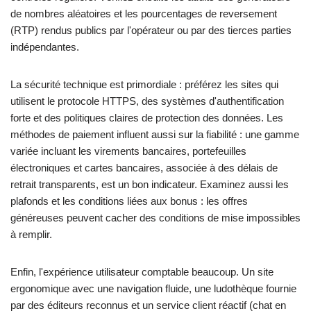
de nombres aléatoires et les pourcentages de reversement
(RTP) rendus publics par l'opérateur ou par des tierces parties
indépendantes.
La sécurité technique est primordiale : préférez les sites qui
utilisent le protocole HTTPS, des systèmes d'authentification
forte et des politiques claires de protection des données. Les
méthodes de paiement influent aussi sur la fiabilité : une gamme
variée incluant les virements bancaires, portefeuilles
électroniques et cartes bancaires, associée à des délais de
retrait transparents, est un bon indicateur. Examinez aussi les
plafonds et les conditions liées aux bonus : les offres
généreuses peuvent cacher des conditions de mise impossibles
à remplir.
Enfin, l'expérience utilisateur comptable beaucoup. Un site
ergonomique avec une navigation fluide, une ludothèque fournie
par des éditeurs reconnus et un service client réactif (chat en