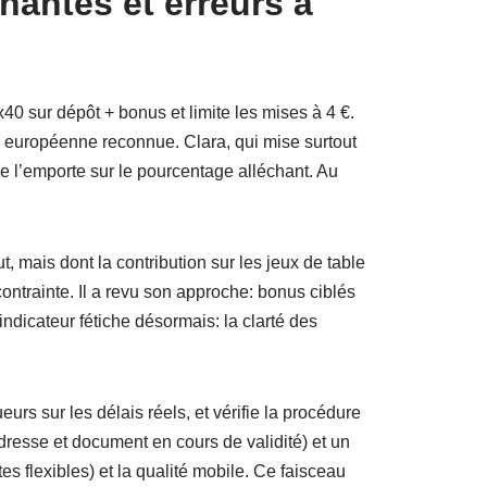
nantes et erreurs à
0 sur dépôt + bonus et limite les mises à 4 €.
européenne reconnue. Clara, qui mise surtout
e l’emporte sur le pourcentage alléchant. Au
, mais dont la contribution sur les jeux de table
ontrainte. Il a revu son approche: bonus ciblés
indicateur fétiche désormais: la clarté des
eurs sur les délais réels, et vérifie la procédure
dresse et document en cours de validité) et un
tes flexibles) et la qualité mobile. Ce faisceau