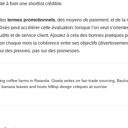
dé à fixer une shortlist crédible.
 des
termes promotionnels
, des
moyens de paiement
, et de la
sés peut accélérer cette évaluation: lorsque l’on veut s’oriente
audits et de service client. Ajoutez à cela des bonnes pratiques 
revoir chaque mois la cohérence entre ses objectifs (divertissemen
 sur des preuves, pas sur des promesses.
ing coffee farms in Rwanda. Gisela writes on fair-trade sourcing, Bau
banana leaves and hosts hilltop design critiques at sunrise.