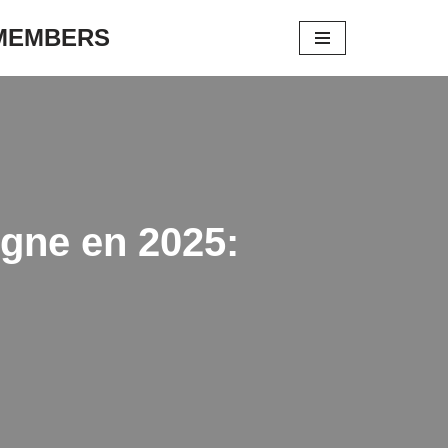
 MEMBERS
igne en 2025: