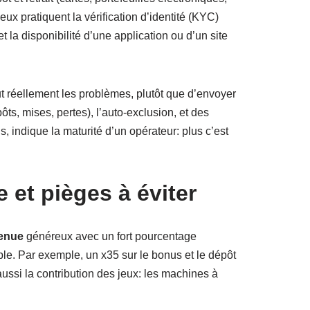
eux pratiquent la vérification d’identité (KYC)
t la disponibilité d’une application ou d’un site
sout réellement les problèmes, plutôt que d’envoyer
ts, mises, pertes), l’auto-exclusion, et des
s, indique la maturité d’un opérateur: plus c’est
 et pièges à éviter
enue
généreux avec un fort pourcentage
ble. Par exemple, un x35 sur le bonus et le dépôt
ussi la contribution des jeux: les machines à