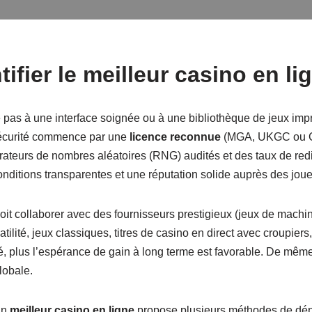
tifier le meilleur casino en li
pas à une interface soignée ou à une bibliothèque de jeux impr
a sécurité commence par une
licence reconnue
(MGA, UKGC ou Cu
érateurs de nombres aléatoires (RNG) audités et des taux de redis
onditions transparentes et une réputation solide auprès des joue
oit collaborer avec des fournisseurs prestigieux (jeux de machine
atilité, jeux classiques, titres de casino en direct avec croupiers
vé, plus l’espérance de gain à long terme est favorable. De même,
lobale.
Un
meilleur casino en ligne
propose plusieurs méthodes de dépôt 