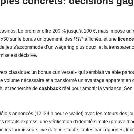
ples concrets: décisions gag
casinos. Le premier offre 200 % jusqu’à 100 €, mais impose un x4
 x30 sur le bonus uniquement, des
RTP
affichés, et une
licence
le de jeu s’accommode d’un wagering plus doux, et la transparenc
 mise est décisive.
vers classique: un bonus «universel» qui semblait valable partout
 le volume nécessaire et a transformé un avantage apparent en c
sh, et recherche de
cashback
réel pour amortir la variance. Son 
es délais annoncés (12–24 h pour e-wallet) avec les retours des jou
retraits express, une vérification d’identité simple (preuve d’a
e les fournisseurs live (latence faible, tables francophones, limi