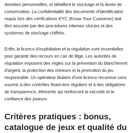
données personnelles, et détaillent le stockage et la durée de
conservation. La confidentialité des documents d’identification
requis lors des vérifications KYC (Know Your Customer) doit
être assurée par des procédures internes strictes et des
systèmes de stockage chiffrés.
Enfin, la licence d’exploitation et la régulation sont essentielles
pour garantir des recours en cas de litige. Les autorités de
régulation imposent des règles sur la prévention du blanchiment
d’argent, la protection des mineurs et la promotion du jeu
responsable. Un opérateur titulaire d’une licence reconnue sera
soumis à des contrôles financiers réguliers et à des obligations
de transparence, éléments qui renforcent la sécurité et la
confiance des joueurs.
Critères pratiques : bonus,
catalogue de jeux et qualité du