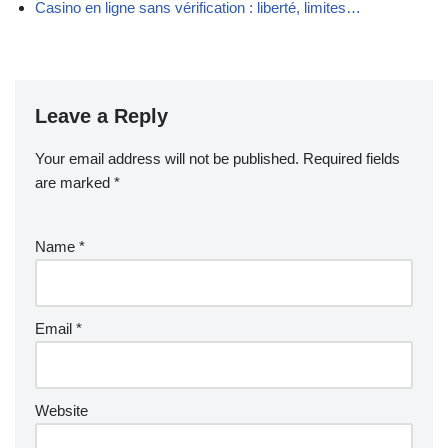
Casino en ligne sans vérification : liberté, limites…
Leave a Reply
Your email address will not be published.
Required fields
are marked
*
Name
*
Email
*
Website