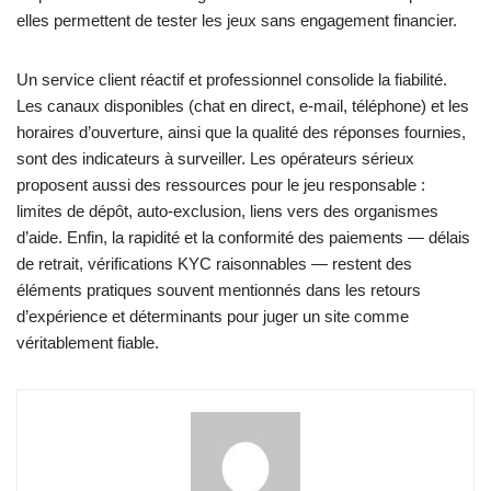
elles permettent de tester les jeux sans engagement financier.
Un service client réactif et professionnel consolide la fiabilité.
Les canaux disponibles (chat en direct, e-mail, téléphone) et les
horaires d’ouverture, ainsi que la qualité des réponses fournies,
sont des indicateurs à surveiller. Les opérateurs sérieux
proposent aussi des ressources pour le jeu responsable :
limites de dépôt, auto-exclusion, liens vers des organismes
d’aide. Enfin, la rapidité et la conformité des paiements — délais
de retrait, vérifications KYC raisonnables — restent des
éléments pratiques souvent mentionnés dans les retours
d’expérience et déterminants pour juger un site comme
véritablement fiable.