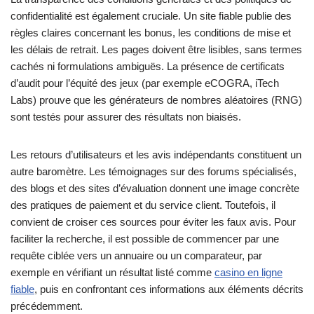
confidentialité est également cruciale. Un site fiable publie des
règles claires concernant les bonus, les conditions de mise et
les délais de retrait. Les pages doivent être lisibles, sans termes
cachés ni formulations ambiguës. La présence de certificats
d’audit pour l’équité des jeux (par exemple eCOGRA, iTech
Labs) prouve que les générateurs de nombres aléatoires (RNG)
sont testés pour assurer des résultats non biaisés.
Les retours d’utilisateurs et les avis indépendants constituent un
autre baromètre. Les témoignages sur des forums spécialisés,
des blogs et des sites d’évaluation donnent une image concrète
des pratiques de paiement et du service client. Toutefois, il
convient de croiser ces sources pour éviter les faux avis. Pour
faciliter la recherche, il est possible de commencer par une
requête ciblée vers un annuaire ou un comparateur, par
exemple en vérifiant un résultat listé comme
casino en ligne
fiable
, puis en confrontant ces informations aux éléments décrits
précédemment.