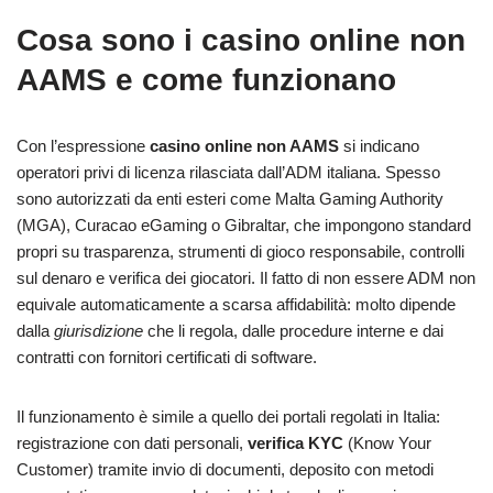
Cosa sono i casino online non
AAMS e come funzionano
Con l’espressione
casino online non AAMS
si indicano
operatori privi di licenza rilasciata dall’ADM italiana. Spesso
sono autorizzati da enti esteri come Malta Gaming Authority
(MGA), Curacao eGaming o Gibraltar, che impongono standard
propri su trasparenza, strumenti di gioco responsabile, controlli
sul denaro e verifica dei giocatori. Il fatto di non essere ADM non
equivale automaticamente a scarsa affidabilità: molto dipende
dalla
giurisdizione
che li regola, dalle procedure interne e dai
contratti con fornitori certificati di software.
Il funzionamento è simile a quello dei portali regolati in Italia:
registrazione con dati personali,
verifica KYC
(Know Your
Customer) tramite invio di documenti, deposito con metodi