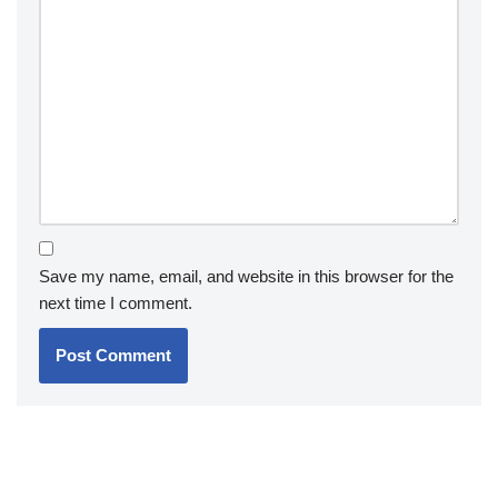
Save my name, email, and website in this browser for the
next time I comment.