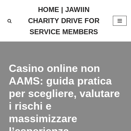
HOME | JAWIIN
Skip
CHARITY DRIVE FOR
to
content
SERVICE MEMBERS
Casino online non
AAMS: guida pratica
per scegliere, valutare
i rischi e
massimizzare