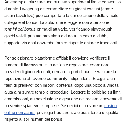
Ad esempio, piazzare una puntata superiore al limite consentito
durante il wagering o scommettere su giochi esclusi (come
alcuni tavoli live) può comportare la cancellazione delle vincite
collegate al bonus. La soluzione è leggere con attenzione i
termini del bonus
prima di attivarlo, verificando playthrough,
giochi validi, puntata massima e durata. In caso di dubbi, il
supporto via chat dovrebbe fornire risposte chiare e tracciabili.
Per selezionare piattaforme affidabili conviene verificare il
numero di
licenza
sul sito dell’ente regolatore, esaminare i
provider di gioco elencati, cercare report di audit e valutare la
reputazione attraverso community indipendenti. Eseguire un
“test di prelievo” con importi contenuti dopo una piccola vincita
aiuta a misurare tempi e procedure. Leggere le politiche su limiti,
commissioni, autoesclusione e gestione dei reclami consente di
prevenire spiacevoli sorprese. Se decidi di provare un
casino
online non aams
, privilegia trasparenza e assistenza di qualità
rispetto ai soli numeri del bonus.