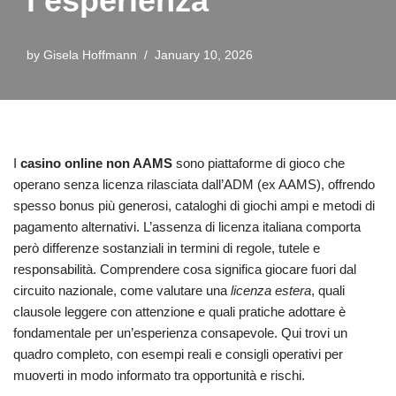
l’esperienza
by
Gisela Hoffmann
January 10, 2026
I
casino online non AAMS
sono piattaforme di gioco che
operano senza licenza rilasciata dall’ADM (ex AAMS), offrendo
spesso bonus più generosi, cataloghi di giochi ampi e metodi di
pagamento alternativi. L’assenza di licenza italiana comporta
però differenze sostanziali in termini di regole, tutele e
responsabilità. Comprendere cosa significa giocare fuori dal
circuito nazionale, come valutare una
licenza estera
, quali
clausole leggere con attenzione e quali pratiche adottare è
fondamentale per un’esperienza consapevole. Qui trovi un
quadro completo, con esempi reali e consigli operativi per
muoverti in modo informato tra opportunità e rischi.