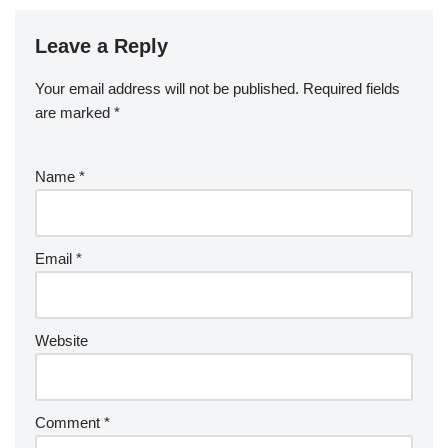
Leave a Reply
Your email address will not be published.
Required fields
are marked
*
Name
*
Email
*
Website
Comment
*