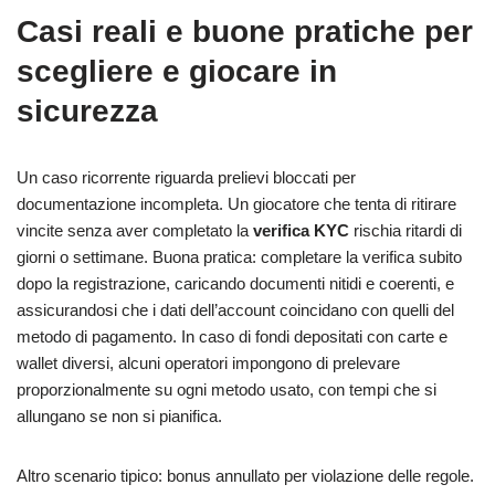
Casi reali e buone pratiche per
scegliere e giocare in
sicurezza
Un caso ricorrente riguarda prelievi bloccati per
documentazione incompleta. Un giocatore che tenta di ritirare
vincite senza aver completato la
verifica KYC
rischia ritardi di
giorni o settimane. Buona pratica: completare la verifica subito
dopo la registrazione, caricando documenti nitidi e coerenti, e
assicurandosi che i dati dell’account coincidano con quelli del
metodo di pagamento. In caso di fondi depositati con carte e
wallet diversi, alcuni operatori impongono di prelevare
proporzionalmente su ogni metodo usato, con tempi che si
allungano se non si pianifica.
Altro scenario tipico: bonus annullato per violazione delle regole.