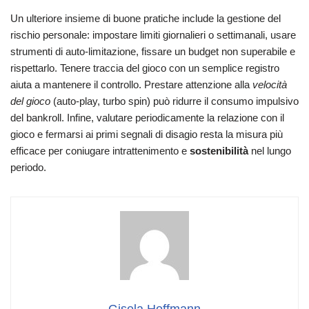
Un ulteriore insieme di buone pratiche include la gestione del
rischio personale: impostare limiti giornalieri o settimanali, usare
strumenti di auto-limitazione, fissare un budget non superabile e
rispettarlo. Tenere traccia del gioco con un semplice registro
aiuta a mantenere il controllo. Prestare attenzione alla
velocità
del gioco
(auto-play, turbo spin) può ridurre il consumo impulsivo
del bankroll. Infine, valutare periodicamente la relazione con il
gioco e fermarsi ai primi segnali di disagio resta la misura più
efficace per coniugare intrattenimento e
sostenibilità
nel lungo
periodo.