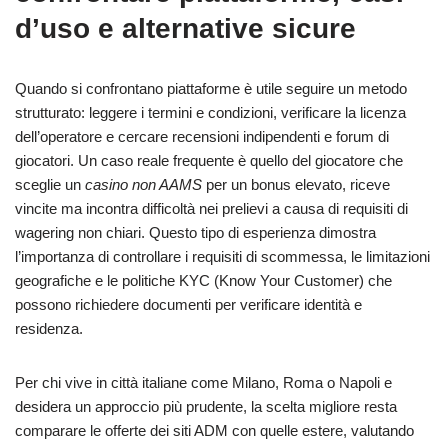
d’uso e alternative sicure
Quando si confrontano piattaforme è utile seguire un metodo
strutturato: leggere i termini e condizioni, verificare la licenza
dell’operatore e cercare recensioni indipendenti e forum di
giocatori. Un caso reale frequente è quello del giocatore che
sceglie un
casino non AAMS
per un bonus elevato, riceve
vincite ma incontra difficoltà nei prelievi a causa di requisiti di
wagering non chiari. Questo tipo di esperienza dimostra
l’importanza di controllare i requisiti di scommessa, le limitazioni
geografiche e le politiche KYC (Know Your Customer) che
possono richiedere documenti per verificare identità e
residenza.
Per chi vive in città italiane come Milano, Roma o Napoli e
desidera un approccio più prudente, la scelta migliore resta
comparare le offerte dei siti ADM con quelle estere, valutando