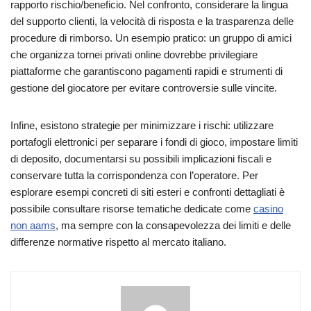
rapporto rischio/beneficio. Nel confronto, considerare la lingua
del supporto clienti, la velocità di risposta e la trasparenza delle
procedure di rimborso. Un esempio pratico: un gruppo di amici
che organizza tornei privati online dovrebbe privilegiare
piattaforme che garantiscono pagamenti rapidi e strumenti di
gestione del giocatore per evitare controversie sulle vincite.
Infine, esistono strategie per minimizzare i rischi: utilizzare
portafogli elettronici per separare i fondi di gioco, impostare limiti
di deposito, documentarsi su possibili implicazioni fiscali e
conservare tutta la corrispondenza con l’operatore. Per
esplorare esempi concreti di siti esteri e confronti dettagliati è
possibile consultare risorse tematiche dedicate come
casino
non aams
, ma sempre con la consapevolezza dei limiti e delle
differenze normative rispetto al mercato italiano.