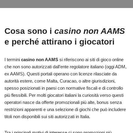
Cosa sono i
casino non AAMS
e perché attirano i giocatori
I termini
casino non AAMS
si riferiscono ai siti di gioco online
che non sono autorizzati dall’ente regolatore italiano (oggi ADM,
ex AAMS). Questi portali operano con licenze rilasciate da
autorità estere, come Malta, Curacao, o altre giurisdizioni,
spesso posizionati in paesi con normative fiscali e di controllo
più flessibili. Per molti giocatori italiani la curiosità verso questi
operatori nasce da offerte promozionali più alte, bonus senza
restrizioni apparenti e una selezione di giochi che può includere
titoli non disponibili sui siti autorizzati in Italia.
Tra i principali motivi di interesse ci sono promozioni più