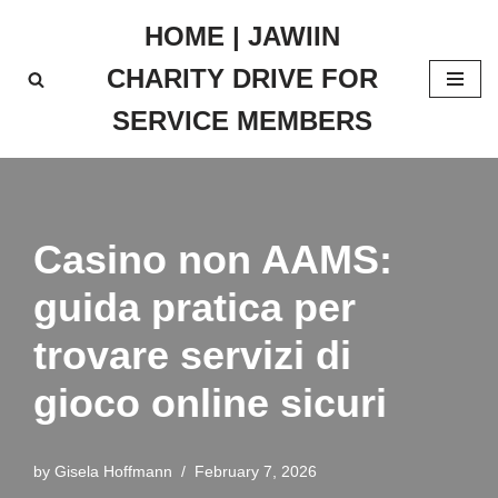
HOME | JAWIIN
Skip
CHARITY DRIVE FOR
to
content
SERVICE MEMBERS
Casino non AAMS:
guida pratica per
trovare servizi di
gioco online sicuri
by
Gisela Hoffmann
February 7, 2026