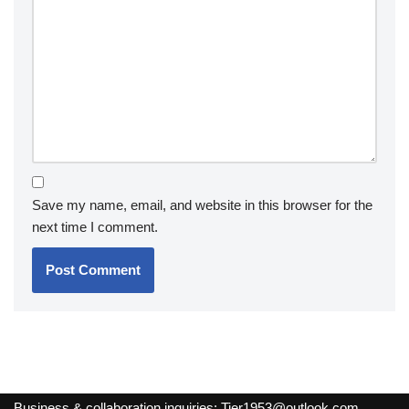
Save my name, email, and website in this browser for the
next time I comment.
Business & collaboration inquiries:
Tier1953@outlook.com