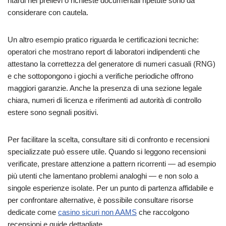
ritardi nei prelievi o richieste documentali ripetute sono da
considerare con cautela.
Un altro esempio pratico riguarda le certificazioni tecniche:
operatori che mostrano report di laboratori indipendenti che
attestano la correttezza del generatore di numeri casuali (RNG)
e che sottopongono i giochi a verifiche periodiche offrono
maggiori garanzie. Anche la presenza di una sezione legale
chiara, numeri di licenza e riferimenti ad autorità di controllo
estere sono segnali positivi.
Per facilitare la scelta, consultare siti di confronto e recensioni
specializzate può essere utile. Quando si leggono recensioni
verificate, prestare attenzione a pattern ricorrenti — ad esempio
più utenti che lamentano problemi analoghi — e non solo a
singole esperienze isolate. Per un punto di partenza affidabile e
per confrontare alternative, è possibile consultare risorse
dedicate come
casino sicuri non AAMS
che raccolgono
recensioni e guide dettagliate.