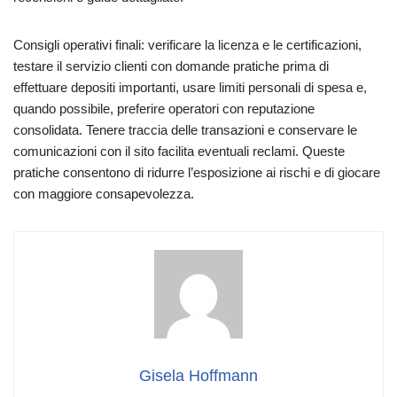
Consigli operativi finali: verificare la licenza e le certificazioni,
testare il servizio clienti con domande pratiche prima di
effettuare depositi importanti, usare limiti personali di spesa e,
quando possibile, preferire operatori con reputazione
consolidata. Tenere traccia delle transazioni e conservare le
comunicazioni con il sito facilita eventuali reclami. Queste
pratiche consentono di ridurre l’esposizione ai rischi e di giocare
con maggiore consapevolezza.
Gisela Hoffmann