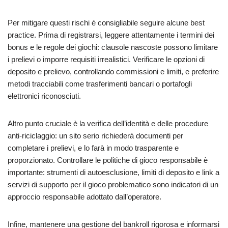
Per mitigare questi rischi è consigliabile seguire alcune best
practice. Prima di registrarsi, leggere attentamente i termini dei
bonus e le regole dei giochi: clausole nascoste possono limitare
i prelievi o imporre requisiti irrealistici. Verificare le opzioni di
deposito e prelievo, controllando commissioni e limiti, e preferire
metodi tracciabili come trasferimenti bancari o portafogli
elettronici riconosciuti.
Altro punto cruciale è la verifica dell’identità e delle procedure
anti-riciclaggio: un sito serio richiederà documenti per
completare i prelievi, e lo farà in modo trasparente e
proporzionato. Controllare le politiche di gioco responsabile è
importante: strumenti di autoesclusione, limiti di deposito e link a
servizi di supporto per il gioco problematico sono indicatori di un
approccio responsabile adottato dall’operatore.
Infine, mantenere una gestione del bankroll rigorosa e informarsi