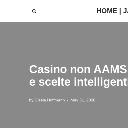
HOME | 
Skip
to
content
Casino non AAMS: 
e scelte intelligent
by
Gisela Hoffmann
May 31, 2026