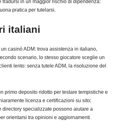
be tradursi in un maggior rischio di dipendenza:
uona pratica per tutelarsi.
 italiani
 un casinò ADM: trova assistenza in italiano,
 secondo scenario, lo stesso giocatore sceglie un
clienti lento: senza tutele ADM, la risoluzione del
 un primo deposito ridotto per testare tempistiche e
iaramente licenza e certificazioni su sito;
e directory specializzate possono aiutare a
 per orientarsi tra opinioni e aggiornamenti