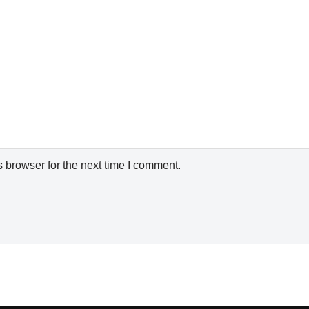
 browser for the next time I comment.