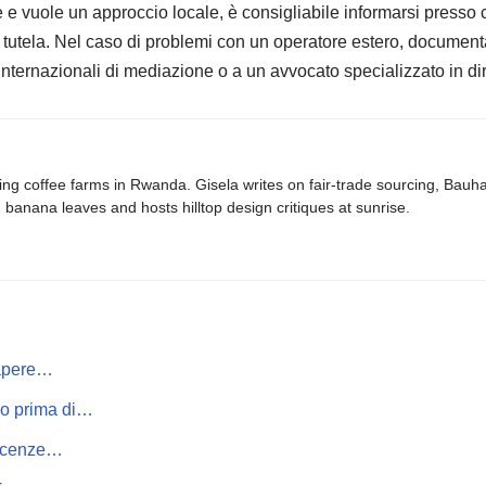
ane e vuole un approccio locale, è consigliabile informarsi presso
di tutela. Nel caso di problemi con un operatore estero, document
internazionali di mediazione o a un avvocato specializzato in diri
ing coffee farms in Rwanda. Gisela writes on fair-trade sourcing, Bau
banana leaves and hosts hilltop design critiques at sunrise.
Sapere…
ro prima di…
licenze…