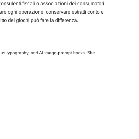
 consulenti fiscali o associazioni dei consumatori
are ogni operazione, conservare estratti conto e
tto dei giochi può fare la differenza.
haus typography, and AI image-prompt hacks. She