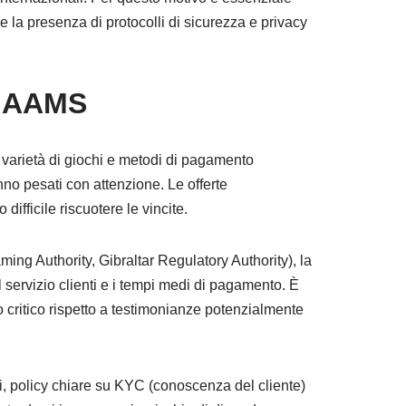
are la presenza di protocolli di sicurezza e privacy
n AAMS
varietà di giochi e metodi di pagamento
nno pesati con attenzione. Le offerte
ifficile riscuotere le vincite.
ming Authority, Gibraltar Regulatory Authority), la
 servizio clienti e i tempi medi di pagamento. È
 critico rispetto a testimonianze potenzialmente
i, policy chiare su KYC (conoscenza del cliente)