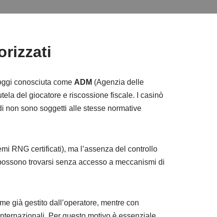
orizzati
 oggi conosciuta come
ADM
(Agenzia delle
tela del giocatore e riscossione fiscale. I casinò
i non sono soggetti alle stesse normative
emi RNG certificati), ma l’assenza del controllo
M possono trovarsi senza accesso a meccanismi di
ime già gestito dall’operatore, mentre con
 internazionali. Per questo motivo è essenziale