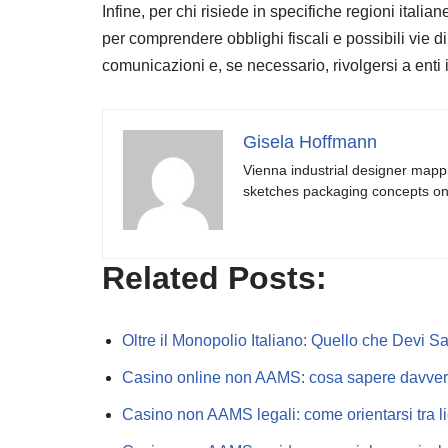
Infine, per chi risiede in specifiche regioni itali
per comprendere obblighi fiscali e possibili vie 
comunicazioni e, se necessario, rivolgersi a enti 
Gisela Hoffmann
Vienna industrial designer mapp
sketches packaging concepts on 
Related Posts:
Oltre il Monopolio Italiano: Quello che Devi 
Casino online non AAMS: cosa sapere davve
Casino non AAMS legali: come orientarsi tra 