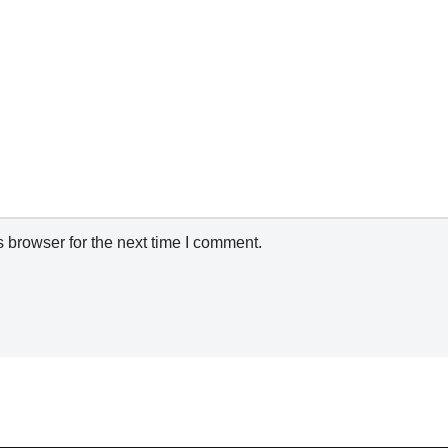
 browser for the next time I comment.