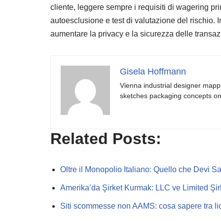
cliente, leggere sempre i requisiti di wagering pr
autoesclusione e test di valutazione del rischio. I
aumentare la privacy e la sicurezza delle transaz
Gisela Hoffmann
Vienna industrial designer mapp
sketches packaging concepts on 
Related Posts:
Oltre il Monopolio Italiano: Quello che Devi 
Amerika’da Şirket Kurmak: LLC ve Limited Şi
Siti scommesse non AAMS: cosa sapere tra l