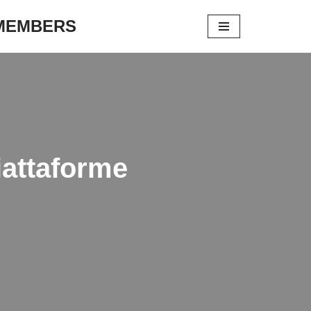
 MEMBERS
iattaforme