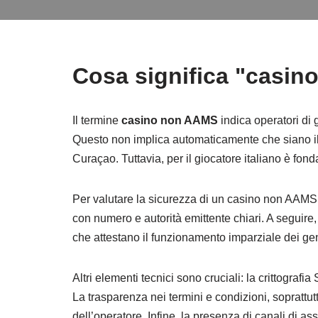
Cosa significa "casin
Il termine
casino non AAMS
indica operatori di 
Questo non implica automaticamente che siano ille
Curaçao. Tuttavia, per il giocatore italiano è fond
Per valutare la sicurezza di un casino non AAMS c
con numero e autorità emittente chiari. A seguire,
che attestano il funzionamento imparziale dei ge
Altri elementi tecnici sono cruciali: la crittograf
La trasparenza nei termini e condizioni, soprattut
dell’operatore. Infine, la presenza di canali di as