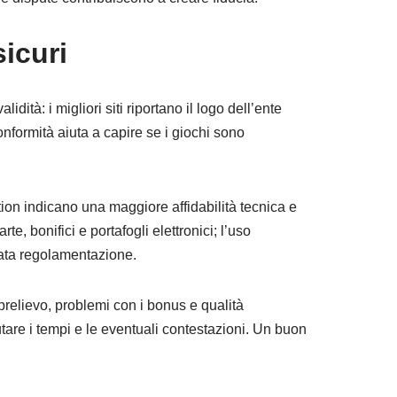
icuri
lidità: i migliori siti riportano il logo dell’ente
conformità aiuta a capire se i giochi sono
ion indicano una maggiore affidabilità tecnica e
, bonifici e portafogli elettronici; l’uso
ata regolamentazione.
 prelievo, problemi con i bonus e qualità
lutare i tempi e le eventuali contestazioni. Un buon