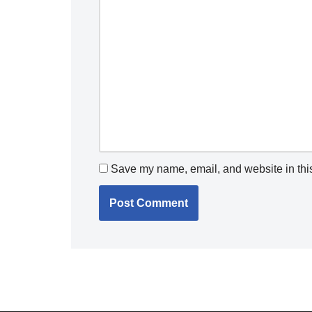
Save my name, email, and website in this