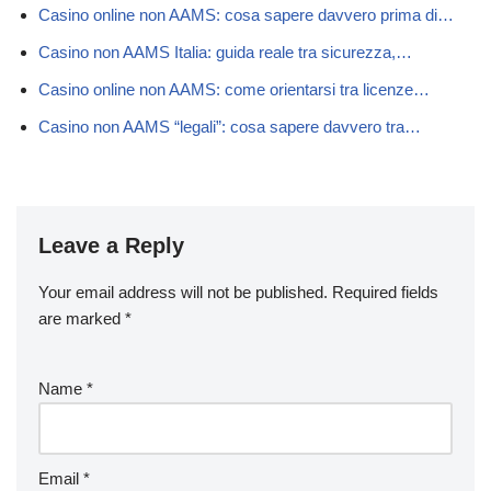
Casino online non AAMS: cosa sapere davvero prima di…
Casino non AAMS Italia: guida reale tra sicurezza,…
Casino online non AAMS: come orientarsi tra licenze…
Casino non AAMS “legali”: cosa sapere davvero tra…
Leave a Reply
Your email address will not be published.
Required fields
are marked
*
Name
*
Email
*