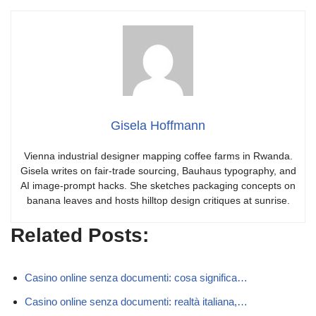
Gisela Hoffmann
Vienna industrial designer mapping coffee farms in Rwanda.
Gisela writes on fair-trade sourcing, Bauhaus typography, and
AI image-prompt hacks. She sketches packaging concepts on
banana leaves and hosts hilltop design critiques at sunrise.
Related Posts:
Casino online senza documenti: cosa significa…
Casino online senza documenti: realtà italiana,…