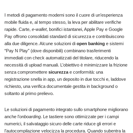
I metodi di pagamento moderni sono il cuore di un’esperienza
mobile fluida e, al tempo stesso, la leva per abilitare verifiche
rapide. Carte,
e-wallet
, bonifici istantanei, Apple Pay e Google
Pay offrono consolidati standard di sicurezza e contribuiscono
alla due diligence. Alcune soluzioni di
open banking
e sistemi
“Pay N Play” (dove disponibili) combinano trasferimenti
immediati con check automatizzati del titolare, riducendo la
necessità di upload manuali. L’obiettivo è minimizzare la frizione
senza compromettere
sicurezza
e conformità: una
registrazione snella in app, un deposito in due tocchi e, laddove
richiesto, una verifica documentale gestita in background o
soltanto al primo prelievo.
Le soluzioni di pagamento integrato sullo smartphone migliorano
anche l’
onboarding
. Le tastiere sono ottimizzate per i campi
numerici, il salvataggio sicuro delle carte riduce gli errori e
l’autocompilazione velocizza la procedura. Quando subentra la