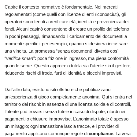
Capire il contesto normativo è fondamentale. Nei mercati
regolamentati (come quelli con licenze di enti riconosciuti), gli
operatori sono tenuti a verificare età, identità e provenienza dei
fondi. Alcuni casinò consentono di creare un profilo dal telefono
in pochi passaggi, rimandando il caricamento dei documenti a
momenti specifici: per esempio, quando si desidera incassare
una vincita. La promessa “senza documenti” diventa così
“
verifica smart
”: poca frizione in ingresso, ma piena conformità
quando serve. Questo approccio tutela sia l’utente sia il gestore,
riducendo rischi di frode, furti di identità e blocchi imprevisti.
Dall’altro lato, esistono siti offshore che pubblicizzano
un’esperienza di gioco completamente anonima. Qui si entra nel
territorio dei rischi: in assenza di una licenza solida e di controlli,
l’utente può trovarsi senza tutele in caso di dispute, ritardi nei
pagamenti o chiusure improvvise. L’anonimato totale è spesso
un miraggio; ogni transazione lascia tracce, e i provider di
pagamento applicano comunque regole di
compliance
. La vera