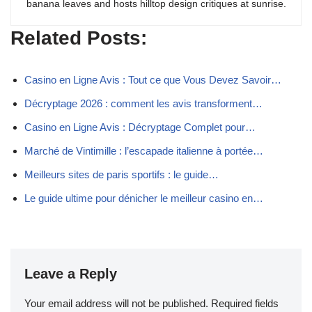
banana leaves and hosts hilltop design critiques at sunrise.
Related Posts:
Casino en Ligne Avis : Tout ce que Vous Devez Savoir…
Décryptage 2026 : comment les avis transforment…
Casino en Ligne Avis : Décryptage Complet pour…
Marché de Vintimille : l’escapade italienne à portée…
Meilleurs sites de paris sportifs : le guide…
Le guide ultime pour dénicher le meilleur casino en…
Leave a Reply
Your email address will not be published.
Required fields