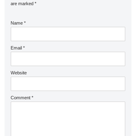
are marked
*
Name
*
Email
*
Website
Comment
*