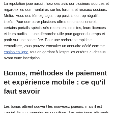
La réputation joue aussi : lisez des avis sur plusieurs sources et
regardez les commentaires sur les forums et réseaux sociaux.
Méfiez-vous des témoignages trop positifs ou trop négatifs
isolés. Pour comparer plusieurs offres en un seul endroit,
certains portails spécialisés recensent les sites, leurs licences
et leurs audits — une démarche utile pour gagner du temps et
partir sur une base sûre. Pour une recherche rapide et
centralisée, vous pouvez consulter un annuaire dédié comme
casino en ligne
, tout en gardant à l’esprit les critères ci-dessus
avant toute inscription.
Bonus, méthodes de paiement
et expérience mobile : ce qu’il
faut savoir
Les bonus attirent souvent les nouveaux joueurs, mais il est
crucial d’en comprendre les conditions. Les principaux éléments