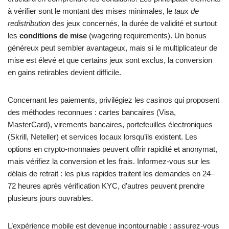
à vérifier sont le montant des mises minimales, le
taux de
redistribution
des jeux concernés, la durée de validité et surtout
les
conditions de mise
(wagering requirements). Un bonus
généreux peut sembler avantageux, mais si le multiplicateur de
mise est élevé et que certains jeux sont exclus, la conversion
en gains retirables devient difficile.
Concernant les paiements, privilégiez les casinos qui proposent
des méthodes reconnues : cartes bancaires (Visa,
MasterCard), virements bancaires, portefeuilles électroniques
(Skrill, Neteller) et services locaux lorsqu’ils existent. Les
options en crypto-monnaies peuvent offrir rapidité et anonymat,
mais vérifiez la conversion et les frais. Informez-vous sur les
délais de retrait : les plus rapides traitent les demandes en 24–
72 heures après vérification KYC, d’autres peuvent prendre
plusieurs jours ouvrables.
L’expérience mobile est devenue incontournable : assurez-vous