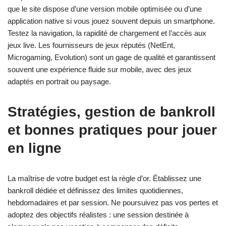
que le site dispose d’une version mobile optimisée ou d’une
application native si vous jouez souvent depuis un smartphone.
Testez la navigation, la rapidité de chargement et l’accès aux
jeux live. Les fournisseurs de jeux réputés (NetEnt,
Microgaming, Evolution) sont un gage de qualité et garantissent
souvent une expérience fluide sur mobile, avec des jeux
adaptés en portrait ou paysage.
Stratégies, gestion de bankroll
et bonnes pratiques pour jouer
en ligne
La maîtrise de votre budget est la règle d’or. Établissez une
bankroll dédiée et définissez des limites quotidiennes,
hebdomadaires et par session. Ne poursuivez pas vos pertes et
adoptez des objectifs réalistes : une session destinée à