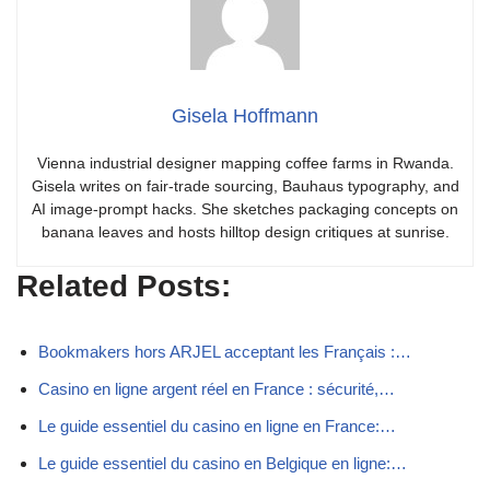
Gisela Hoffmann
Vienna industrial designer mapping coffee farms in Rwanda.
Gisela writes on fair-trade sourcing, Bauhaus typography, and
AI image-prompt hacks. She sketches packaging concepts on
banana leaves and hosts hilltop design critiques at sunrise.
Related Posts:
Bookmakers hors ARJEL acceptant les Français :…
Casino en ligne argent réel en France : sécurité,…
Le guide essentiel du casino en ligne en France:…
Le guide essentiel du casino en Belgique en ligne:…