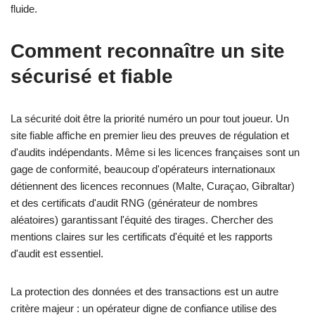
fluide.
Comment reconnaître un site
sécurisé et fiable
La sécurité doit être la priorité numéro un pour tout joueur. Un
site fiable affiche en premier lieu des preuves de régulation et
d'audits indépendants. Même si les licences françaises sont un
gage de conformité, beaucoup d'opérateurs internationaux
détiennent des licences reconnues (Malte, Curaçao, Gibraltar)
et des certificats d'audit RNG (générateur de nombres
aléatoires) garantissant l'équité des tirages. Chercher des
mentions claires sur les certificats d'équité et les rapports
d'audit est essentiel.
La protection des données et des transactions est un autre
critère majeur : un opérateur digne de confiance utilise des