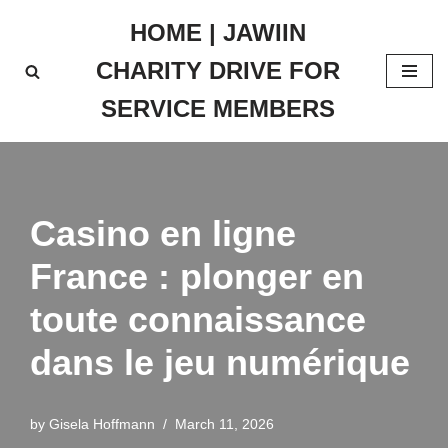
HOME | JAWIIN
Skip
CHARITY DRIVE FOR
to
content
SERVICE MEMBERS
Casino en ligne
France : plonger en
toute connaissance
dans le jeu numérique
by
Gisela Hoffmann
March 11, 2026