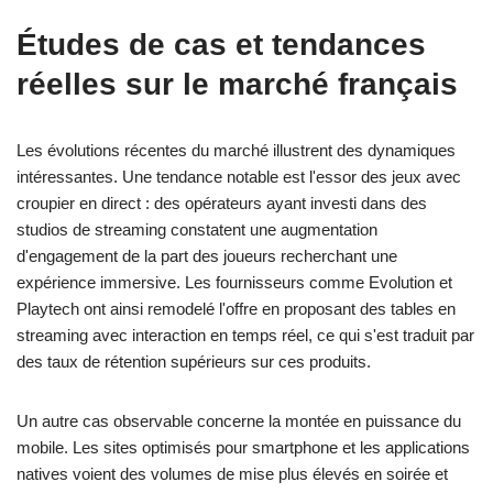
Études de cas et tendances
réelles sur le marché français
Les évolutions récentes du marché illustrent des dynamiques
intéressantes. Une tendance notable est l'essor des jeux avec
croupier en direct : des opérateurs ayant investi dans des
studios de streaming constatent une augmentation
d'engagement de la part des joueurs recherchant une
expérience immersive. Les fournisseurs comme Evolution et
Playtech ont ainsi remodelé l'offre en proposant des tables en
streaming avec interaction en temps réel, ce qui s'est traduit par
des taux de rétention supérieurs sur ces produits.
Un autre cas observable concerne la montée en puissance du
mobile. Les sites optimisés pour smartphone et les applications
natives voient des volumes de mise plus élevés en soirée et