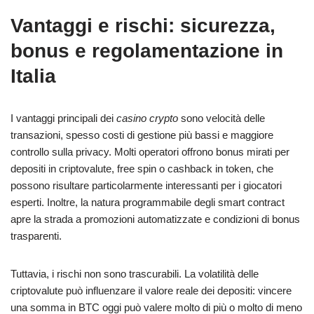
Vantaggi e rischi:
sicurezza
,
bonus e regolamentazione in
Italia
I vantaggi principali dei
casino crypto
sono velocità delle
transazioni, spesso costi di gestione più bassi e maggiore
controllo sulla privacy. Molti operatori offrono bonus mirati per
depositi in criptovalute, free spin o cashback in token, che
possono risultare particolarmente interessanti per i giocatori
esperti. Inoltre, la natura programmabile degli smart contract
apre la strada a promozioni automatizzate e condizioni di bonus
trasparenti.
Tuttavia, i rischi non sono trascurabili. La volatilità delle
criptovalute può influenzare il valore reale dei depositi: vincere
una somma in BTC oggi può valere molto di più o molto di meno