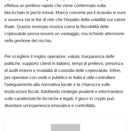
effettua un prelievo rapido che viene confermato sulla
blockchain in pochi minuti. Marco converte poi il ricavato in euro
e osserva sia le fee di rete che l’impatto della volatilità sul valore
finale. Questo esempio mostra come la flessibilità delle
criptovalute possa essere un vantaggio, ma richiede attenzione
nella gestione del rischio.
Per scegliere il miglior operatore, valuta: trasparenza delle
politiche, supporto clienti in italiano, tempi di prelievo, presenza
di audit esterni e modalità di custodia delle criptovalute. Infine,
per operatori con sede o pubblico in Italia è utile controllare
l’adeguamento alla normativa locale e la chiarezza sulle
implicazioni fiscali. Adottando strategie prudenti e informandosi
sulle caratteristiche tecniche e legali, il gioco in crypto può
diventare un’esperienza innovativa e controllata.