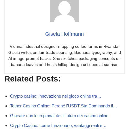
Gisela Hoffmann
Vienna industrial designer mapping coffee farms in Rwanda.
Gisela writes on fair-trade sourcing, Bauhaus typography, and
AI image-prompt hacks. She sketches packaging concepts on
banana leaves and hosts hilltop design critiques at sunrise.
Related Posts:
Crypto casino: innovazione nel gioco online tra…
Tether Casino Online: Perché l’USDT Sta Dominando il…
Giocare con le criptovalute: il futuro dei casino online
Crypto Casino: come funzionano, vantaggi reali e…