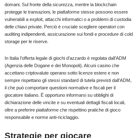
domani. Sul fronte della sicurezza, mentre la blockchain
protegge le transazioni, le piattaforme stesse possono essere
vulnerabili a exploit, attacchi informatici o a problemi di custodia
delle chiavi private. Perciò è cruciale scegliere operatori con
auditing indipendenti, assicurazione sui fondi e procedure di cold
storage per le riserve.
In Italia l’offerta legale di giochi d’azzardo è regolata dall’ADM
(Agenzia delle Dogane e dei Monopoli). Alcuni casino che
accettano criptovalute operano sotto licenze estere e non
sempre rispettano gli stessi standard di tutela previsti dall’ADM,
il che può comportare questioni normative e fiscali per il
giocatore italiano. È opportuno informarsi su obblighi di
dichiarazione delle vincite e su eventuali dettagli fiscali locali,
oltre a preferire piattaforme che rispettino pratiche di gioco
responsabile e norme anti-riciclaggio.
Strategie per giocare