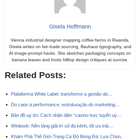
Gisela Hoffmann
Vienna industrial designer mapping coffee farms in Rwanda.
Gisela writes on fair-trade sourcing, Bauhaus typography, and
AI image-prompt hacks. She sketches packaging concepts on
banana leaves and hosts hilltop design critiques at sunrise.
Related Posts:
Plataforma White Label: transforme a gestão de…
Do caos à performance: estruturação do marketing…
Bản đồ uy tín: Cách nhận diện “casino trực tuyến uy…
Winbook: Nền tảng giải trí số đa kênh, tối ưu trải…
Khám Phá Thế Giới Trang Cá Độ Bóng Đá: Lựa Chọn,