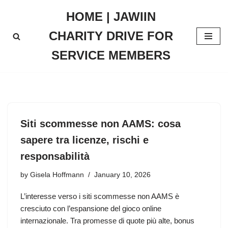
HOME | JAWIIN
Skip
CHARITY DRIVE FOR
to
content
SERVICE MEMBERS
Siti scommesse non AAMS: cosa
sapere tra licenze, rischi e
responsabilità
by
Gisela Hoffmann
January 10, 2026
L’interesse verso i siti scommesse non AAMS è
cresciuto con l’espansione del gioco online
internazionale. Tra promesse di quote più alte, bonus