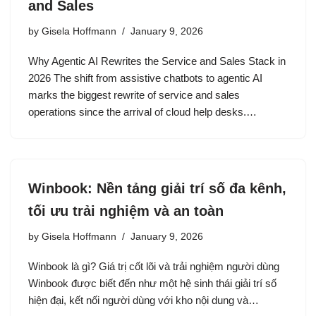
and Sales
by
Gisela Hoffmann
January 9, 2026
Why Agentic AI Rewrites the Service and Sales Stack in
2026 The shift from assistive chatbots to agentic AI
marks the biggest rewrite of service and sales
operations since the arrival of cloud help desks.…
Winbook: Nền tảng giải trí số đa kênh,
tối ưu trải nghiệm và an toàn
by
Gisela Hoffmann
January 9, 2026
Winbook là gì? Giá trị cốt lõi và trải nghiệm người dùng
Winbook được biết đến như một hệ sinh thái giải trí số
hiện đại, kết nối người dùng với kho nội dung và…