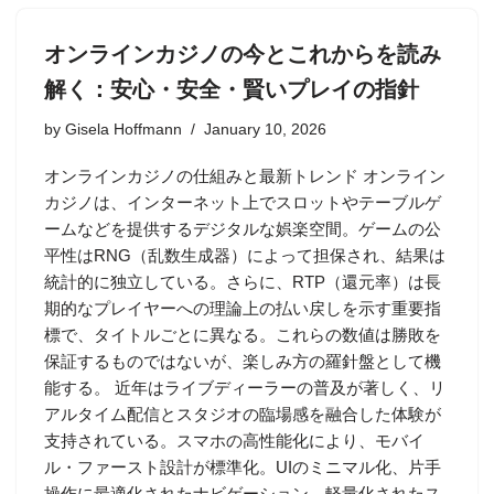
オンラインカジノの今とこれからを読み
解く：安心・安全・賢いプレイの指針
by
Gisela Hoffmann
January 10, 2026
オンラインカジノの仕組みと最新トレンド オンライン
カジノは、インターネット上でスロットやテーブルゲ
ームなどを提供するデジタルな娯楽空間。ゲームの公
平性はRNG（乱数生成器）によって担保され、結果は
統計的に独立している。さらに、RTP（還元率）は長
期的なプレイヤーへの理論上の払い戻しを示す重要指
標で、タイトルごとに異なる。これらの数値は勝敗を
保証するものではないが、楽しみ方の羅針盤として機
能する。 近年はライブディーラーの普及が著しく、リ
アルタイム配信とスタジオの臨場感を融合した体験が
支持されている。スマホの高性能化により、モバイ
ル・ファースト設計が標準化。UIのミニマル化、片手
操作に最適化されたナビゲーション、軽量化されたス