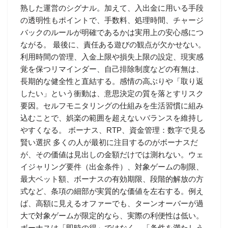
熟した運営のシグナル。加えて、入出金に用いる手段
の透明性もポイントで、手数料、処理時間、チャージ
バックのルールが明確であるかは実用上の安心感につ
ながる。 最後に、責任ある遊びの観点が欠かせない。
利用時間の管理、入金上限や損失上限の設定、現実感
覚を保つリマインダー、自己排除制度などの有無は、
長期的な健全性と直結する。感情の高ぶりや「取り返
したい」という衝動は、意思決定の質を落とすリスク
要因。セルフモニタリングの仕組みを生活習慣に組み
込むことで、娯楽の範囲を超えないバランスを維持し
やすくなる。 ボーナス、RTP、資金管理：数字で見る
賢い選択 多くの人が最初に注目するのがボーナスだ
が、その価値は見出しの金額だけでは測れない。ウェ
イジャリング要件（出金条件）、対象ゲームの制限、
最大ベット額、ボーナスの有効期限、段階的解放の方
式など、条項の細部が実質的な価値を左右する。例え
ば、高額に見えるオファーでも、ターンオーバーが過
大で対象ゲームが限定的なら、実際の利便性は低い。
ボーナスは「即時の得」ではなく、「条件を満たしう