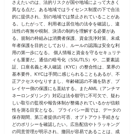
さえたいのは、法的リスクが国や地域によって大きく
異なる点だ。ある地域ではライセンス制度の下で合法
的に提供され、別の地域では禁止されていることがあ
る。したがって、利用者は居住地の法令を確認し、違
法性の有無や税制、決済の制約を理解する必要があ
る。規制の枠組みは消費者保護、資金洗浄対策、未成
年者保護を目的としており、ルールの認識は安全な利
用の第一歩になる。 個人情報と資金を守るセキュリテ
ィも重要だ。通信の暗号化（SSL/TLS）や、二要素認
証、口座名義と本人確認（KYC）の整合性は、業界の
基本要件。KYCは手間に感じられることもあるが、不
正アクセスやなりすまし、年齢確認の不備を防ぎ、プ
レイヤー側の保護にも直結する。またAML（アンチマ
ネーロンダリング）対応は法令順守に不可欠で、疑わ
しい取引の監視や報告体制が整備されているかが信頼
性を測る目安となる。 プライバシー面では、データの
保存期間、第三者提供の可否、オプトアウト手続きな
どのポリシーを確認したい。広告配信やトラッキング
の同意管理が明示され、撤回が容易であることは、成