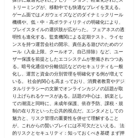
トリーミングが、移動中でも快適なプレイを支える。
ゲーム面ではメガウェイズなどのダイナミックリール
機構や、低・中・高ボラティリティの明確化により、
プレイスタイルの選択肢が広がった。 フェアネスの透
明性も進化する。監査機関による定期テスト、ライセ
ンスを持つ運営会社の開示、責任ある遊びのためのツ
ール（入金上限、クールオフ、自己排除）など、ユー
ザー保護を前提としたエコシステムが整備されつつあ
る。暗号化通信や分離信託などのセキュリティも一般
化し、運営と資金の分別管理を明確化する例が増えて
いる。 社会的関心も高まっており、消費者教育やデジ
タルリテラシーの文脈でオンラインカジノの話題が取
り上げられるケースがある。話題の中心は、娯楽とし
ての潮流と同時に、未成年保護、依存予防、課税・規
制の在り方といった公共的視点だ。エンタメとしての
魅力と、リスク管理の重要性を併せて理解すること
が、これからの賢いプレイには不可欠だといえる。 法
的リスクとセキュリティ：知っておくべき基礎 まず押