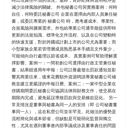
時出現責任不清的情況。最終，良好紀律與透明程序是
減少法律風險的關鍵。 外包秘書公司與實務案例：何時
自任，何時委託秘書公司 企業在選擇由內部人員兼任秘
書，或委託專業的 秘書公司 時，應考慮成本、專業性、
合規風險與擴展需求。外包給專業公司通常能提供即時
更新的法規知識、標準化文件流程、以及在公司變動時
的快速支援，對於跨國或計劃上市的公司尤為重要；而
小型家族企業若管理層成員熟悉基本手續且文件量少，
可能傾向自行處理以節省成本。 真實案例可幫助理解選
擇影響。案例一：一間初創公司選擇由行政主管兼任秘
書，結果錯過周年申報：公司註冊處發出罰款通知並影
響其商業往來，後來花費額外資源聘請專業秘書公司補
救並建立更嚴謹的申報日曆。案例二：一家中型企業在
併購期間委託秘書公司協調法律與財務文件，使交易在
期限內完成，避免延誤導致罰款與交易條款惡化。 另一
常見情況是董事與秘書為同一人的安排（即 公司秘書董
事同一人），這在私營公司並非罕見。此做法的優勢是
流程簡化與成本節省，但缺點是可能弱化監督與獨立
性，尤其在遇到董事會內部爭議或涉及董事責任的問題