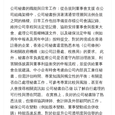
公司秘書的職能與日常工作：從合規到董事會支援 在公
司組織架構中，公司秘書扮演著溝通管理層與法例合規
之間的橋樑。日常工作包括準備並存檔公司會議記錄、
維持公司章程與法定登記冊、協助安排董事會與股東大
會、處理公司股權轉讓文件、以及確保法定申報（例如
周年申報表及周年申請）按時提交。對於跨境或在香港
註冊的企業，香港公司秘書還需熟悉本地《公司條例》
和相關政府機構（如公司註冊處、稅務局）的要求。 此
外，秘書亦常負責監察公司是否遵守內部治理政策、利
害關係披露與董事利益衝突的申報流程，並提供給董事
會合規建議。中小企有時會考慮由公司內部員工兼任秘
書，但需評估時間、專業知識與獨立性的平衡；有關是
否自己處理秘書工作，可參考專業比較與風險，甚至有
人會搜尋相關資訊如 公司秘書自己做 以了解自行處理的
可行性與潛在問題。 在實務上，良好的公司秘書除了熟
悉法規，也懂得協調律師、會計師及外部顧問的工作，
確保公司在變動（例如股本變動、董事變動或合併收
購）時能迅速反應。對於欲提升公司透明度與信譽的企