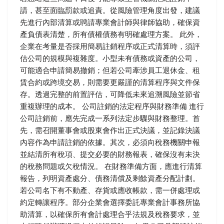
請，甚至面臨罰款或追責。從風險管理角度出發，建議
先進行內部清算或聘請專業會計師與律師協助，確保資
產負債表清楚，所有債權債務有明確處理方案。 此外，
企業在考量是否採用簡易註銷程序或正式清算時，須評
估公司的規模與複雜度。小型未有債務或資產的公司，
可能適合申請簡易撤銷；但若公司牽涉員工退休金、租
賃合約或跨境交易，則需要更嚴謹的清算程序與文件保
存。透過完整的前置評估，可降低未來追溯風險並節省
重複辦理的成本。 公司註銷的法定程序與財務準備 進行
公司註銷前，應先完成一系列法定步驟與財務整理。首
先，需召開董事會或股東會作出正式決議，並記錄決議
內容作為申請註銷的依據。其次，必須向稅務機關申報
並結清所有稅項、提交必要的財務報表，確保沒有未決
的稅務問題或欠稅情況。 在財務準備方面，應進行清算
報告，列明資產處分、債務清償及剩餘資產分配計劃。
若公司名下有不動產、存貨或應收帳款，需一併處理或
約定轉讓程序。部分企業會選擇委託專業會計事務所協
助清算，以確保所有會計處理合乎法規及稅務要求，並