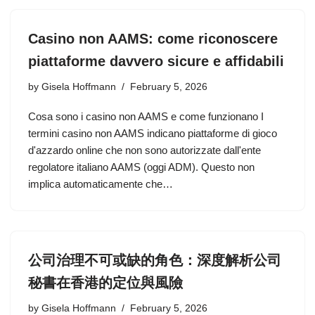
Casino non AAMS: come riconoscere
piattaforme davvero sicure e affidabili
by
Gisela Hoffmann
February 5, 2026
Cosa sono i casino non AAMS e come funzionano I
termini casino non AAMS indicano piattaforme di gioco
d'azzardo online che non sono autorizzate dall'ente
regolatore italiano AAMS (oggi ADM). Questo non
implica automaticamente che…
公司治理不可或缺的角色：深度解析公司
秘書在香港的定位與風險
by
Gisela Hoffmann
February 5, 2026