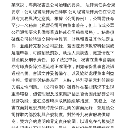
業來說，專業秘書是公司治理的要角。 法律責任與合規
要求：公司秘書法律責任詳解 公司秘書法律責任在香港
具有實務與法定意義。根據《公司條例》，公司需任命
至少一名秘書（私營公司可由董事兼任，但上市或公眾
公司通常要求具備專業資格或公司秘書服務）。秘書須
確保公司按時遞交周年申報表、財務報表及其他法定文
件，並維持完整的公司記錄。若因疏忽導致資料錯誤或
延遲申報，可能招致罰款、執法人員調查，嚴重情況下
甚至觸及刑事責任。 除了法定申報，秘書在董事會層面
亦有職責保障治理流程正確運作，例如確保董事會決議
過程合規、會議文件妥善備存、以及協助處理董事利益
申報。當董事與秘書為同一人時，特別要留意利益衝突
與獨立性問題。《公司條例》雖容許在某些情況下出現
重疊職務，但管理層及股東應評估是否會因此影響公司
監督功能，並在必要時採取風險緩解措施。 實務上，秘
書在面對違規風險時應保存足夠的書面紀錄，並建議公
司採取內部控制與合規制度。對於外判秘書服務供應
商，雙方合約應明確界定責任範圍，以避免在合規失誤