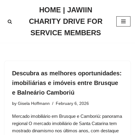
HOME | JAWIIN
Skip
CHARITY DRIVE FOR
to
content
SERVICE MEMBERS
Descubra as melhores oportunidades:
imobiliárias e imóveis entre Brusque
e Balneário Camboriú
by
Gisela Hoffmann
February 6, 2026
Mercado imobiliário em Brusque e Camboriú: panorama
regional O mercado imobiliário de Santa Catarina tem
mostrado dinamismo nos últimos anos, com destaque