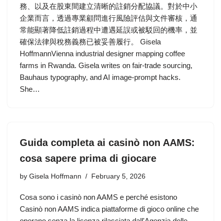
務、以及在股東間建立清晰的註銷分配協議。對於中小
企業而言，透過專業顧問進行風險評估與文件審核，通
常能顯著降低註銷過程中遭遇延誤或被駁回的機率，並
確保法律與稅務義務已被妥善履行。 Gisela
HoffmannVienna industrial designer mapping coffee
farms in Rwanda. Gisela writes on fair-trade sourcing,
Bauhaus typography, and AI image-prompt hacks.
She…
Guida completa ai casinò non AAMS:
cosa sapere prima di giocare
by
Gisela Hoffmann
February 5, 2026
Cosa sono i casinò non AAMS e perché esistono
Casinò non AAMS indica piattaforme di gioco online che
operano senza la licenza rilasciata dall'Agenzia delle