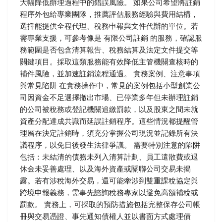
大幅降低辦理過程中的錯誤風險。 如果公司希望將註銷
程序外包給專業團隊，推薦評估服務經驗與費用結構，
選擇能提供全程代理、稅務申報與文件代辦的單位。若
需專業支援，可參考像是 有限公司註銷 的服務，確認服
務範圍是否包含清算報告、稅務結算及法定文件提交等
關鍵項目。採取這類服務能有效降低主管機關查核時的
補件風險，並加速註銷流程通過。 實務案例、注意事項
與常見陷阱 在實務操作中，常見的案例包括小型創業公
司因資金不足選擇撤出市場、已停業多年但未辦理註銷
的公司被稅務或登記機關追繳罰款，以及股東之間未就
資產分配達成共識而延誤註銷程序。這些情況都提醒管
理層在決定註銷時，須充分掌握公司現況並記錄所有決
議程序，以免日後發生法律爭議。 需要特別注意的陷阱
包括：未結清的債務未列入清算計劃、員工遣散費或退
休金未妥善處理、以及海外資產或關聯公司交易未揭
露。若有涉稅海外交易，還可能牽涉到雙重課稅協定與
跨境申報義務，需事先諮詢稅務專家以避免高額補稅或
罰款。 實務上，可採取的預防措施包括完整保存公司帳
冊與交易憑證、事先通知債權人並以書面方式處理債