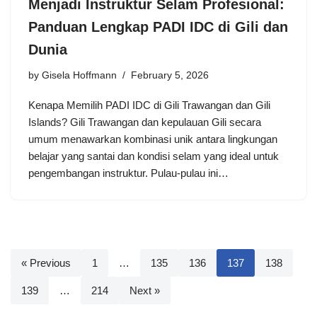
Menjadi Instruktur Selam Profesional:
Panduan Lengkap PADI IDC di Gili dan
Dunia
by
Gisela Hoffmann
February 5, 2026
Kenapa Memilih PADI IDC di Gili Trawangan dan Gili
Islands? Gili Trawangan dan kepulauan Gili secara
umum menawarkan kombinasi unik antara lingkungan
belajar yang santai dan kondisi selam yang ideal untuk
pengembangan instruktur. Pulau-pulau ini…
« Previous
1
…
135
136
137
138
139
…
214
Next »