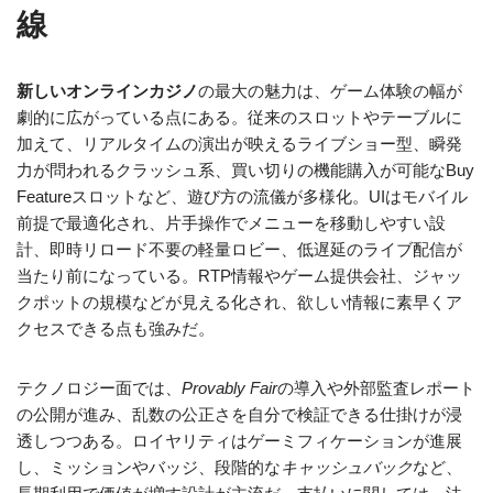
線
新しいオンラインカジノ
の最大の魅力は、ゲーム体験の幅が
劇的に広がっている点にある。従来のスロットやテーブルに
加えて、リアルタイムの演出が映えるライブショー型、瞬発
力が問われるクラッシュ系、買い切りの機能購入が可能なBuy
Featureスロットなど、遊び方の流儀が多様化。UIはモバイル
前提で最適化され、片手操作でメニューを移動しやすい設
計、即時リロード不要の軽量ロビー、低遅延のライブ配信が
当たり前になっている。RTP情報やゲーム提供会社、ジャッ
クポットの規模などが見える化され、欲しい情報に素早くア
クセスできる点も強みだ。
テクノロジー面では、
Provably Fair
の導入や外部監査レポート
の公開が進み、乱数の公正さを自分で検証できる仕掛けが浸
透しつつある。ロイヤリティはゲーミフィケーションが進展
し、ミッションやバッジ、段階的な
キャッシュバック
など、