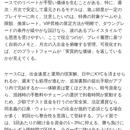
ースでのリベートが手堅い価値を生むことがある。特に、週
次・月次で安定して還元されるモデルは、遊ぶ頻度が一定の
プレイヤーに向く。注意したいのは、特典の対象ゲームや上
限額、換算レート。VIP昇格の算定方法が明瞭で、ダウングレ
ードの条件が緩やかな設計なら、波のあるプレイスタイルで
も恩恵を受けやすい。ここで役立つのが、プレイ履歴に基づ
く自前のメモと、月次の入出金を俯瞰する管理。可視化すれ
ば、どのプラットフォームが「実質的な価値」を返している
かが見えてくる。
ケースCは、出金速度と運用の現実解。日中にKYCを済ませら
れるか、週末でも処理が進むか、追加書類の提出手順がアプ
リ内で完結するか――体験差は驚くほど大きい。暗号資産な
ら、混雑時の手数料やチェーンの選択で到着時間が変動する
ため、少額でテスト送金を行うのが安全策。法定通貨なら、
同名義の口座・ウォレットへの出金が規約で必須となる場合
が多く、初回から整合性を意識して登録する。プレイ面で
は、1回あたりの賭け金を資金の1～3%に抑える、勝ち負けに
関わらず上限時間で区切る、ラダー式に賭け金を上げないな