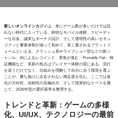
新しいオンラインカジノ
は、単にゲーム数が多いだけでは語
れない時代に入っている。軽快なモバイル体験、スピーディ
ーな出金、誠実なボーナス設計、そして透明性の高い
セキュ
リティ
と審査体制が揃って初めて、長く愛されるプラットフ
ォームといえる。クラッシュ系やライブショー型などの新ジ
ャンル、AIによるレコメンド、実装が進む「
Provably Fair
」検
証機能など、革新の焦点はプレイヤー体験の質にある。流行
を追うだけでなく、仕組みを理解して自分に合う環境を選ぶ
ことが、勝ち負けに左右されない満足度を生む。ここでは進
化の方向性、信頼性の見極め方、そして現実的なケースを通
じて、2026年型の選択基準を整理する。
トレンドと革新：ゲームの多様
化、UI/UX、テクノロジーの最前