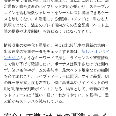
長期利用で価値が増す設計が主流だ。支払いに関しては、法
定通貨と暗号資産のハイブリッド対応が拡がり、ステーブル
コインを含む複数ウォレットをシームレスに管理できるケー
スも珍しくない。AI活用による個別レコメンドは、単なる人
気順ではなく、過去のプレイ傾向からの安全配慮（ベット上
限の提案や速度制御）も兼ねるようになってきた。
情報収集の効率化も重要だ。例えば比較記事や最新の規約・
出金速度の実測データをチェックする際は、
新しい オンライ
ンカジノ
のようなキーワードで探し、ライセンスや審査情報
まで掘り下げて確認したい。
ボーナス
は派手さだけでは測れ
ず、賭け条件やゲームの寄与率、最大ベット規定などの細則
を必ず読むこと。ライブディーラーは照明、マイク品質、UI
の統一感が満足度を左右し、特に高速卓やサイドベットの説
明が明確かが判断ポイントになる。結果として、最新のプラ
ットフォームは「速い・軽い・わかりやすい」を基準に、遊
ぶ前からストレスを減らしている。