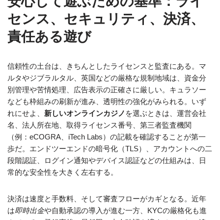
安心して遊ぶための基準：ライ
センス、セキュリティ、決済、
責任ある遊び
信頼性の土台は、きちんとしたライセンスと監査にある。マ
ルタやジブラルタル、英国などの厳格な規制地域は、資金分
別管理や苦情処理、広告表示の正確さに厳しい。キュラソー
なども枠組みの刷新が進み、透明性の強化がみられる。いず
れにせよ、
新しいオンラインカジノ
を選ぶときは、運営会社
名、法人所在地、取得ライセンス番号、第三者監査機関
（例：eCOGRA、iTech Labs）の記載を確認することが第一
歩だ。エンドツーエンドの暗号化（TLS）、アカウントへの二
段階認証、ログイン通知やデバイス認証などの仕組みは、日
常的な安全性を大きく左右する。
決済は速度と手数料、そして審査フローがカギとなる。近年
は
即時出金
や自動承認の導入が進む一方、KYCの厳格化も進