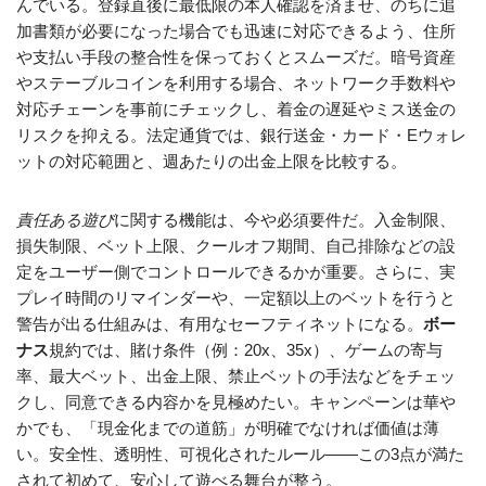
んでいる。登録直後に最低限の本人確認を済ませ、のちに追
加書類が必要になった場合でも迅速に対応できるよう、住所
や支払い手段の整合性を保っておくとスムーズだ。暗号資産
やステーブルコインを利用する場合、ネットワーク手数料や
対応チェーンを事前にチェックし、着金の遅延やミス送金の
リスクを抑える。法定通貨では、銀行送金・カード・Eウォレ
ットの対応範囲と、週あたりの出金上限を比較する。
責任ある遊び
に関する機能は、今や必須要件だ。入金制限、
損失制限、ベット上限、クールオフ期間、自己排除などの設
定をユーザー側でコントロールできるかが重要。さらに、実
プレイ時間のリマインダーや、一定額以上のベットを行うと
警告が出る仕組みは、有用なセーフティネットになる。
ボー
ナス
規約では、賭け条件（例：20x、35x）、ゲームの寄与
率、最大ベット、出金上限、禁止ベットの手法などをチェッ
クし、同意できる内容かを見極めたい。キャンペーンは華や
かでも、「現金化までの道筋」が明確でなければ価値は薄
い。安全性、透明性、可視化されたルール――この3点が満た
されて初めて、安心して遊べる舞台が整う。